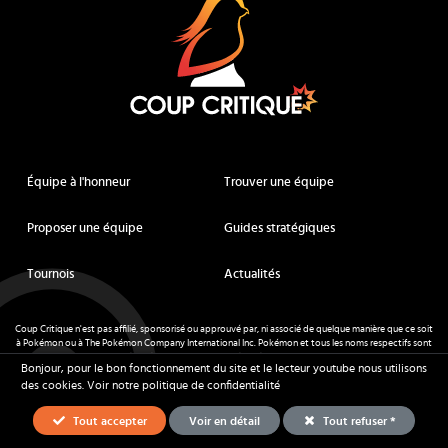
Équipe à l'honneur
Trouver une équipe
Proposer une équipe
Guides stratégiques
Tournois
Actualités
Coup Critique n'est pas affilié, sponsorisé ou approuvé par, ni associé de quelque manière que ce soit
à Pokémon ou à The Pokémon Company International Inc. Pokémon et tous les noms respectifs sont
des marques déposées et des marques déposées. © de Nintendo 1996-
2026
.
Bonjour, pour le bon fonctionnement du site et le lecteur youtube nous utilisons
Mentions légales
-
CGU
- Tous droits réservés - Coup Critique
2026
des cookies.
Voir notre politique de confidentialité
Tout accepter
Voir en détail
Tout refuser *