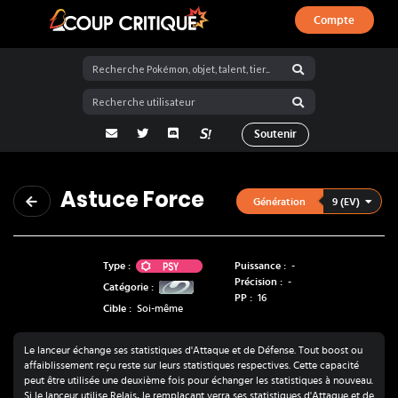
Compte
Coup Critique
adresse email
Twitter
Discord
La Salty Room sur Pokémon Showdo
Soutenir
Astuce Force
9 (EV)
Génération
Psy
Type :
Puissance :
-
Précision :
-
Catégorie :
PP :
16
Cible :
Soi-même
Le lanceur échange ses statistiques d'Attaque et de Défense. Tout boost ou
affaiblissement reçu reste sur leurs statistiques respectives. Cette capacité
peut être utilisée une deuxième fois pour échanger les statistiques à nouveau.
Si le lanceur utilise Relais, le remplaçant verra ses statistiques d'Attaque et de