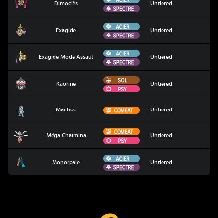
Dimoclès
Untiered
Spectre
Acier
Exagide
Exagide
Untiered
Spectre
Acier
Exagide Mode Assaut
Exagide Mode Assaut
Untiered
Spectre
Sol
Kaorine
Kaorine
Untiered
Psy
Machoc
Combat
Machoc
Untiered
Combat
Méga Charmina
Méga Charmina
Untiered
Psy
Acier
Monorpale
Monorpale
Untiered
Spectre
Coup Critique