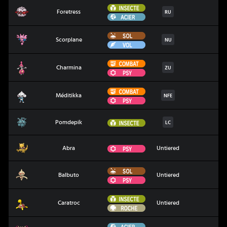
Insecte
Foretress
Foretress
RU
Acier
Sol
Scorplane
Scorplane
NU
Vol
Combat
Charmina
Charmina
ZU
Psy
Combat
Méditikka
Méditikka
NFE
Psy
Pomdepik
Insecte
Pomdepik
LC
Abra
Psy
Abra
Untiered
Sol
Balbuto
Balbuto
Untiered
Psy
Insecte
Caratroc
Caratroc
Untiered
Roche
Acier
Dimoclès