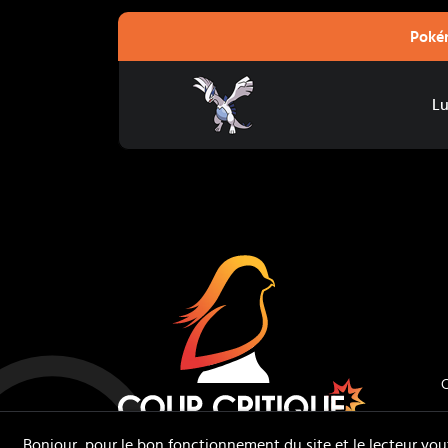
Poké
Lugia
Lu
Coup Critiq
C
Bonjour, pour le bon fonctionnement du site et le lecteur you