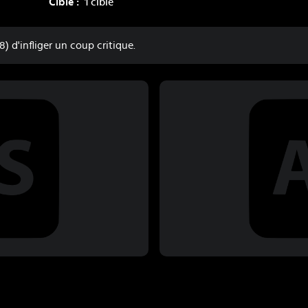
Cible :
1 cible
) d'infliger un coup critique.