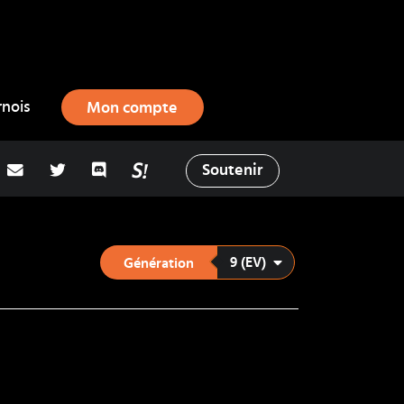
rnois
Mon compte
adresse email
Twitter
Discord
La Salty Room sur Pokémon Showd
Soutenir
9 (EV)
Génération