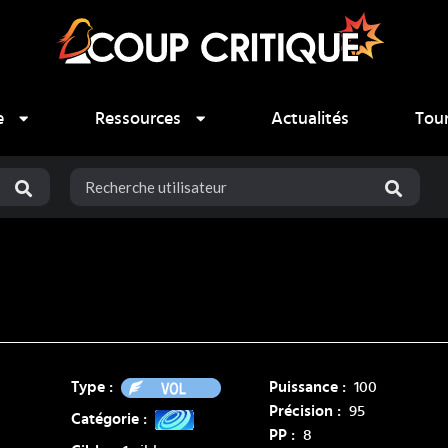
e
Ressources
Actualités
Tou
Vol
Type :
Puissance :
100
Précision :
95
Catégorie :
PP :
8