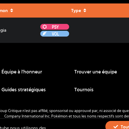
mon
Type
Psy
gia
Vol
Équipe à l'honneur
Trouver une équipe
ue
Guides stratégiques
Tournois
oup Critique n'est pas affilié, sponsorisé ou approuvé par, ni associé de 
Company International Inc. Pokémon et tous les noms respectifs sont d
Nintendo 1996-
2026
.
Tout
tube nous utilisons des