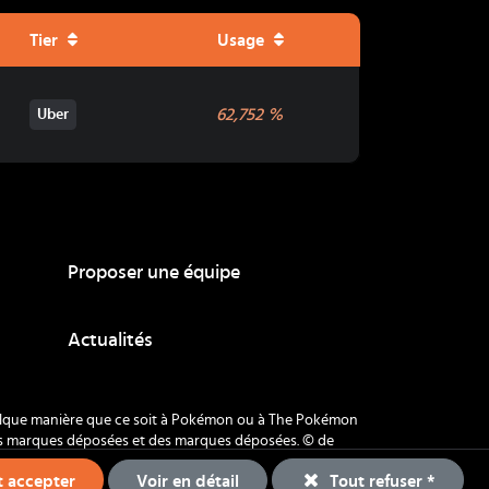
Tier
Usage
62,752
%
Uber
Proposer une équipe
Actualités
quelque manière que ce soit à Pokémon ou à The Pokémon
es marques déposées et des marques déposées. © de
Voir en détail
 accepter
Tout refuser *