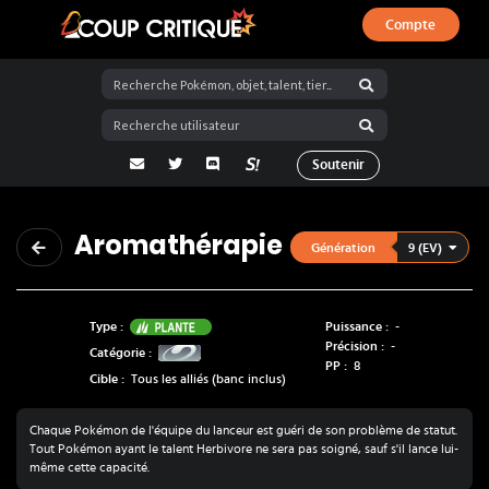
Compte
Coup Critique
adresse email
Twitter
Discord
La Salty Room sur Pokémon Showdo
Soutenir
Aromathérapie
9 (EV)
Génération
Plante
Type :
Puissance :
-
Précision :
-
Catégorie :
PP :
8
Cible :
Tous les alliés (banc inclus)
Chaque Pokémon de l'équipe du lanceur est guéri de son problème de statut.
Tout Pokémon ayant le talent Herbivore ne sera pas soigné, sauf s'il lance lui-
même cette capacité.