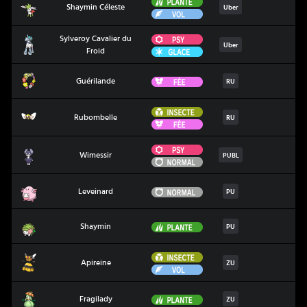
Plante
Shaymin Céleste
Shaymin Céleste
Uber
Vol
Psy
Sylveroy Cavalier du
Sylveroy Cavalier du Froid
Uber
Glace
Froid
Guérilande
Fée
Guérilande
RU
Insecte
Rubombelle
Rubombelle
RU
Fée
Psy
Wimessir
Wimessir
PUBL
Normal
Leveinard
Normal
Leveinard
PU
Shaymin
Plante
Shaymin
PU
Insecte
Apireine
Apireine
ZU
Vol
Fragilady
Plante
Fragilady
ZU