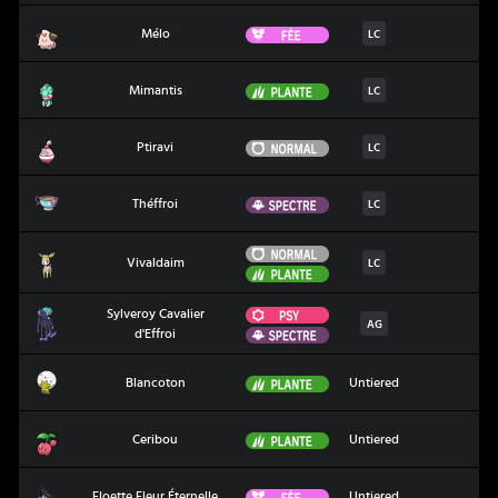
Mélo
Fée
Mélo
LC
Mimantis
Plante
Mimantis
LC
Ptiravi
Normal
Ptiravi
LC
Théffroi
Spectre
Théffroi
LC
Normal
Vivaldaim
Vivaldaim
LC
Plante
Psy
Sylveroy Cavalier
Sylveroy Cavalier d'Effroi
AG
Spectre
d'Effroi
Blancoton
Plante
Blancoton
Untiered
Ceribou
Plante
Ceribou
Untiered
Floette Fleur Éternelle
Fée
Floette Fleur Éternelle
Untiered