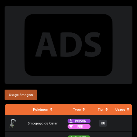
Usage Smogon
Pokémon
Type
Tier
Usage
Poison
Smogogo de Galar
Smogogo de Galar
OU
Fée