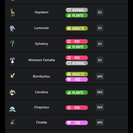
Normal
Haydaim
Haydaim
ZU
Plante
Lumivole
Insecte
Lumivole
ZU
Psy
Sylveroy
Sylveroy
ZU
Plante
Psy
Wimessir Femelle
Wimessir Femelle
ZU
Normal
Insecte
Bombydou
Bombydou
NFE
Fée
Candine
Plante
Candine
NFE
Chapotus
Psy
Chapotus
NFE
Floette
Fée
Floette
NFE