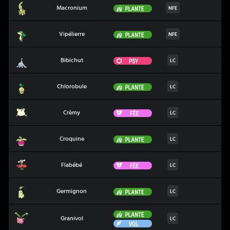
Macronium
Plante
Macronium
NFE
Vipélierre
Plante
Vipélierre
NFE
Bibichut
Psy
Bibichut
LC
Chlorobule
Plante
Chlorobule
LC
Crèmy
Fée
Crèmy
LC
Croquine
Plante
Croquine
LC
Flabébé
Fée
Flabébé
LC
Germignon
Plante
Germignon
LC
Plante
Granivol
Granivol
LC
Vol