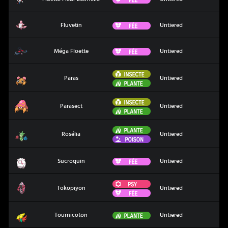
Fluvetin
Fée
Fluvetin
Untiered
Méga Floette
Fée
Méga Floette
Untiered
Insecte
Paras
Paras
Untiered
Plante
Insecte
Parasect
Parasect
Untiered
Plante
Plante
Rosélia
Rosélia
Untiered
Poison
Sucroquin
Fée
Sucroquin
Untiered
Psy
Tokopiyon
Tokopiyon
Untiered
Fée
Tournicoton
Plante
Tournicoton
Untiered