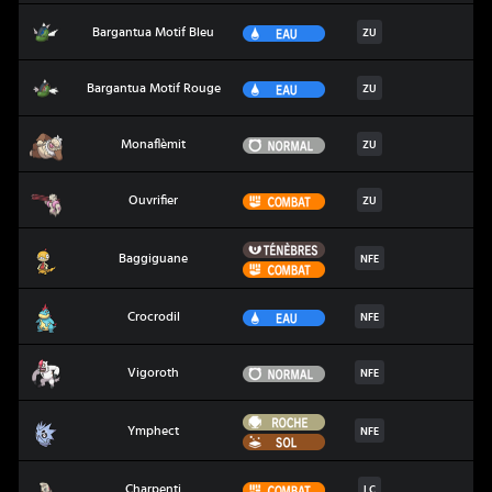
Bargantua Motif Bleu
Eau
Bargantua Motif Bleu
ZU
Bargantua Motif Rouge
Eau
Bargantua Motif Rouge
ZU
Monaflèmit
Normal
Monaflèmit
ZU
Ouvrifier
Combat
Ouvrifier
ZU
Ténèbres
Baggiguane
Baggiguane
NFE
Combat
Crocrodil
Eau
Crocrodil
NFE
Vigoroth
Normal
Vigoroth
NFE
Roche
Ymphect
Ymphect
NFE
Sol
Charpenti
Combat
Charpenti
LC