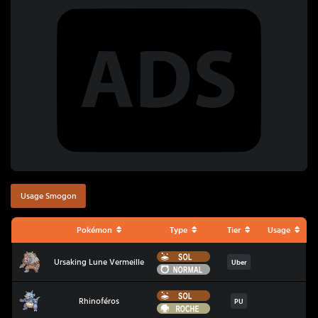
Usage Smogon
Pokémon
Type
Tier
Usage
Sol
Ursaking Lune Vermeille
Ursaking Lune Vermeille
Uber
Normal
Sol
Rhinoféros
Rhinoféros
PU
Roche