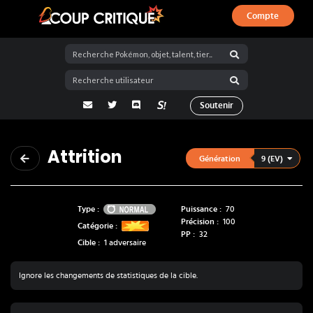
Compte
Coup Critique
adresse email
Twitter
Discord
La Salty Room sur Pokémon Showdo
Soutenir
Attrition
9 (EV)
Génération
Normal
Type :
Puissance :
70
Précision :
100
Catégorie :
PP :
32
Cible :
1 adversaire
Ignore les changements de statistiques de la cible.