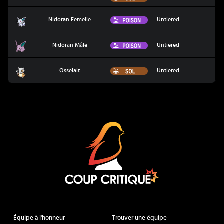
Nidoran Femelle
Poison
Nidoran Femelle
Untiered
Nidoran Mâle
Poison
Nidoran Mâle
Untiered
Osselait
Sol
Osselait
Untiered
Coup Critique
Équipe à l'honneur
Trouver une équipe