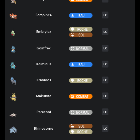
Écrapince
Eau
Écrapince
LC
Roche
Embrylex
Embrylex
LC
Sol
Goinfrex
Normal
Goinfrex
LC
Kaiminus
Eau
Kaiminus
LC
Kranidos
Roche
Kranidos
LC
Makuhita
Combat
Makuhita
LC
Parecool
Normal
Parecool
LC
Sol
Rhinocorne
Rhinocorne
LC
Roche