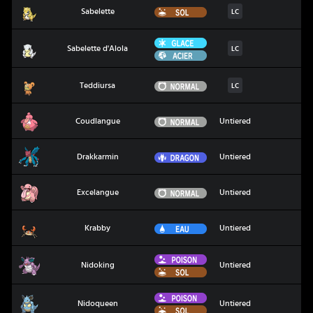
Sabelette
Sol
Sabelette
LC
Glace
Sabelette d'Alola
Sabelette d'Alola
LC
Acier
Teddiursa
Normal
Teddiursa
LC
Coudlangue
Normal
Coudlangue
Untiered
Drakkarmin
Dragon
Drakkarmin
Untiered
Excelangue
Normal
Excelangue
Untiered
Krabby
Eau
Krabby
Untiered
Poison
Nidoking
Nidoking
Untiered
Sol
Poison
Nidoqueen
Nidoqueen
Untiered
Sol