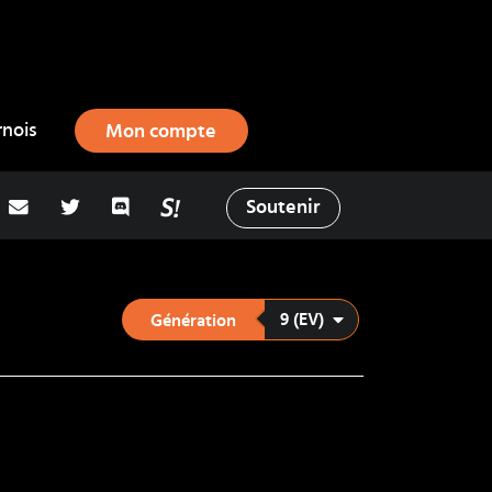
rnois
Mon compte
adresse email
Twitter
Discord
La Salty Room sur Pokémon Showd
Soutenir
9 (EV)
Génération