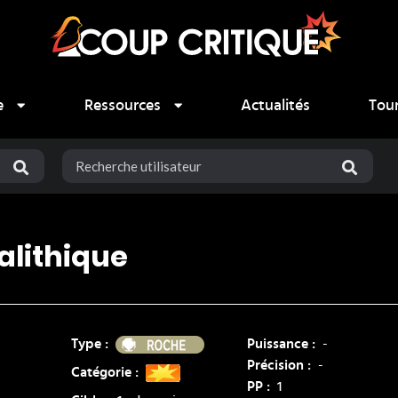
e
Ressources
Actualités
Tou
alithique
Roche
Type :
Puissance :
-
Précision :
-
Catégorie :
PP :
1