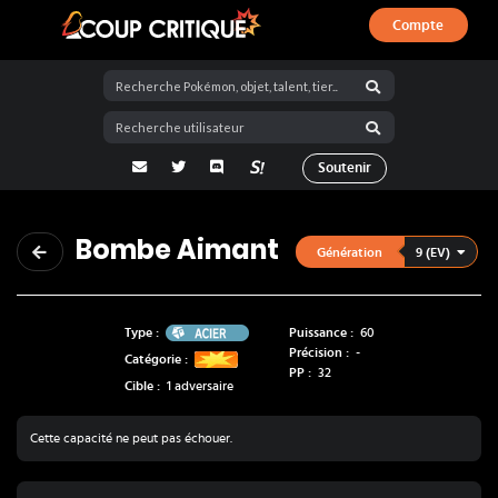
Compte
Coup Critique
adresse email
Twitter
Discord
La Salty Room sur Pokémon Showdo
Soutenir
Bombe Aimant
9 (EV)
Génération
Acier
Type :
Puissance :
60
Précision :
-
Catégorie :
PP :
32
Cible :
1 adversaire
Cette capacité ne peut pas échouer.