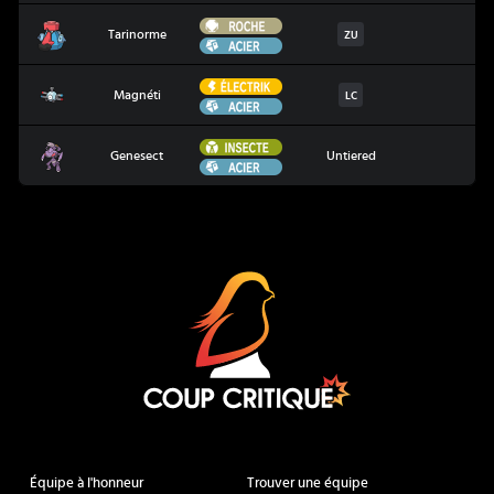
Roche
Tarinorme
Tarinorme
ZU
Acier
Électrik
Magnéti
Magnéti
LC
Acier
Insecte
Genesect
Genesect
Untiered
Acier
Coup Critique
Équipe à l'honneur
Trouver une équipe