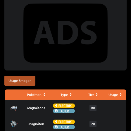
Usage Smogon
Pokémon
Type
Tier
Usage
Électrik
Magnézone
Magnézone
RU
Acier
Électrik
Magnéton
Magnéton
ZU
Acier