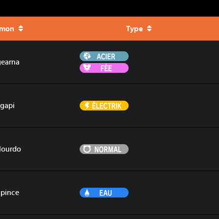
émon
Type
Acier
earna
Fée
Électrik
gapi
Normal
lourdo
Eau
apince