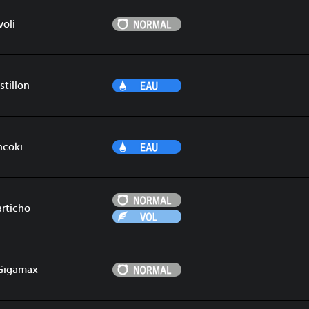
Normal
voli
Eau
tillon
Eau
ncoki
Normal
rticho
Vol
Normal
 Gigamax