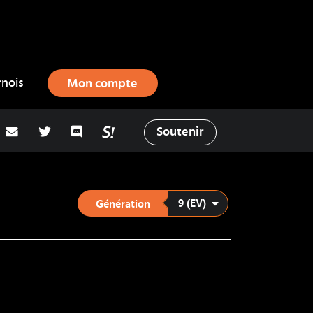
rnois
Mon compte
adresse email
Twitter
Discord
La Salty Room sur Pokémon Showd
Soutenir
9 (EV)
Génération