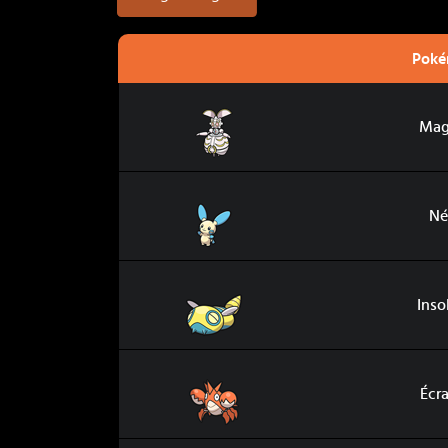
Pok
Magearna
Mag
Négapi
Né
Insolourdo
Inso
Écrapince
Écr