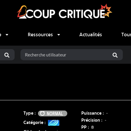
e
Ressources
Actualités
Tou
Normal
Type :
Puissance :
-
Précision :
-
Catégorie :
PP :
8