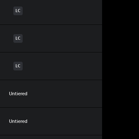
LC
LC
LC
Untiered
Untiered