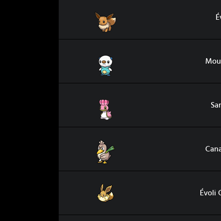
Évoli
É
Moustillon
Mous
Sancoki
Sa
Canarticho
Cana
Évoli Gigamax
Évoli