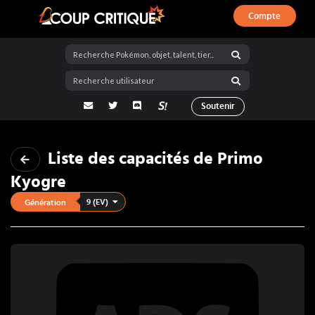
Compte
Coup Critique
adresse email
Twitter
Discord
La Salty Room sur Pokémon Showdo
Soutenir
Liste des capacités de
Primo
Kyogre
9 (EV)
Génération