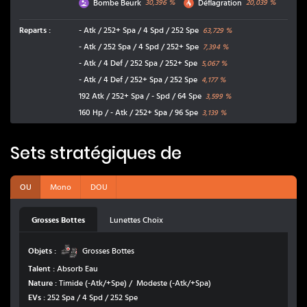
Poison
Feu
Bombe Beurk
Déflagration
30,396
%
20,039
%
Reparts
:
- Atk / 252+ Spa / 4 Spd / 252 Spe
63,729
%
- Atk / 252 Spa / 4 Spd / 252+ Spe
7,394
%
- Atk / 4 Def / 252 Spa / 252+ Spe
5,067
%
- Atk / 4 Def / 252+ Spa / 252 Spe
4,177
%
192 Atk / 252+ Spa / - Spd / 64 Spe
3,599
%
160 Hp / - Atk / 252+ Spa / 96 Spe
3,139
%
Sets stratégiques de
OU
Mono
DOU
Grosses Bottes
Lunettes Choix
Grosses Bottes
Objets :
Grosses Bottes
Talent :
Absorb Eau
Nature :
Timide
(-Atk/+Spe)
/
Modeste
(-Atk/+Spa)
EVs :
252 Spa / 4 Spd / 252 Spe