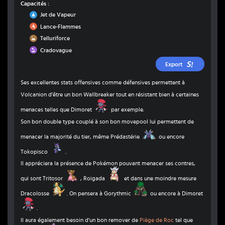
Capacités :
Eau
Jet de Vapeur
Feu
Lance-Flammes
Sol
Telluriforce
Poison
Cradovague
Export
Ses excellentes stats offensives comme défensives permettent à
Volcanion d'être un bon Wallbreaker tout en résistant bien à certaines
Dimoret
menaces telles que Dimoret
par exemple.
Son bon double type couplé à son bon movepool lui permettent de
Prédastérie
menacer la majorité du tier, même Prédastérie
ou encore
Tokopisco
Tokopisco
.
Il appréciera la présence de Pokémon pouvant menacer ses contres,
Tritosor
Roigada
qui sont Tritosor
, Roigada
et dans une moindre mesure
Dracolosse
Gorythmic
Dracolosse
. On pensera à Gorythmic
ou encore à Dimoret
Dimoret
.
Il aura également besoin d'un bon remover de
Piège de Roc
tel que