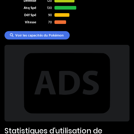
Défense
120
Atq Spé
130
Déf Spé
90
Vitesse
70
Voir les capacités du Pokémon
Statistiques d'utilisation de