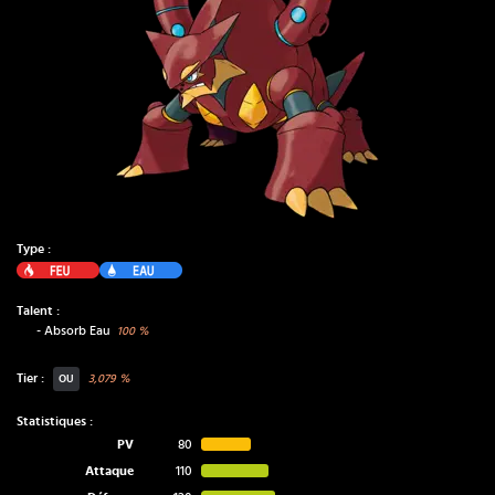
Type :
Feu
Eau
Talent :
-
Absorb Eau
100
%
Tier :
3,079
%
OU
Statistiques :
PV
80
Attaque
110