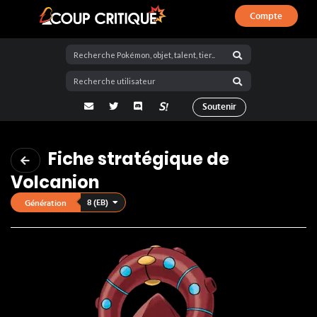
Compte
Coup Critique
adresse email
Twitter
Discord
La Salty Room sur Pokémon Showdo
Soutenir
Fiche stratégique de
Volcanion
8 (EB)
Génération