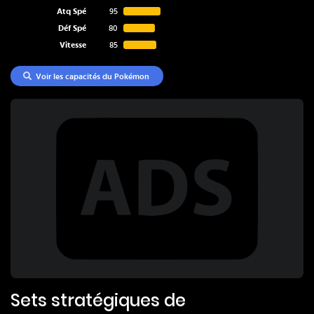
Atq Spé
95
Déf Spé
80
Vitesse
85
Voir les capacités du Pokémon
Sets stratégiques de