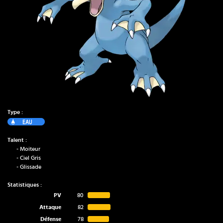
Type :
Eau
Talent :
-
Moiteur
-
Ciel Gris
-
Glissade
Statistiques :
PV
80
Attaque
82
Défense
78