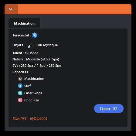
NU
Machination
Eau
Teracristal :
Eau Mystique
Objets :
Eau Mystique
Talent :
Glissade
Nature :
Modeste
(-Atk/+Spa)
EVs :
252 Spa / 4 Spd / 252 Spe
Capacités :
Ténèbres
Machination
Eau
Surf
Glace
Laser Glace
Psy
Choc Psy
Export
Elias PSY -
18/09/2023