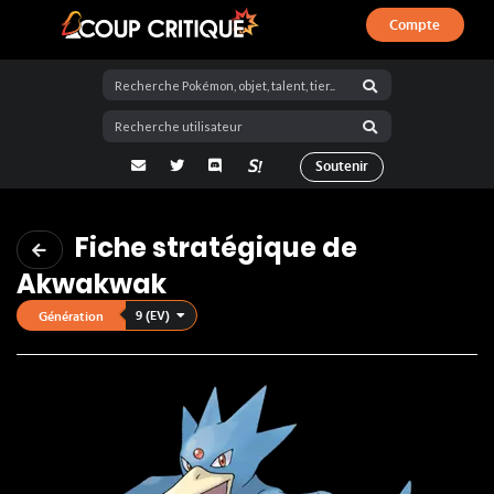
Compte
Coup Critique
adresse email
Twitter
Discord
La Salty Room sur Pokémon Showdo
Soutenir
Fiche stratégique de
Akwakwak
9 (EV)
Génération