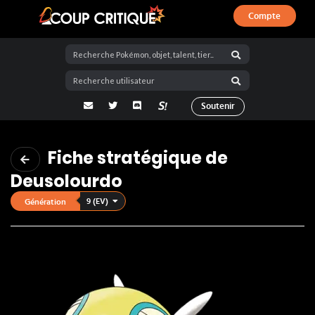
Compte
Coup Critique
adresse email
Twitter
Discord
La Salty Room sur Pokémon Showdo
Soutenir
Fiche stratégique de
Deusolourdo
9 (EV)
Génération