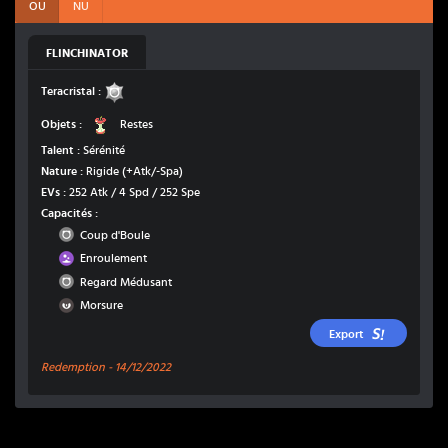
OU
NU
FLINCHINATOR
Normal
Teracristal :
Restes
Objets :
Restes
Talent :
Sérénité
Nature :
Rigide
(+Atk/-Spa)
EVs :
252 Atk / 4 Spd / 252 Spe
Capacités :
Normal
Coup d'Boule
Poison
Enroulement
Normal
Regard Médusant
Ténèbres
Morsure
Export
Redemption -
14/12/2022