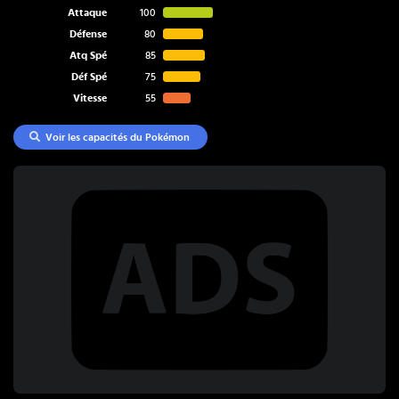
Attaque
100
Défense
80
Atq Spé
85
Déf Spé
75
Vitesse
55
Voir les capacités du Pokémon