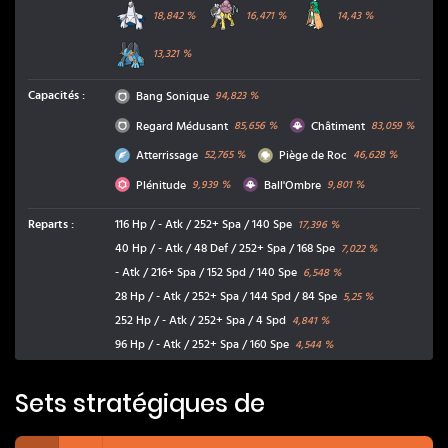
Duralugon
Raikou
Archéduc
18,842
%
16,471
%
14,43
%
Laggron
13,321
%
Normal
Capacités
:
Bang Sonique
94,823
%
Normal
Spectre
Regard Médusant
Châtiment
85,656
%
83,059
%
Vol
Roche
Atterrissage
Piège de Roc
52,765
%
46,628
%
Psy
Spectre
Plénitude
Ball'Ombre
9,939
%
9,801
%
Reparts
:
116 Hp / - Atk / 252+ Spa / 140 Spe
17,396
%
40 Hp / - Atk / 48 Def / 252+ Spa / 168 Spe
7,022
%
- Atk / 216+ Spa / 152 Spd / 140 Spe
6,548
%
28 Hp / - Atk / 252+ Spa / 144 Spd / 84 Spe
5,25
%
252 Hp / - Atk / 252+ Spa / 4 Spd
4,841
%
96 Hp / - Atk / 252+ Spa / 160 Spe
4,544
%
Sets stratégiques de