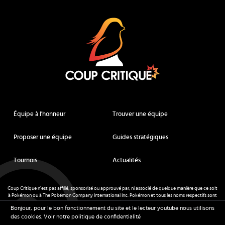
Coup Critique
Équipe à l'honneur
Trouver une équipe
Proposer une équipe
Guides stratégiques
Tournois
Actualités
Coup Critique n'est pas affilié, sponsorisé ou approuvé par, ni associé de quelque manière que ce soit
à Pokémon ou à The Pokémon Company International Inc. Pokémon et tous les noms respectifs sont
des marques déposées et des marques déposées. © de Nintendo 1996-
2026
.
Bonjour, pour le bon fonctionnement du site et le lecteur youtube nous utilisons
Mentions légales
-
CGU
- Tous droits réservés - Coup Critique
2026
des cookies.
Voir notre politique de confidentialité