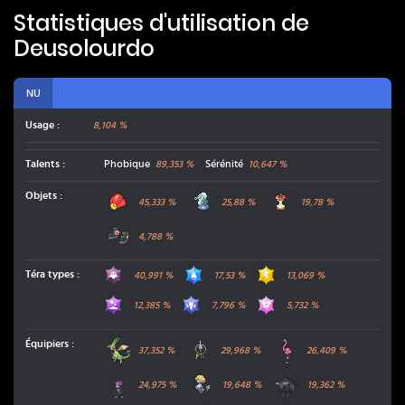
Statistiques d'utilisation de
Deusolourdo
NU
Usage :
8,104 %
Talents
:
Phobique
Sérénité
89,353
%
10,647
%
Baie Pomroz
Spray Gorge
Restes
Objets
:
45,333
%
25,88
%
19,78
%
Grosses Bottes
4,788
%
Spectre
Eau
Électrik
Téra types
:
40,991
%
17,53
%
13,069
%
Poison
Dragon
Fée
12,385
%
7,796
%
5,732
%
Libégon
Trousselin
Flamenroule
Équipiers
:
37,352
%
29,968
%
26,409
%
Fortusimia
Créhelf
Tauros de Paldea Rac
24,975
%
19,648
%
19,362
%