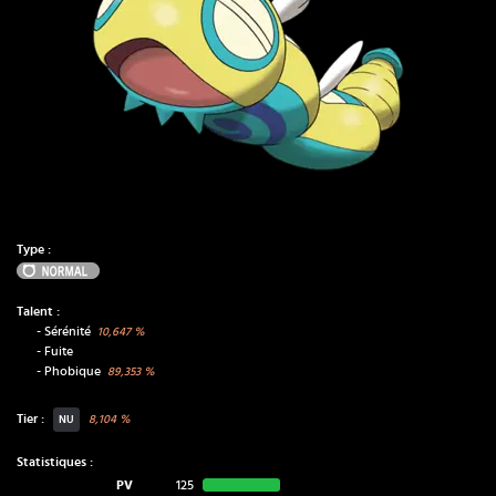
Type :
Normal
Talent :
-
Sérénité
10,647
%
-
Fuite
-
Phobique
89,353
%
Tier :
8,104
%
NU
Statistiques :
PV
125