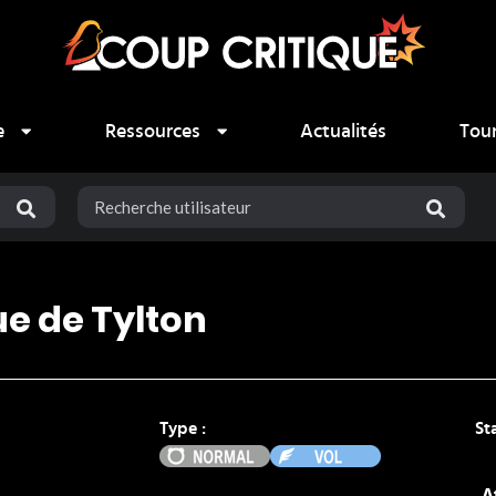
e
Ressources
Actualités
Tou
ue de Tylton
Type :
St
Normal
Vol
A