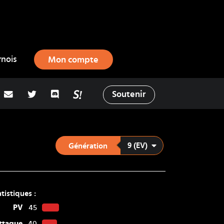
rnois
Mon compte
adresse email
Twitter
Discord
La Salty Room sur Pokémon Showd
Soutenir
9 (EV)
Génération
atistiques :
PV
45
ttaque
40