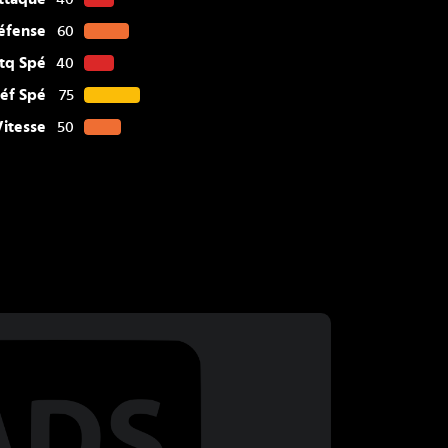
éfense
60
tq Spé
40
éf Spé
75
Vitesse
50