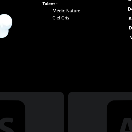
Talent :
D
-
Médic Nature
-
Ciel Gris
A
D