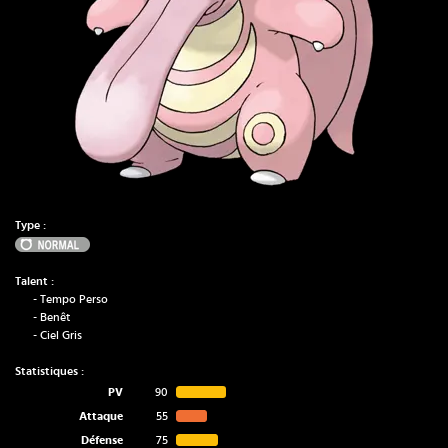
Type :
Normal
Talent :
-
Tempo Perso
-
Benêt
-
Ciel Gris
Statistiques :
PV
90
Attaque
55
Défense
75