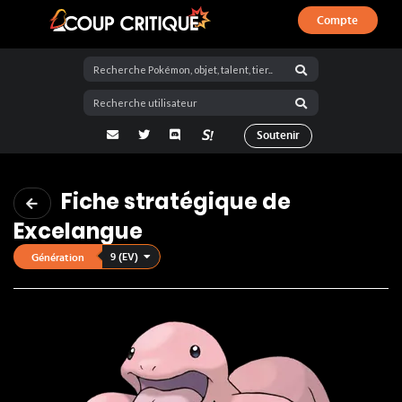
Compte
Coup Critique
adresse email
Twitter
Discord
La Salty Room sur Pokémon Showdo
Soutenir
Fiche stratégique de
Excelangue
9 (EV)
Génération