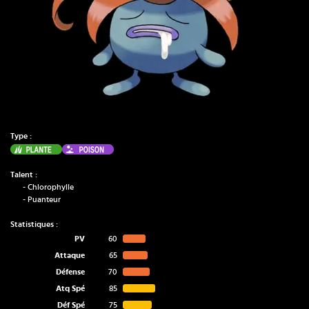
Type :
Plante
Poison
Talent :
-
Chlorophylle
-
Puanteur
Statistiques :
PV
60
Attaque
65
Défense
70
Atq Spé
85
Déf Spé
75