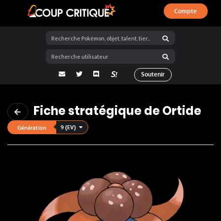
Compte
Coup Critique
adresse email
Twitter
Discord
La Salty Room sur Pokémon Showdo
Soutenir
Fiche stratégique de Ortide
9 (EV)
Génération