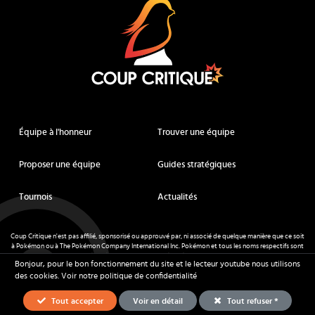
Équipe à l'honneur
Trouver une équipe
Proposer une équipe
Guides stratégiques
Tournois
Actualités
Coup Critique n'est pas affilié, sponsorisé ou approuvé par, ni associé de quelque manière que ce soit
à Pokémon ou à The Pokémon Company International Inc. Pokémon et tous les noms respectifs sont
des marques déposées et des marques déposées. © de Nintendo 1996-
2026
.
Bonjour, pour le bon fonctionnement du site et le lecteur youtube nous utilisons
Mentions légales
-
CGU
- Tous droits réservés - Coup Critique
2026
des cookies.
Voir notre politique de confidentialité
Tout accepter
Voir en détail
Tout refuser *