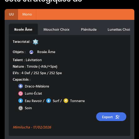
UU
Mono
Rosée Âme
Mouchoir Choix
Plénitude
Lunettes Choix
Acier
Teracristal :
Rosée Âme
Objets :
Rosée Âme
Talent :
Lévitation
Nature :
Timide
(-Atk/+Spe)
EVs :
4 Def / 252 Spa / 252 Spe
Capacités :
Dragon
Draco-Météore
Psy
Lumi-Éclat
Eau
Eau
Électrik
/
/
Eau Revoir
Surf
Tonnerre
Normal
Soin
Export
Mimilucha -
17/02/2026