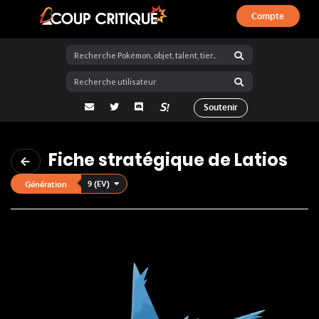
Compte
Coup Critique
adresse email
Twitter
Discord
La Salty Room sur Pokémon Showdo
Soutenir
Fiche stratégique de Latios
9 (EV)
Génération