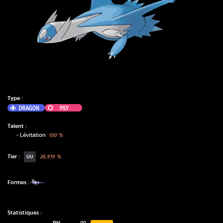
Type :
Dragon
Psy
Talent :
-
Lévitation
100
%
Tier :
26,919
%
UU
Formes :
Statistiques :
PV
80