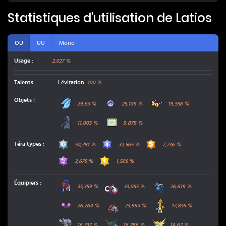
Statistiques d'utilisation de
Latios
OU
UU
Mono
Usage :
2,027 %
Talents
:
Lévitation
100
%
Mouchoir Choix
Rosée Âme
Lunettes Choix
Objets
:
29,63
%
25,109
%
19,558
%
Cape Obscure
Vulné-Assurance
11,005
%
9,878
%
Acier
Dragon
Combat
Téra types
:
50,781
%
32,565
%
7,736
%
Poison
Électrik
2,675
%
1,505
%
Zamazenta
Fort-Ivoire
Clamiral de Hisui
Équipiers
:
35,359
%
33,055
%
26,619
%
Pêchaminus
Roue-de-Fer
Gromago
26,264
%
23,993
%
17,855
%
Scorvol
Dinglu
Électhor
16,337
%
16,286
%
14,62
%