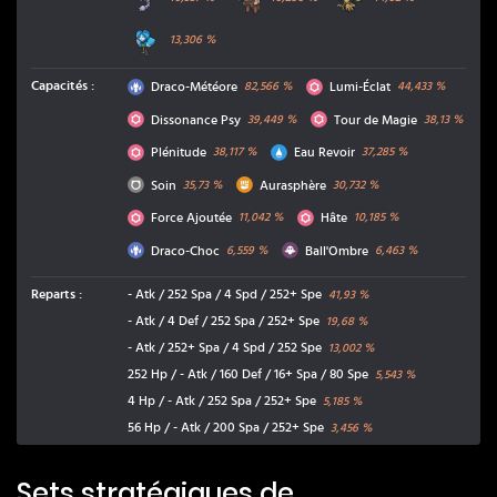
Ogerpon du Puits
13,306
%
Dragon
Psy
Capacités
:
Draco-Météore
Lumi-Éclat
82,566
%
44,433
%
Psy
Psy
Dissonance Psy
Tour de Magie
39,449
%
38,13
%
Psy
Eau
Plénitude
Eau Revoir
38,117
%
37,285
%
Normal
Combat
Soin
Aurasphère
35,73
%
30,732
%
Psy
Psy
Force Ajoutée
Hâte
11,042
%
10,185
%
Dragon
Spectre
Draco-Choc
Ball'Ombre
6,559
%
6,463
%
Reparts
:
- Atk / 252 Spa / 4 Spd / 252+ Spe
41,93
%
- Atk / 4 Def / 252 Spa / 252+ Spe
19,68
%
- Atk / 252+ Spa / 4 Spd / 252 Spe
13,002
%
252 Hp / - Atk / 160 Def / 16+ Spa / 80 Spe
5,543
%
4 Hp / - Atk / 252 Spa / 252+ Spe
5,185
%
56 Hp / - Atk / 200 Spa / 252+ Spe
3,456
%
Sets stratégiques de