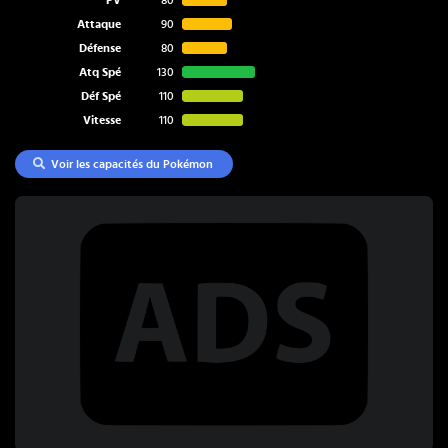
Attaque
90
Défense
80
Atq Spé
130
Déf Spé
110
Vitesse
110
Voir les capacités du Pokémon