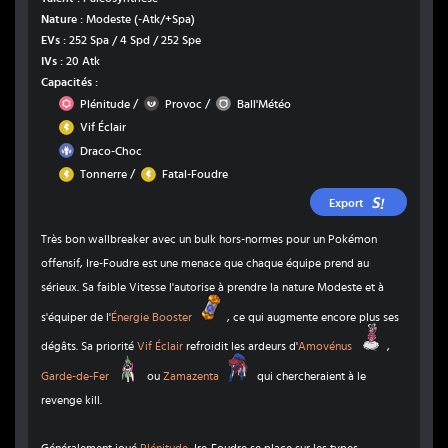
Nature :
Modeste
(-Atk/+Spa)
EVs :
252 Spa / 4 Spd / 252 Spe
IVs :
20 Atk
Capacités :
Psy
Ténèbres
Normal
/
/
Plénitude
Provoc
Ball'Météo
Électrik
Vif Éclair
Dragon
Draco-Choc
Électrik
Électrik
/
Tonnerre
Fatal-Foudre
Export
Très bon wallbreaker avec un bulk hors-normes pour un Pokémon
offensif, Ire-Foudre est une menace que chaque équipe prend au
sérieux. Sa faible Vitesse l'autorise à prendre la nature Modeste et à
Énergie Booster
s'équiper de l'
Énergie Booster
, ce qui augmente encore plus ses
Amovénus
dégâts. Sa priorité
Vif Éclair
refroidit les ardeurs d'
Amovénus
,
Garde-de-Fer
Zamazenta
Garde-de-Fer
ou
Zamazenta
qui chercheraient à le
revenge kill.
Généralement joué
Plénitude
, Ire-Foudre se place sur les types