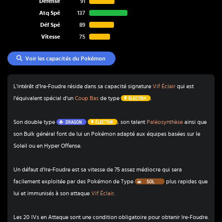
Défense
91
Atq Spé
137
Déf Spé
89
Vitesse
75
Voir les capacités du Pokémon
L'intérêt d'Ire-Foudre réside dans sa capacité signature
Vif Éclair
qui est
Électrik
l'équivalent spécial d'un
Coup Bas
de type
.
Dragon
Électrik
Son double type
, son talent
Paléosynthèse
ainsi que
son Bulk général font de lui un Pokémon adapté aux équipes basées sur le
Soleil ou en Hyper Offense.
Un défaut d'Ire-Foudre est sa vitesse de 75 assez médiocre qui sera
Sol
facilement exploitée par des Pokémon de Type
plus rapides que
lui et immunisés à son attaque
Vif Éclair
.
Les 20 IVs en Attaque sont une condition obligatoire pour obtenir Ire-Foudre.