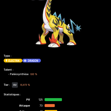
Type :
Électrik
Dragon
Talent :
-
Paléosynthèse
100
%
Tier :
15,973
%
OU
Statistiques :
PV
125
Attaque
73