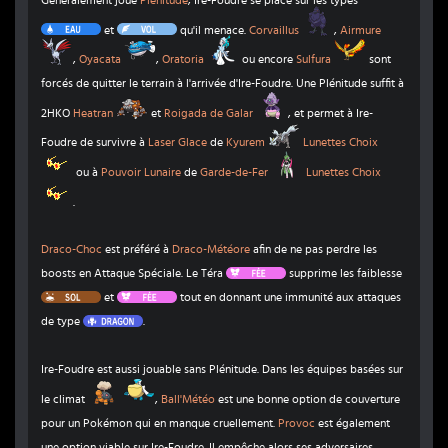
Corvaillus
Eau
Vol
et
qu'il menace.
Corvaillus
,
Airmure
Airmure
Oyacata
Oratoria
Sulfura
,
Oyacata
,
Oratoria
ou encore
Sulfura
sont
forcés de quitter le terrain à l'arrivée d'Ire-Foudre. Une Plénitude suffit à
Heatran
Roigada de Galar
2HKO
Heatran
et
Roigada de Galar
, et permet à Ire-
Kyurem
Foudre de survivre à
Laser Glace
de
Kyurem
Lunettes Choix
Lunettes Choix
Garde-de-Fer
ou à
Pouvoir Lunaire
de
Garde-de-Fer
Lunettes Choix
Lunettes Choix
.
Draco-Choc
est préféré à
Draco-Météore
afin de ne pas perdre les
Fée
boosts en Attaque Spéciale. Le Téra
supprime les faiblesse
Sol
Fée
et
tout en donnant une immunité aux attaques
Dragon
de type
.
Ire-Foudre est aussi jouable sans Plénitude. Dans les équipes basées sur
Chartor
Bekipan
le climat
,
Ball'Météo
est une bonne option de couverture
pour un Pokémon qui en manque cruellement.
Provoc
est également
une option viable sur Ire-Foudre. Il empêche alors ses adversaires