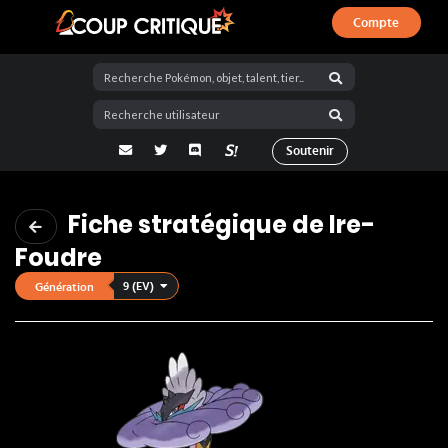
Compte
Coup Critique
adresse email
Twitter
Discord
La Salty Room sur Pokémon Showdo
Soutenir
Fiche stratégique de Ire-
Foudre
9 (EV)
Génération