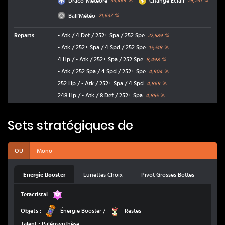
Draco-Météore
Change Éclair
33,469
%
28,231
%
Normal
Ball'Météo
21,637
%
Reparts
:
- Atk / 4 Def / 252+ Spa / 252 Spe
22,589
%
- Atk / 252+ Spa / 4 Spd / 252 Spe
15,518
%
4 Hp / - Atk / 252+ Spa / 252 Spe
8,498
%
- Atk / 252 Spa / 4 Spd / 252+ Spe
4,904
%
252 Hp / - Atk / 252+ Spa / 4 Spd
4,869
%
248 Hp / - Atk / 8 Def / 252+ Spa
4,855
%
Sets stratégiques de
OU
Mono
Energie Booster
Lunettes Choix
Pivot Grosses Bottes
Fée
Teracristal :
Énergie Booster
Restes
Objets :
Énergie Booster
/
Restes
Talent :
Paléosynthèse