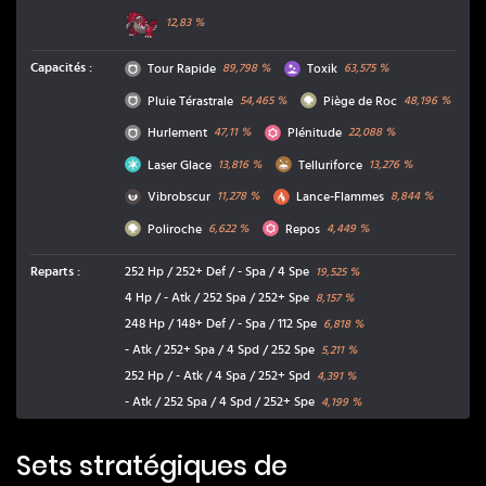
Groudon
12,83
%
Normal
Poison
Capacités
:
Tour Rapide
Toxik
89,798
%
63,575
%
Normal
Roche
Pluie Térastrale
Piège de Roc
54,465
%
48,196
%
Normal
Psy
Hurlement
Plénitude
47,11
%
22,088
%
Glace
Sol
Laser Glace
Telluriforce
13,816
%
13,276
%
Ténèbres
Feu
Vibrobscur
Lance-Flammes
11,278
%
8,844
%
Roche
Psy
Poliroche
Repos
6,622
%
4,449
%
Reparts
:
252 Hp / 252+ Def / - Spa / 4 Spe
19,525
%
4 Hp / - Atk / 252 Spa / 252+ Spe
8,157
%
248 Hp / 148+ Def / - Spa / 112 Spe
6,818
%
- Atk / 252+ Spa / 4 Spd / 252 Spe
5,211
%
252 Hp / - Atk / 4 Spa / 252+ Spd
4,391
%
- Atk / 252 Spa / 4 Spd / 252+ Spe
4,199
%
Sets stratégiques de