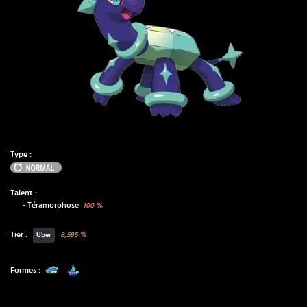
Type :
Normal
Talent :
-
Téramorphose
100
%
Tier :
8,595
%
Uber
Formes :