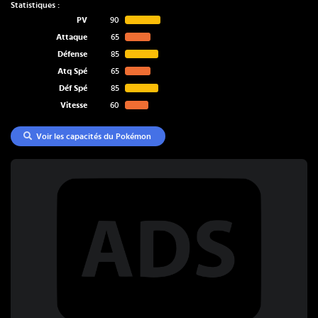
Statistiques :
PV
90
Attaque
65
Défense
85
Atq Spé
65
Déf Spé
85
Vitesse
60
Voir les capacités du Pokémon