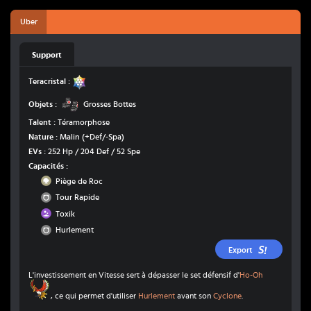
Uber
Support
Stellaire
Teracristal :
Grosses Bottes
Objets :
Grosses Bottes
Talent :
Téramorphose
Nature :
Malin
(+Def/-Spa)
EVs :
252 Hp / 204 Def / 52 Spe
Capacités :
Roche
Piège de Roc
Normal
Tour Rapide
Poison
Toxik
Normal
Hurlement
Export
L'investissement en Vitesse sert à dépasser le set défensif d'
Ho-Oh
Ho-Oh
, ce qui permet d'utiliser
Hurlement
avant son
Cyclone
.