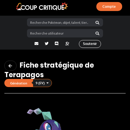
Compte
Coup Critique
adresse email
Twitter
Discord
La Salty Room sur Pokémon Showdo
Soutenir
Fiche stratégique de
Terapagos
9 (EV)
Génération