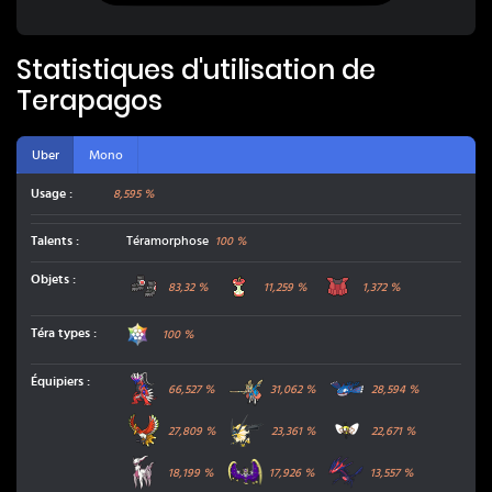
Statistiques d'utilisation de
Terapagos
Uber
Mono
Usage :
8,595 %
Talents
:
Téramorphose
100
%
Grosses Bottes
Restes
Veste de Combat
Objets
:
83,32
%
11,259
%
1,372
%
Stellaire
Téra types
:
100
%
Koraidon
Zacian Épée Suprême
Kyogre
Équipiers
:
66,527
%
31,062
%
28,594
%
Ho-Oh
Necrozma Crinière du Couchant
Rubombelle
27,809
%
23,361
%
22,671
%
Arceus Fée
Lunala
Éthernatos
18,199
%
17,926
%
13,557
%