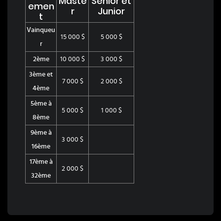
Maste
Senior et
emen
r
Junior
t
Vainqueu
15 000 $
5 000 $
r
2ème
10 000 $
3 000 $
3ème et
7 000 $
2 000 $
4ème
5ème à
5 000 $
1 000 $
8ème
9ème à
3 000 $
16ème
17ème à
2 000 $
32ème