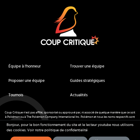
Coup Critique
Équipe à l'honneur
Trouver une équipe
Proposer une équipe
Guides stratégiques
Tournois
Actualités
Coup Critique n'est pas affilié, sponsorisé ou approuvé par, ni associé de quelque manière que ce soit
à Pokémon ou à The Pokémon Company International Inc. Pokémon et tous les noms respectifs sont
des marques déposées et des marques déposées. © de Nintendo 1996-
2026
.
Bonjour, pour le bon fonctionnement du site et le lecteur youtube nous utilisons
Mentions légales
-
CGU
- Tous droits réservés - Coup Critique
2026
des cookies.
Voir notre politique de confidentialité