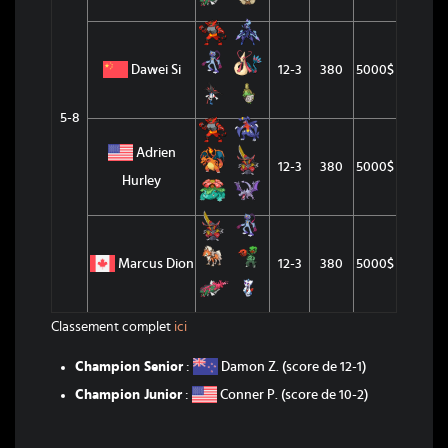
Dawei Si
12-3
380
5000$
5-8
Adrien
12-3
380
5000$
Hurley
Marcus Dion
12-3
380
5000$
Classement complet
ici
Champion Senior
:
Damon Z. (score de 12-1)
Champion Junior
:
Conner P. (score de 10-2)