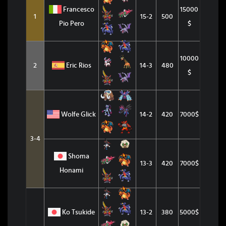
Francesco
15000
1
15-2
500
Pio Pero
$
10000
2
Eric Rios
14-3
480
$
Wolfe Glick
14-2
420
7000$
3-4
Shoma
13-3
420
7000$
Honami
Ko Tsukide
13-2
380
5000$