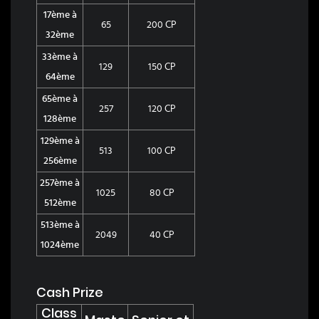
17ème à
65
200 CP
32ème
33ème à
129
150 CP
64ème
65ème à
257
120 CP
128ème
129ème à
513
100 CP
256ème
257ème à
1025
80 CP
512ème
513ème à
2049
40 CP
1024ème
Cash Prize
Class