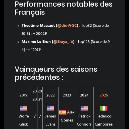
Performances notables des
Français
Theotime Massaut (
@didiVGC
)
: Top32 (Score de
10-3) : + 200CP
Maxime Le Brun (
@Brayz_lb
)
: Top128 (Score de 9-
4) : + 120CP
Vainqueurs des saisons
précédentes :
20
20
2019
2022
2023
2024
2025
20
21
Alex
Wolfe
/
/
James
Patrick
Federico
Gómez
Glick
Evans
Connors
Camporesi