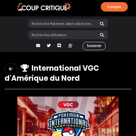
Compte
Coup Critique
adresse email
Twitter
Discord
La Salty Room sur Pokémon Showdo
Soutenir
International VGC
d'Amérique du Nord