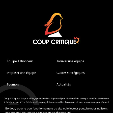
Coup Critique
Équipe à l'honneur
Trouver une équipe
Proposer une équipe
Guides stratégiques
Tournois
Actualités
Coup Critique n'est pas affilié, sponsorisé ou approuvé par, ni associé de quelque manière que ce soit
à Pokémon ou à The Pokémon Company International Inc. Pokémon et tous les noms respectifs sont
des marques déposées et des marques déposées. © de Nintendo 1996-
2026
.
Bonjour, pour le bon fonctionnement du site et le lecteur youtube nous utilisons
Mentions légales
-
CGU
- Tous droits réservés - Coup Critique
2026
des cookies.
Voir notre politique de confidentialité