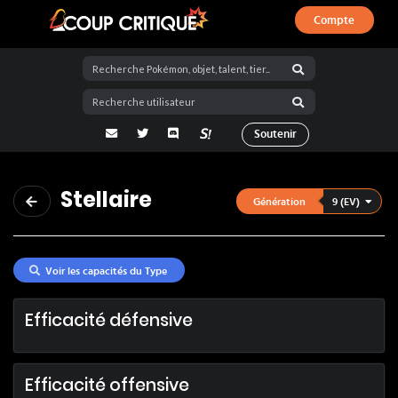
Compte
Coup Critique
adresse email
Twitter
Discord
La Salty Room sur Pokémon Showdo
Soutenir
Stellaire
9 (EV)
Génération
Voir les capacités du Type
Efficacité défensive
Efficacité offensive