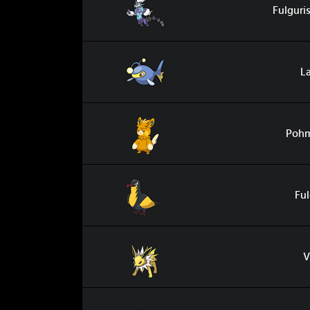
Fulguri
Lanturn
L
Pohmarmotte
Pohm
Fulgulairo
Ful
Voltali
V
Zapétrel