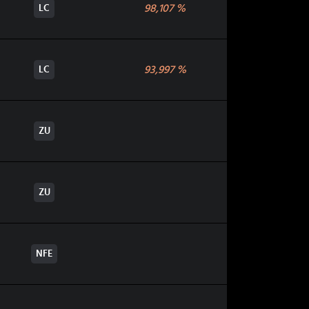
98,107
%
LC
93,997
%
LC
ZU
ZU
NFE