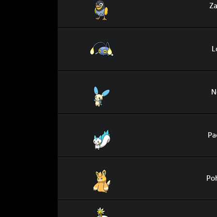
Za
Loupio
L
Négapi
N
Pachirisu
Pa
Pohmotte
Po
Galvagla