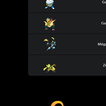
Ga
Galvagon
Ga
Méga Zeraora
Méga
Zeraora
Z
Coup Critiq