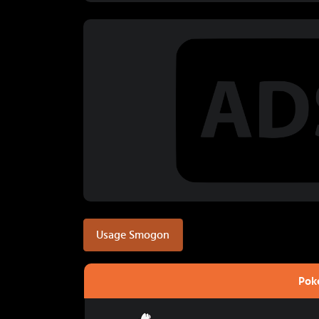
Usage Smogon
Pok
Fulguris Totémique