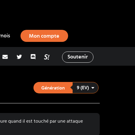
rnois
Mon compte
adresse email
Twitter
Discord
La Salty Room sur Pokémon Showd
Soutenir
9 (EV)
Génération
eure quand il est touché par une attaque