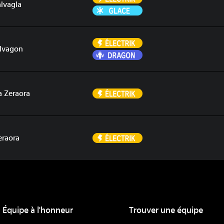
lvagla
Glace
Électrik
lvagon
Dragon
Électrik
 Zeraora
Électrik
eraora
Équipe à l'honneur
Trouver une équipe
ue