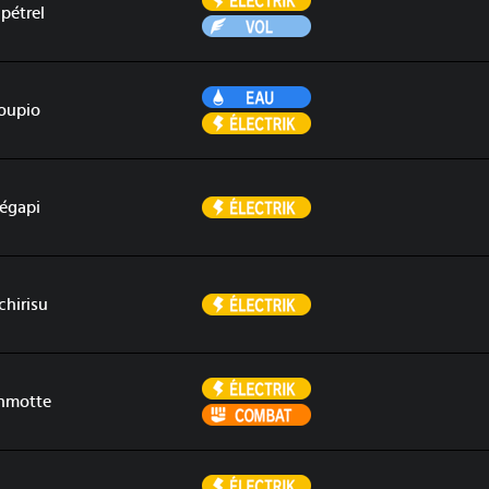
pétrel
Vol
Eau
oupio
Électrik
Électrik
égapi
Électrik
chirisu
Électrik
hmotte
Combat
Électrik