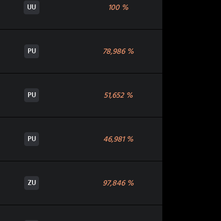
100
%
UU
78,986
%
PU
51,652
%
PU
46,981
%
PU
97,846
%
ZU