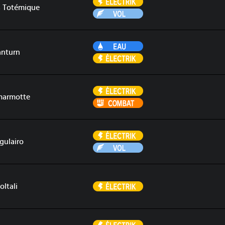
Électrik
s Totémique
Vol
Eau
anturn
Électrik
Électrik
armotte
Combat
Électrik
gulairo
Vol
Électrik
oltali
Électrik