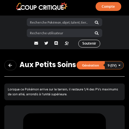
Compte
Coup Critique
adresse email
Twitter
Discord
La Salty Room sur Pokémon Showdo
Soutenir
Aux Petits Soins
9 (EV)
Génération
Lorsque ce Pokémon arrive sur le terrain, il restaure 1/4 des PVs maximums
de son allié, arrondis à l'unité supérieure.