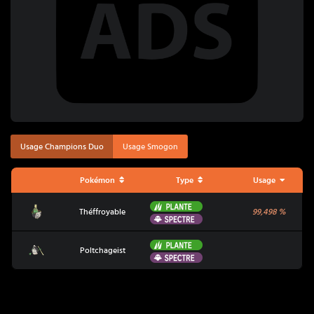
Usage Champions Duo
Usage Smogon
Pokémon
Type
Usage
Plante
Théffroyable
Théffroyable
99,498
%
Spectre
Plante
Poltchageist
Poltchageist
Spectre
Coup Critique