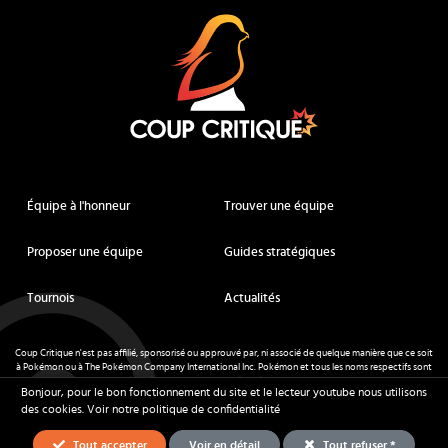
Équipe à l'honneur
Trouver une équipe
Proposer une équipe
Guides stratégiques
Tournois
Actualités
Coup Critique n'est pas affilié, sponsorisé ou approuvé par, ni associé de quelque manière que ce soit
à Pokémon ou à The Pokémon Company International Inc. Pokémon et tous les noms respectifs sont
des marques déposées et des marques déposées. © de Nintendo 1996-
2026
.
Bonjour, pour le bon fonctionnement du site et le lecteur youtube nous utilisons
Mentions légales
-
CGU
- Tous droits réservés - Coup Critique
2026
des cookies.
Voir notre politique de confidentialité
Tout accepter
Voir en détail
Tout refuser *