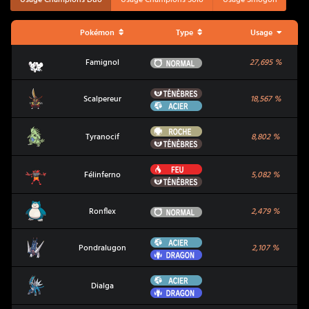
Pokémon
Type
Usage
Famignol
Normal
Famignol
27,695
%
Ténèbres
Scalpereur
Scalpereur
18,567
%
Acier
Roche
Tyranocif
Tyranocif
8,802
%
Ténèbres
Feu
Félinferno
Félinferno
5,082
%
Ténèbres
Ronflex
Normal
Ronflex
2,479
%
Acier
Pondralugon
Pondralugon
2,107
%
Dragon
Acier
Dialga
Dialga
Dragon