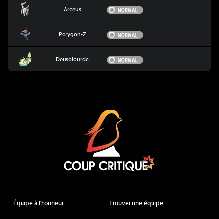
Arceus
Normal
Arceus
Porygon-Z
Normal
Porygon-Z
Deusolourdo
Normal
Deusolourdo
Coup Critique
Équipe à l'honneur
Trouver une équipe