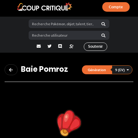
Compte
Coup Critique
adresse email
Twitter
Discord
La Salty Room sur Pokémon Showdo
Soutenir
Baie Pomroz
9 (EV)
Génération