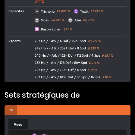
Ténèbres
Poison
Capacités
:
Tricherie
Toxik
98,806
%
97,823
%
Normal
Normal
Voeu
Abri
88,247
%
66,27
%
Fée
Rayon Lune
33,41
%
Reparts
:
252 Hp / - Atk / 4 Def / 252+ Spd
48,927
%
248 Hp / - Atk / 252+ Def / 8 Spd
6,825
%
240 Hp / - Atk / 152+ Def / 112 Spd / 4 Spe
6,367
%
252 Hp / - Atk / 176 Def / 80+ Spd
6,213
%
252 Hp / - Atk / 252+ Def / 4 Spd
5,78
%
252 Hp / - Atk / 180+ Def / 60 Spd / 16 Spe
5,18
%
Sets stratégiques de
RU
Voeu
Poison
Spectre