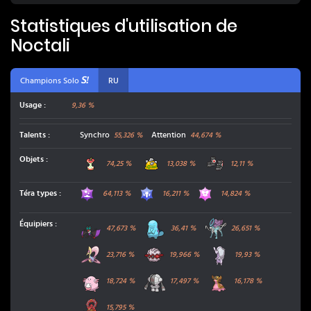
Statistiques d'utilisation de
Noctali
Champions Solo
RU
Usage :
9,36 %
Talents
:
Synchro
Attention
55,326
%
44,674
%
Restes
Casque Brut
Grosses Bottes
Objets
:
74,25
%
13,038
%
12,11
%
Poison
Dragon
Fée
Téra types
:
64,113
%
16,211
%
14,824
%
Bruyverne
Maraiste
Suicune
Équipiers
:
47,673
%
36,41
%
26,651
%
Cresselia
Foretress
Muplodocus de Hisui
23,716
%
19,966
%
19,93
%
Leveinard
Registeel
Tritosor
18,724
%
17,497
%
16,178
%
Volcanion
15,795
%