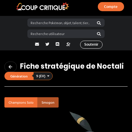
Compte
Coup Critique
adresse email
Twitter
Discord
La Salty Room sur Pokémon Showdo
Soutenir
Fiche stratégique de Noctali
9 (EV)
Génération
Champions Solo
Smogon