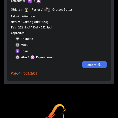
Teracristal :
/
Restes
Grosses Bottes
Objets :
Restes
/
Grosses Bottes
Talent :
Attention
Nature :
Calme
(-Atk/+Spd)
EVs :
252 Hp / 4 Def / 252 Spd
Capacités :
Ténèbres
Tricherie
Normal
Voeu
Poison
Toxik
Normal
Fée
/
Abri
Rayon Lune
Export
Flabof -
11/05/2026
Coup Critique