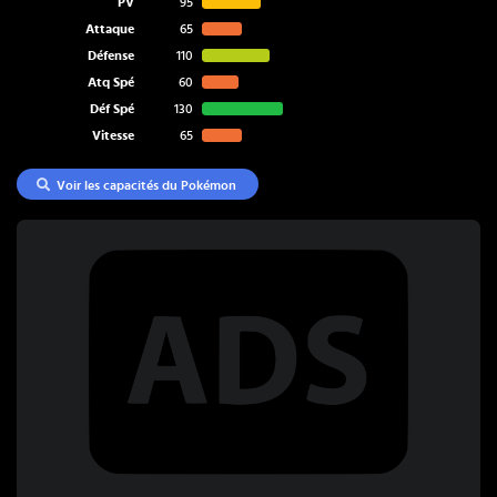
PV
95
Attaque
65
Défense
110
Atq Spé
60
Déf Spé
130
Vitesse
65
Voir les capacités du Pokémon