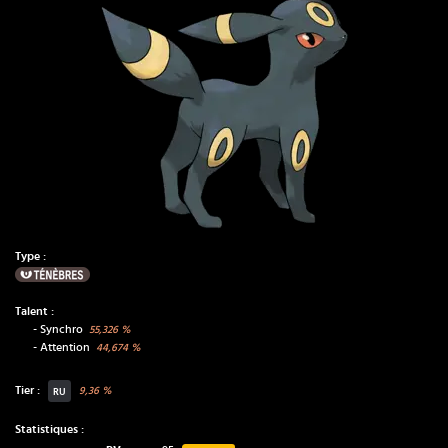
Type :
Ténèbres
Talent :
-
Synchro
55,326
%
-
Attention
44,674
%
Tier :
9,36
%
RU
Statistiques :