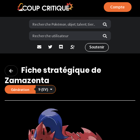
Compte
Coup Critique
adresse email
Twitter
Discord
La Salty Room sur Pokémon Showdo
Soutenir
Fiche stratégique de
Zamazenta
9 (EV)
Génération