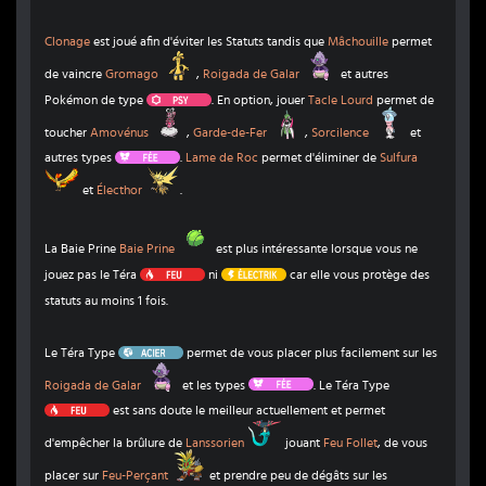
Clonage
est joué afin d'éviter les Statuts tandis que
Mâchouille
permet
Gromago
Roigada de Galar
de vaincre
Gromago
,
Roigada de Galar
et autres
Psy
Pokémon de type
. En option, jouer
Tacle Lourd
permet de
Amovénus
Garde-de-Fer
Sorcilence
toucher
Amovénus
,
Garde-de-Fer
,
Sorcilence
et
Fée
autres types
.
Lame de Roc
permet d'éliminer de
Sulfura
Sulfura
Électhor
et
Électhor
.
Baie Prine
La Baie Prine
Baie Prine
est plus intéressante lorsque vous ne
Feu
Électrik
jouez pas le Téra
ni
car elle vous protège des
statuts au moins 1 fois.
Acier
Le Téra Type
permet de vous placer plus facilement sur les
Roigada de Galar
Fée
Roigada de Galar
et les types
. Le Téra Type
Feu
est sans doute le meilleur actuellement et permet
Lanssorien
d'empêcher la brûlure de
Lanssorien
jouant
Feu Follet
, de vous
Feu-Perçant
placer sur
Feu-Perçant
et prendre peu de dégâts sur les