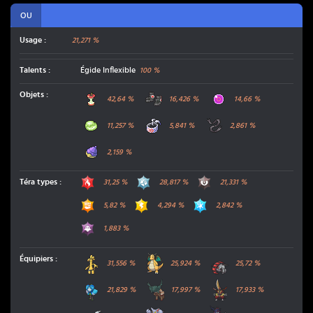
OU
Usage :
21,271 %
Talents
:
Égide Inflexible
100
%
Restes
Grosses Bottes
Orbe Vie
Objets
:
42,64
%
16,426
%
14,66
%
Lumargile
Bandeau Choix
Ceinture Pro
11,257
%
5,841
%
2,861
%
Baie Maron
2,159
%
Feu
Acier
Ténèbres
Téra types
:
31,25
%
28,817
%
21,331
%
Combat
Électrik
Glace
5,82
%
4,294
%
2,842
%
Spectre
1,883
%
Gromago
Dracolosse
Roue-de-Fer
Équipiers
:
31,556
%
25,924
%
25,72
%
Ogerpon du Puits
Dinglu
Scalpereur
21,829
%
17,997
%
17,933
%
Kyurem
Scorvol
Clamiral de Hisui