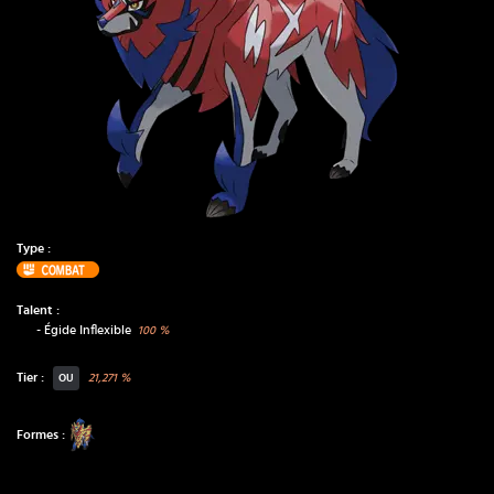
Type :
Combat
Talent :
-
Égide Inflexible
100
%
Tier :
21,271
%
OU
Formes :