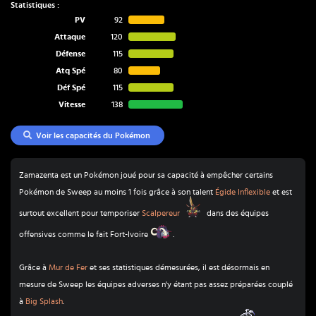
Statistiques :
PV
92
Attaque
120
Défense
115
Atq Spé
80
Déf Spé
115
Vitesse
138
Voir les capacités du Pokémon
Zamazenta est un Pokémon joué pour sa capacité à empêcher certains
Pokémon de Sweep au moins 1 fois grâce à son talent
Égide Inflexible
et est
Scalpereur
surtout excellent pour temporiser
Scalpereur
dans des équipes
Fort-Ivoire
offensives comme le fait Fort-Ivoire
.
Grâce à
Mur de Fer
et ses statistiques démesurées, il est désormais en
mesure de Sweep les équipes adverses n'y étant pas assez préparées couplé
à
Big Splash
.