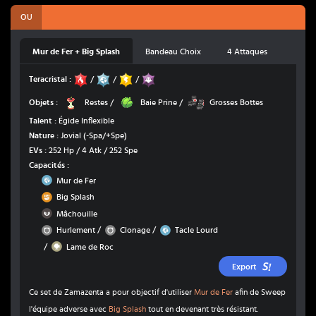
OU
Mur de Fer + Big Splash
Bandeau Choix
4 Attaques
Feu
Acier
Électrik
Spectre
Teracristal :
/
/
/
Restes
Baie Prine
Grosses Bottes
Objets :
Restes
/
Baie Prine
/
Grosses Bottes
Talent :
Égide Inflexible
Nature :
Jovial
(-Spa/+Spe)
EVs :
252 Hp / 4 Atk / 252 Spe
Capacités :
Acier
Mur de Fer
Combat
Big Splash
Ténèbres
Mâchouille
Normal
Normal
Acier
/
/
Hurlement
Clonage
Tacle Lourd
Roche
/
Lame de Roc
Export
Ce set de Zamazenta a pour objectif d'utiliser
Mur de Fer
afin de Sweep
l'équipe adverse avec
Big Splash
tout en devenant très résistant.