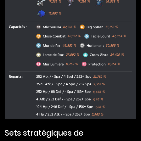
17,269
%
17,236
%
16,568
%
Floréclat
15,892
%
Ténèbres
Combat
Capacités
:
Mâchouille
Big Splash
82,716
%
51,757
%
Combat
Acier
Close Combat
Tacle Lourd
48,152
%
47,864
%
Acier
Normal
Mur de Fer
Hurlement
46,852
%
30,585
%
Roche
Glace
Lame de Roc
Crocs Givre
27,892
%
24,429
%
Psy
Psy
Mur Lumière
Protection
11,267
%
11,254
%
Reparts
:
252 Atk / - Spa / 4 Spd / 252+ Spe
21,782
%
252+ Atk / - Spa / 4 Spd / 252 Spe
9,552
%
252 Hp / 88 Def / - Spa / 168+ Spe
8,466
%
4 Atk / 252 Def / - Spa / 252+ Spe
4,46
%
104 Hp / 248 Def / - Spa / 156+ Spe
3,86
%
4 Hp / 252 Atk / - Spa / 252+ Spe
2,963
%
Sets stratégiques de