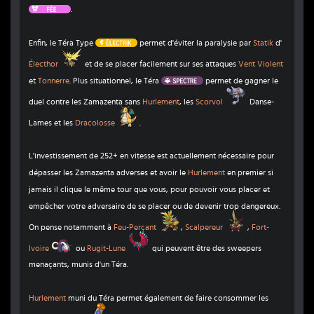
Fée
.
Électrik
Enfin, le Téra Type
permet d'éviter la paralysie par
Statik
d'
Électhor
Électhor
et de se placer facilement sur ses attaques
Vent Violent
Spectre
et
Tonnerre
. Plus situationnel, le Téra
permet de gagner le
Scorvol
duel contre les Zamazenta sans
Hurlement
, les
Scorvol
Danse-
Dracolosse
Lames et les
Dracolosse
.
L'investissement de 252+ en vitesse est actuellement nécessaire pour
dépasser les Zamazenta adverses et avoir le
Hurlement
en premier si
jamais il clique le même tour que vous, pour pouvoir vous placer et
empêcher votre adversaire de se placer ou de devenir trop dangereux.
Feu-Perçant
Scalpereur
On pense notamment à
Feu-Perçant
,
Scalpereur
,
Fort-
Fort-Ivoire
Rugit-Lune
Ivoire
ou
Rugit-Lune
qui peuvent être des sweepers
menaçants, munis d'un Téra.
Hurlement
muni du Téra permet également de faire consommer les