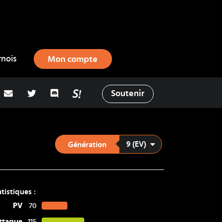
rnois
Mon compte
adresse email
Twitter
Discord
La Salty Room sur Pokémon Showd
Soutenir
9 (EV)
Génération
atistiques :
PV
70
ttaque
115