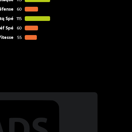
éfense
60
tq Spé
115
éf Spé
60
Vitesse
55