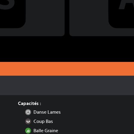
Capacités :
Normal
Danse Lames
Ténèbres
Coup Bas
Plante
Balle Graine