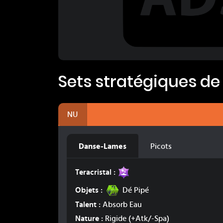
Sets stratégiques de
NU
Danse-Lames
Picots
Poison
Teracristal :
Dé Pipé
Objets :
Dé Pipé
Talent :
Absorb Eau
Nature :
Rigide
(+Atk/-Spa)