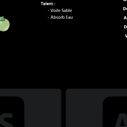
Talent :
D
-
Voile Sable
-
Absorb Eau
A
D