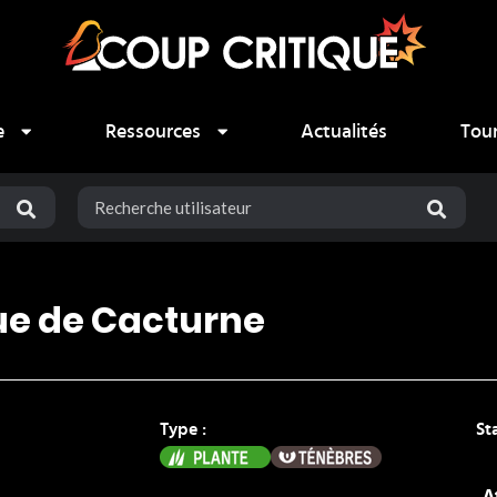
e
Ressources
Actualités
Tou
ue de Cacturne
Type :
St
Plante
Ténèbres
A