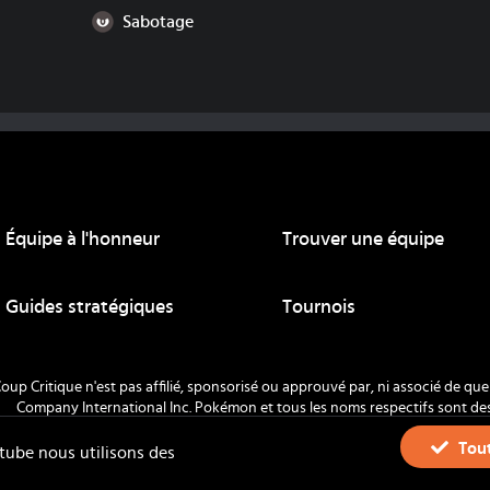
Ténèbres
Sabotage
Équipe à l'honneur
Trouver une équipe
ue
Guides stratégiques
Tournois
oup Critique n'est pas affilié, sponsorisé ou approuvé par, ni associé de 
Company International Inc. Pokémon et tous les noms respectifs sont d
Nintendo 1996-
2026
.
Tout
tube nous utilisons des
Mentions légales
-
CGU
- Tous droits réserv