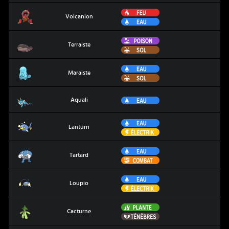
Feu
Volcanion
Volcanion
Eau
Poison
Terraiste
Terraiste
Sol
Eau
Maraiste
Maraiste
Sol
Aquali
Eau
Aquali
Eau
Lanturn
Lanturn
Électrik
Eau
Tartard
Tartard
Combat
Eau
Loupio
Loupio
Électrik
Plante
Cacturne
Cacturne
Ténèbres