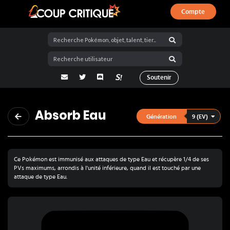
Compte
Coup Critique
adresse email
Twitter
Discord
La Salty Room sur Pokémon Showdo
Soutenir
Absorb Eau
9 (EV)
Génération
Ce Pokémon est immunisé aux attaques de type Eau et récupère 1/4 de ses
PVs maximums, arrondis à l'unité inférieure, quand il est touché par une
attaque de type Eau.