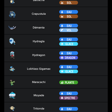
Batracné
Sol
Eau
Crapustule
Crapustule
Sol
Eau
Démanta
Démanta
Vol
Eau
Hydragla
Hydragla
Glace
Eau
Hydragon
Hydragon
Dragon
Eau
Lokhlass Gigamax
Lokhlass Gigamax
Glace
Maracachi
Plante
Maracachi
Eau
Moyade
Moyade
Spectre
Tritonde
Eau
Tritonde