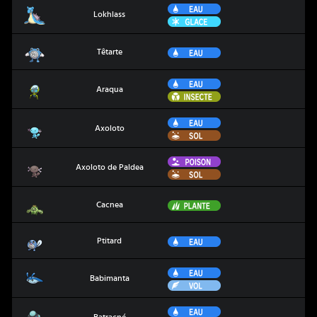
Eau
Lokhlass
Lokhlass
Glace
Têtarte
Eau
Têtarte
Eau
Araqua
Araqua
Insecte
Eau
Axoloto
Axoloto
Sol
Poison
Axoloto de Paldea
Axoloto de Paldea
Sol
Cacnea
Plante
Cacnea
Ptitard
Eau
Ptitard
Eau
Babimanta
Babimanta
Vol
Eau
Batracné