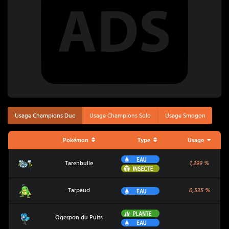
Usage Champions Duo
Usage Champions Solo
Usage Smogon
Pokémon
Type
Usage
Eau
Tarenbulle
Tarenbulle
1,399
%
Insecte
Tarpaud
Eau
Tarpaud
0,535
%
Plante
Ogerpon du Puits
Ogerpon du Puits
Eau