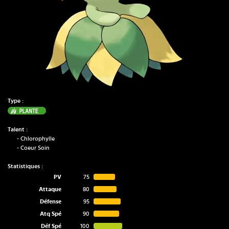
Type :
Plante
Talent :
-
Chlorophylle
-
Coeur Soin
Statistiques :
PV
75
Attaque
80
Défense
95
Atq Spé
90
Déf Spé
100