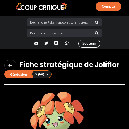
Compte
Coup Critique
adresse email
Twitter
Discord
La Salty Room sur Pokémon Showdo
Soutenir
Fiche stratégique de Joliflor
9 (EV)
Génération