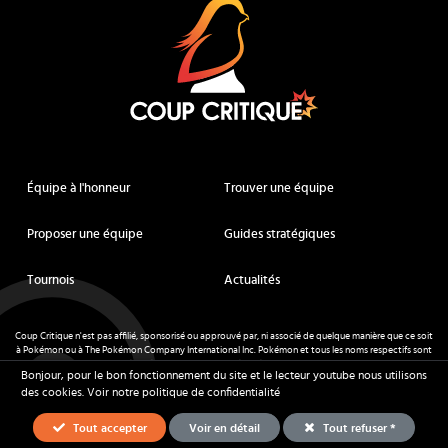
Équipe à l'honneur
Trouver une équipe
Proposer une équipe
Guides stratégiques
Tournois
Actualités
Coup Critique n'est pas affilié, sponsorisé ou approuvé par, ni associé de quelque manière que ce soit
à Pokémon ou à The Pokémon Company International Inc. Pokémon et tous les noms respectifs sont
des marques déposées et des marques déposées. © de Nintendo 1996-
2026
.
Bonjour, pour le bon fonctionnement du site et le lecteur youtube nous utilisons
Mentions légales
-
CGU
- Tous droits réservés - Coup Critique
2026
des cookies.
Voir notre politique de confidentialité
Tout accepter
Voir en détail
Tout refuser *