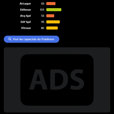
Attaque
65
Défense
105
Atq Spé
55
Déf Spé
95
Vitesse
80
Voir les capacités du Pokémon