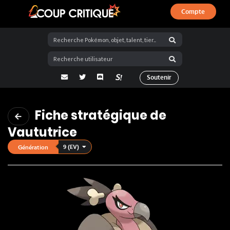
Compte
Coup Critique
adresse email
Twitter
Discord
La Salty Room sur Pokémon Showdo
Soutenir
Fiche stratégique de
Vaututrice
9 (EV)
Génération