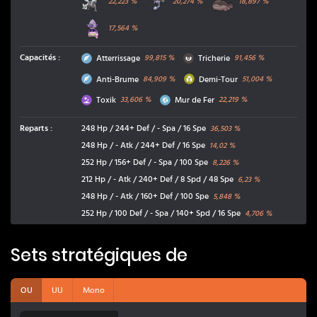
22,223
%
20,274
%
18,897
%
Roigada de Galar
17,564
%
Vol
Ténèbres
Capacités
:
Atterrissage
Tricherie
99,815
%
91,456
%
Vol
Insecte
Anti-Brume
Demi-Tour
84,909
%
51,004
%
Poison
Acier
Toxik
Mur de Fer
33,606
%
22,219
%
Reparts
:
248 Hp / 244+ Def / - Spa / 16 Spe
36,503
%
248 Hp / - Atk / 244+ Def / 16 Spe
14,02
%
252 Hp / 156+ Def / - Spa / 100 Spe
8,226
%
212 Hp / - Atk / 240+ Def / 8 Spd / 48 Spe
6,23
%
248 Hp / - Atk / 160+ Def / 100 Spe
5,848
%
252 Hp / 100 Def / - Spa / 140+ Spd / 16 Spe
4,706
%
Sets stratégiques de
OU
UU
Mono