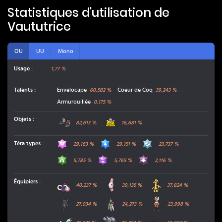
Statistiques d'utilisation de
Vaututrice
OU
UU
Mono
Usage :
1,77 %
Talents
:
Envelocape
Coeur de Coq
60,582
%
39,243
%
Armurouillée
0,175
%
Grosses Bottes
Casque Brut
Objets
:
82,613
%
16,681
%
Fée
Eau
Acier
Téra types
:
29,163
%
29,151
%
23,737
%
Plante
Poison
Spectre
5,785
%
5,765
%
2,116
%
Fort-Ivoire
Mamanbo
Gromago
Équipiers
:
40,237
%
39,135
%
37,824
%
Gambex
Garde-de-Fer
Pyrobut
27,034
%
24,273
%
23,998
%
Kyurem
Scorvol
Terraiste