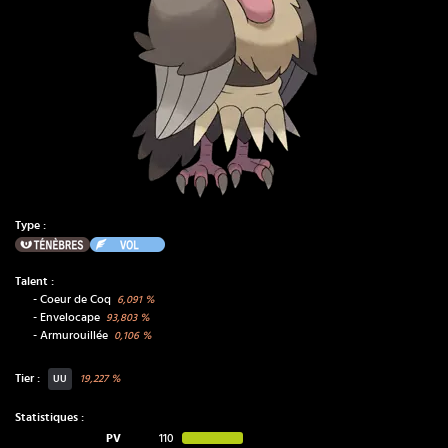
Type :
Ténèbres
Vol
Talent :
-
Coeur de Coq
6,091
%
-
Envelocape
93,803
%
-
Armurouillée
0,106
%
Tier :
19,227
%
UU
Statistiques :
PV
110