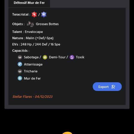
Défensif Mur de Fer
Feu
Dragon
Teracristal :
/
Grosses Bottes
Objets :
Grosses Bottes
Talent :
Envelocape
Nature :
Malin
(+Def/-Spa)
EVs :
248 Hp / 244 Def / 16 Spe
Capacités :
Ténèbres
Insecte
Poison
/
/
Sabotage
Demi-Tour
Toxik
Vol
Atterrissage
Ténèbres
Tricherie
Acier
Mur de Fer
Export
Stellar Flares -
04/12/2023
Coup Critique