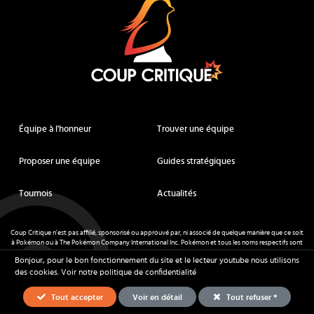
Équipe à l'honneur
Trouver une équipe
Proposer une équipe
Guides stratégiques
Tournois
Actualités
Coup Critique n'est pas affilié, sponsorisé ou approuvé par, ni associé de quelque manière que ce soit
à Pokémon ou à The Pokémon Company International Inc. Pokémon et tous les noms respectifs sont
des marques déposées et des marques déposées. © de Nintendo 1996-
2026
.
Bonjour, pour le bon fonctionnement du site et le lecteur youtube nous utilisons
Mentions légales
-
CGU
- Tous droits réservés - Coup Critique
2026
des cookies.
Voir notre politique de confidentialité
Tout accepter
Voir en détail
Tout refuser *