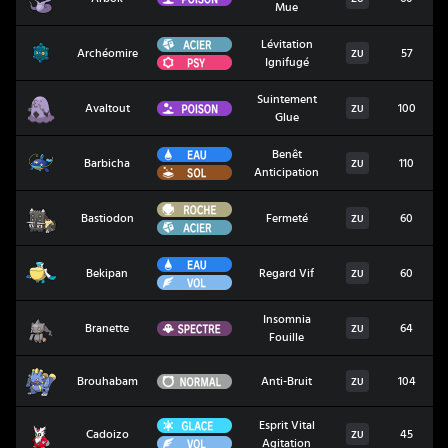
Mue
Acier
Lévitation
Archéomire
Archéomire
57
ZU
Psy
Ignifugé
Suintement
Avaltout
Poison
Avaltout
100
ZU
Glue
Eau
Benêt
Barbicha
Barbicha
110
ZU
Sol
Anticipation
Roche
Bastiodon
Bastiodon
Fermeté
60
ZU
Acier
Eau
Bekipan
Bekipan
Regard Vif
60
ZU
Vol
Insomnia
Branette
Spectre
Branette
64
ZU
Fouille
Brouhabam
Normal
Brouhabam
Anti-Bruit
104
ZU
Glace
Esprit Vital
Cadoizo
Cadoizo
45
ZU
Vol
Agitation