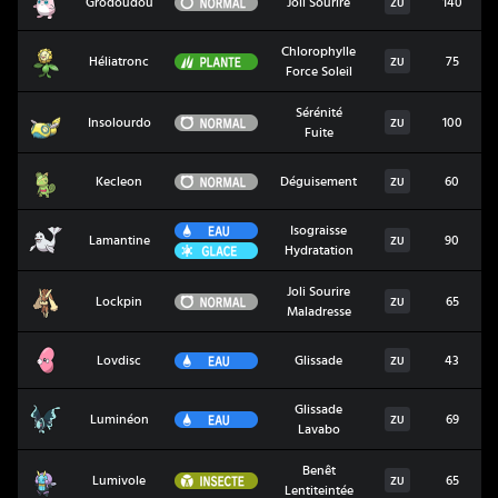
Normal
Grodoudou
Joli Sourire
140
ZU
Chlorophylle
Héliatronc
Plante
Héliatronc
75
ZU
Force Soleil
Sérénité
Insolourdo
Normal
Insolourdo
100
ZU
Fuite
Kecleon
Normal
Kecleon
Déguisement
60
ZU
Eau
Isograisse
Lamantine
Lamantine
90
ZU
Glace
Hydratation
Joli Sourire
Lockpin
Normal
Lockpin
65
ZU
Maladresse
Lovdisc
Eau
Lovdisc
Glissade
43
ZU
Glissade
Luminéon
Eau
Luminéon
69
ZU
Lavabo
Benêt
Lumivole
Insecte
Lumivole
65
ZU
Lentiteintée