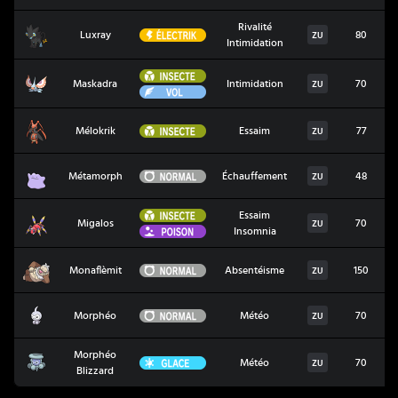
Rivalité
Luxray
Électrik
Luxray
80
ZU
Intimidation
Insecte
Maskadra
Maskadra
Intimidation
70
ZU
Vol
Mélokrik
Insecte
Mélokrik
Essaim
77
ZU
Métamorph
Normal
Métamorph
Échauffement
48
ZU
Insecte
Essaim
Migalos
Migalos
70
ZU
Poison
Insomnia
Monaflèmit
Normal
Monaflèmit
Absentéisme
150
ZU
Morphéo
Normal
Morphéo
Météo
70
ZU
Morphéo
Morphéo Blizzard
Glace
Météo
70
ZU
Blizzard