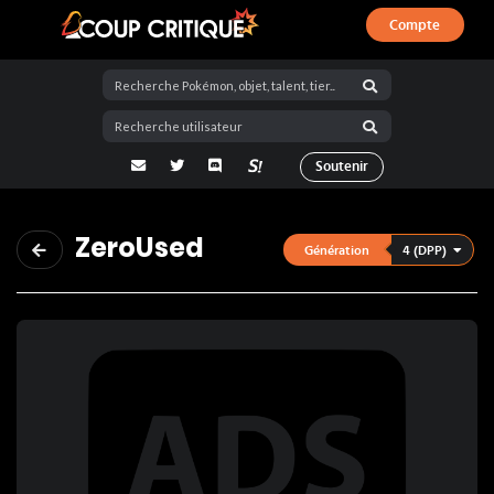
Compte
Coup Critique
adresse email
Twitter
Discord
La Salty Room sur Pokémon Showdo
Soutenir
ZeroUsed
4 (DPP)
Génération