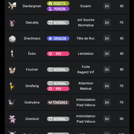
Insecte
Dardargnan
Dardargnan
Essaim
65
ZU
Poison
Joli Sourire
Delcatty
Normal
Delcatty
70
ZU
Normalise
Drackhaus
Dragon
Drackhaus
Tête de Roc
65
ZU
Éoko
Psy
Éoko
Lévitation
65
ZU
Fuite
Fouinar
Normal
Fouinar
85
ZU
Regard Vif
Normal
Attention
Girafarig
Girafarig
70
ZU
Psy
Matinal
Intimidation
Grahyèna
Ténèbres
Grahyèna
70
ZU
Pied Véloce
Intimidation
Granbull
Normal
Granbull
90
ZU
Pied Véloce
Grodoudou