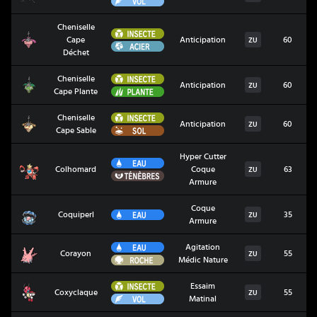
Cheniselle
Insecte
Cheniselle Cape Déchet
Cape
Anticipation
60
ZU
Acier
Déchet
Insecte
Cheniselle
Cheniselle Cape Plante
Anticipation
60
ZU
Plante
Cape Plante
Insecte
Cheniselle
Cheniselle Cape Sable
Anticipation
60
ZU
Sol
Cape Sable
Hyper Cutter
Eau
Colhomard
Colhomard
Coque
63
ZU
Ténèbres
Armure
Coque
Coquiperl
Eau
Coquiperl
35
ZU
Armure
Eau
Agitation
Corayon
Corayon
55
ZU
Roche
Médic Nature
Insecte
Essaim
Coxyclaque
Coxyclaque
55
ZU
Vol
Matinal