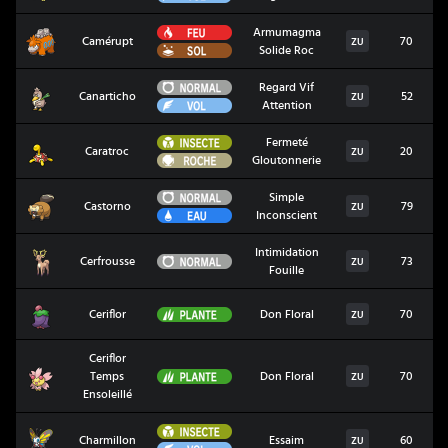
Feu
Armumagma
Camérupt
Camérupt
70
ZU
Sol
Solide Roc
Normal
Regard Vif
Canarticho
Canarticho
52
ZU
Vol
Attention
Insecte
Fermeté
Caratroc
Caratroc
20
ZU
Roche
Gloutonnerie
Normal
Simple
Castorno
Castorno
79
ZU
Eau
Inconscient
Intimidation
Cerfrousse
Normal
Cerfrousse
73
ZU
Fouille
Ceriflor
Plante
Ceriflor
Don Floral
70
ZU
Ceriflor
Ceriflor Temps Ensoleillé
Plante
Temps
Don Floral
70
ZU
Ensoleillé
Insecte
Charmillon
Charmillon
Essaim
60
ZU
Vol