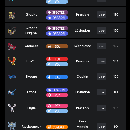
Vol
Spectre
Giratina
Giratina
Pression
150
1
Uber
Dragon
Spectre
Giratina
Giratina Originel
Lévitation
150
1
Uber
Dragon
Originel
Groudon
Sol
Groudon
Sécheresse
100
1
Uber
Feu
Ho-Oh
Ho-Oh
Pression
106
1
Uber
Vol
Kyogre
Eau
Kyogre
Crachin
100
1
Uber
Dragon
Latios
Latios
Lévitation
80
Uber
Psy
Psy
Lugia
Lugia
Pression
106
Uber
Vol
Cran
Mackogneur
Combat
Mackogneur
Annule
90
1
Uber