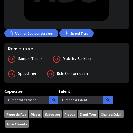
Voir les équipes du tiers
Speed Tiers
Ressources :
Sample Teams
Viability Ranking
Speed Tier
Role Compendium
Capacités
Talent
Piège de Roc
Picots
Sabotage
Provoc
Demi-Tour
Change Éclair
Toile Gluante