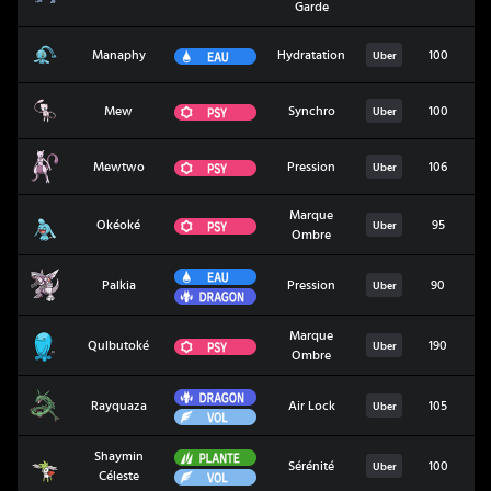
Garde
Manaphy
Eau
Manaphy
Hydratation
100
1
Uber
Mew
Psy
Mew
Synchro
100
1
Uber
Mewtwo
Psy
Mewtwo
Pression
106
1
Uber
Marque
Okéoké
Psy
Okéoké
95
Uber
Ombre
Eau
Palkia
Palkia
Pression
90
1
Uber
Dragon
Marque
Qulbutoké
Psy
Qulbutoké
190
Uber
Ombre
Dragon
Rayquaza
Rayquaza
Air Lock
105
1
Uber
Vol
Plante
Shaymin
Shaymin Céleste
Sérénité
100
1
Uber
Vol
Céleste