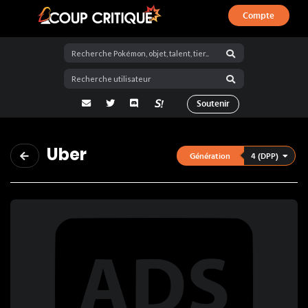
Compte
Coup Critique
adresse email
Twitter
Discord
La Salty Room sur Pokémon Showdo
Soutenir
Uber
4 (DPP)
Génération