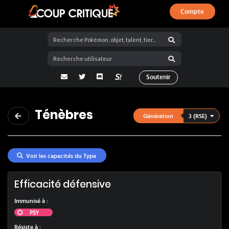
Compte
Coup Critique
adresse email
Twitter
Discord
La Salty Room sur Pokémon Showdo
Soutenir
Ténèbres
3 (RSE)
Génération
Voir les capacités du Type
Efficacité défensive
Immunisé à
:
Psy
Résiste à
: