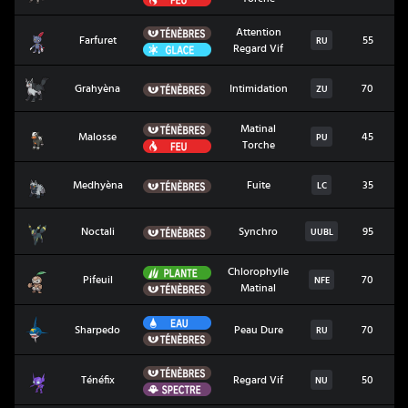
Ténèbres
Attention
Farfuret
Farfuret
55
RU
Glace
Regard Vif
Grahyèna
Ténèbres
Grahyèna
Intimidation
70
ZU
Ténèbres
Matinal
Malosse
Malosse
45
PU
Feu
Torche
Medhyèna
Ténèbres
Medhyèna
Fuite
35
LC
Noctali
Ténèbres
Noctali
Synchro
95
UUBL
Plante
Chlorophylle
Pifeuil
Pifeuil
70
NFE
Ténèbres
Matinal
Eau
Sharpedo
Sharpedo
Peau Dure
70
RU
Ténèbres
Ténèbres
Ténéfix
Ténéfix
Regard Vif
50
NU
Spectre