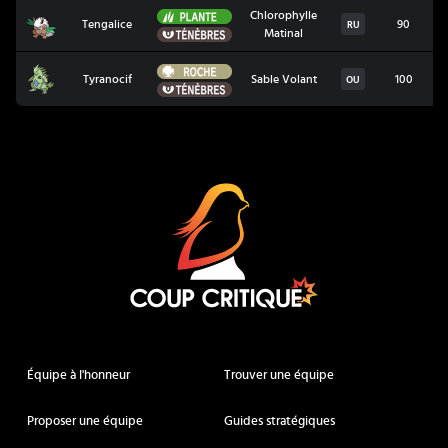
Plante
Chlorophylle
Tengalice
Tengalice
90
RU
Ténèbres
Matinal
Roche
Tyranocif
Tyranocif
Sable Volant
100
OU
Ténèbres
Coup Critique
Équipe à l'honneur
Trouver une équipe
Proposer une équipe
Guides stratégiques