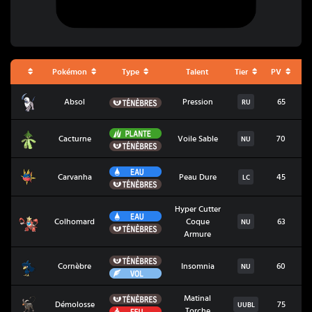
Pokémon
Type
Talent
Tier
PV
A
Absol
Ténèbres
Absol
Pression
65
RU
Plante
Cacturne
Cacturne
Voile Sable
70
NU
Ténèbres
Eau
Carvanha
Carvanha
Peau Dure
45
LC
Ténèbres
Hyper Cutter
Eau
Colhomard
Colhomard
Coque
63
NU
Ténèbres
Armure
Ténèbres
Cornèbre
Cornèbre
Insomnia
60
NU
Vol
Ténèbres
Matinal
Démolosse
Démolosse
75
UUBL
Feu
Torche