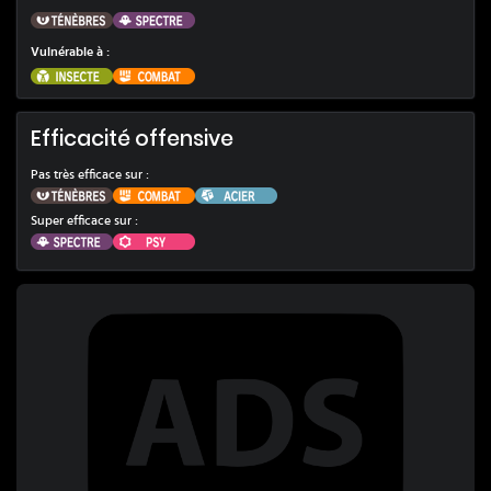
Ténèbres
Spectre
Vulnérable à
:
Insecte
Combat
Efficacité offensive
Pas très efficace sur :
Ténèbres
Combat
Acier
Super efficace sur :
Spectre
Psy