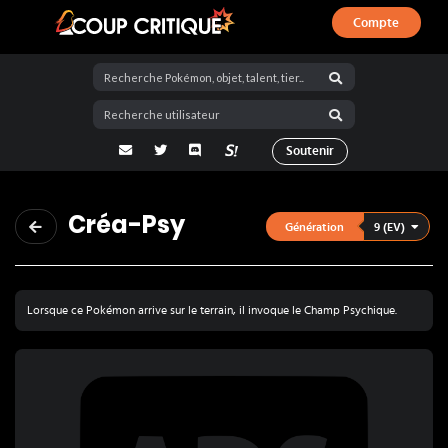
Compte
Coup Critique
adresse email
Twitter
Discord
La Salty Room sur Pokémon Showdo
Soutenir
Créa-Psy
9 (EV)
Génération
Lorsque ce Pokémon arrive sur le terrain, il invoque le Champ Psychique.