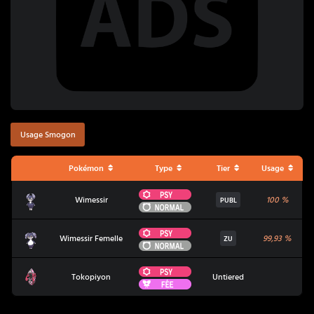
Usage Smogon
Pokémon
Type
Tier
Usage
Psy
Wimessir
Wimessir
100
%
PUBL
Normal
Psy
Wimessir Femelle
Wimessir Femelle
99,93
%
ZU
Normal
Psy
Tokopiyon
Tokopiyon
Untiered
Fée