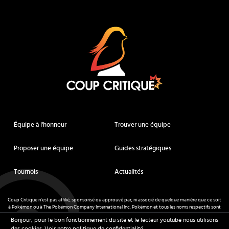
Coup Critique
Équipe à l'honneur
Trouver une équipe
Proposer une équipe
Guides stratégiques
Tournois
Actualités
Coup Critique n'est pas affilié, sponsorisé ou approuvé par, ni associé de quelque manière que ce soit
à Pokémon ou à The Pokémon Company International Inc. Pokémon et tous les noms respectifs sont
des marques déposées et des marques déposées. © de Nintendo 1996-
2026
.
Bonjour, pour le bon fonctionnement du site et le lecteur youtube nous utilisons
Mentions légales
-
CGU
- Tous droits réservés - Coup Critique
2026
des cookies.
Voir notre politique de confidentialité