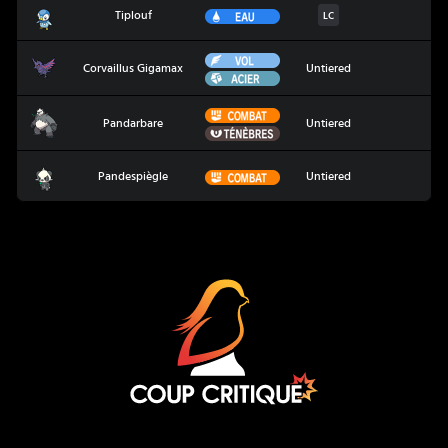
Tiplouf
Eau
Tiplouf
LC
Vol
Corvaillus Gigamax
Corvaillus Gigamax
Untiered
Acier
Combat
Pandarbare
Pandarbare
Untiered
Ténèbres
Pandespiègle
Combat
Pandespiègle
Untiered
Coup Critique