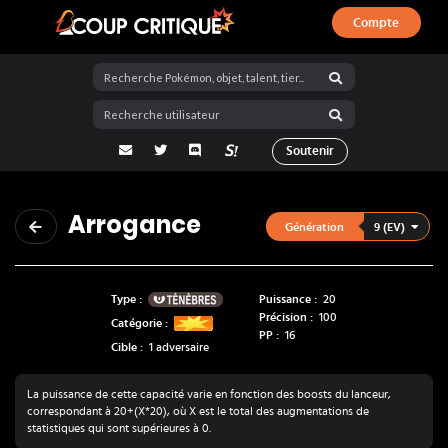
Compte
Coup Critique
adresse email
Twitter
Discord
La Salty Room sur Pokémon Showdo
Soutenir
Arrogance
9 (EV)
Génération
Ténèbres
Type :
Puissance :
20
Précision :
100
Catégorie :
PP :
16
Cible :
1 adversaire
La puissance de cette capacité varie en fonction des boosts du lanceur,
correspondant à 20+(X*20), où X est le total des augmentations de
statistiques qui sont supérieures à 0.