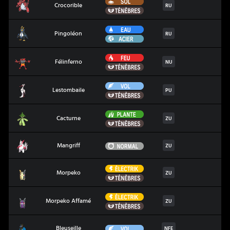
Sol
Crocorible
Crocorible
RU
Ténèbres
Eau
Pingoléon
Pingoléon
RU
Acier
Feu
Félinferno
Félinferno
NU
Ténèbres
Vol
Lestombaile
Lestombaile
PU
Ténèbres
Plante
Cacturne
Cacturne
ZU
Ténèbres
Mangriff
Normal
Mangriff
ZU
Électrik
Morpeko
Morpeko
ZU
Ténèbres
Électrik
Morpeko Affamé
Morpeko Affamé
ZU
Ténèbres
Bleuseille
Vol
Bleuseille
NFE