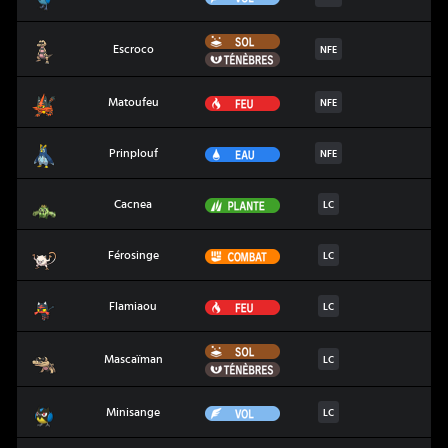
Sol
Escroco
Escroco
NFE
Ténèbres
Matoufeu
Feu
Matoufeu
NFE
Prinplouf
Eau
Prinplouf
NFE
Cacnea
Plante
Cacnea
LC
Férosinge
Combat
Férosinge
LC
Flamiaou
Feu
Flamiaou
LC
Sol
Mascaïman
Mascaïman
LC
Ténèbres
Minisange
Vol
Minisange
LC