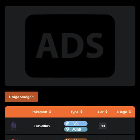
Usage Smogon
Pokémon
Type
Tier
Usage
Vol
Corvaillus
Corvaillus
OU
Acier