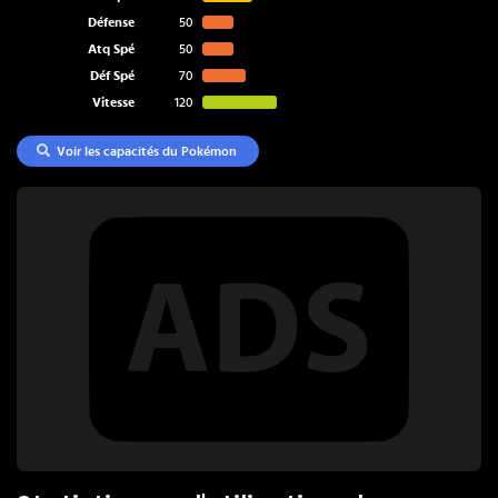
Défense
50
Atq Spé
50
Déf Spé
70
Vitesse
120
Voir les capacités du Pokémon