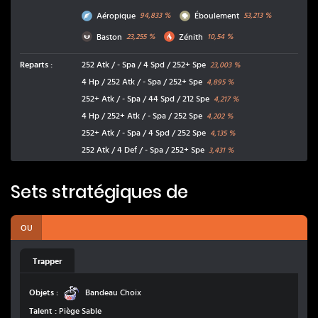
Vol
Roche
Aéropique
Éboulement
94,833
%
53,213
%
Ténèbres
Feu
Baston
Zénith
23,255
%
10,54
%
Reparts
:
252 Atk / - Spa / 4 Spd / 252+ Spe
23,003
%
4 Hp / 252 Atk / - Spa / 252+ Spe
4,895
%
252+ Atk / - Spa / 44 Spd / 212 Spe
4,217
%
4 Hp / 252+ Atk / - Spa / 252 Spe
4,202
%
252+ Atk / - Spa / 4 Spd / 252 Spe
4,135
%
252 Atk / 4 Def / - Spa / 252+ Spe
3,431
%
Sets stratégiques de
OU
Trapper
Bandeau Choix
Objets :
Bandeau Choix
Talent :
Piège Sable