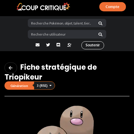
Compte
Coup Critique
adresse email
Twitter
Discord
La Salty Room sur Pokémon Showdo
Soutenir
Fiche stratégique de
Triopikeur
3 (RSE)
Génération