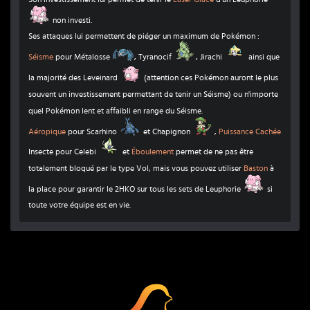
Leuphorie
non investi.
Ses attaques lui permettent de piéger un maximum de Pokémon :
Métalosse
Tyranocif
Jirachi
Séisme
pour Métalosse
, Tyranocif
, Jirachi
ainsi que
Leveinard
la majorité des Leveinard
(attention ces Pokémon auront le plus
souvent un investissement permettant de tenir un Séisme) ou n'importe
quel Pokémon lent et affaibli en range du Séisme.
Scarhino
Chapignon
Aéropique
pour Scarhino
et Chapignon
,
Puissance Cachée
Celebi
Insecte pour Celebi
et
Éboulement
permet de ne pas être
totalement bloqué par le type Vol, mais vous pouvez utiliser
Baston
à
Leuphorie
la place pour garantir le 2HKO sur tous les sets de Leuphorie
si
toute votre équipe est en vie.
Coup Critique