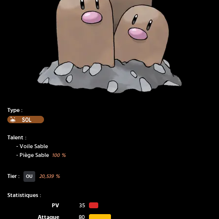
Type :
Sol
Talent :
-
Voile Sable
-
Piège Sable
100
%
Tier :
20,539
%
OU
Statistiques :
PV
35
Attaque
80