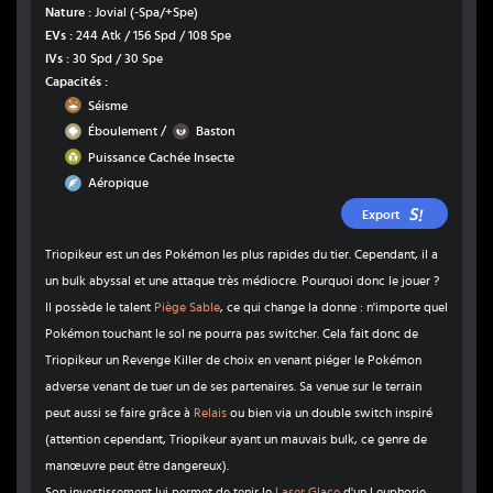
Nature :
Jovial
(-Spa/+Spe)
EVs :
244 Atk / 156 Spd / 108 Spe
IVs :
30 Spd / 30 Spe
Capacités :
Sol
Séisme
Roche
Ténèbres
/
Éboulement
Baston
Insecte
Puissance Cachée Insecte
Vol
Aéropique
Export
Triopikeur est un des Pokémon les plus rapides du tier. Cependant, il a
un bulk abyssal et une attaque très médiocre. Pourquoi donc le jouer ?
Il possède le talent
Piège Sable
, ce qui change la donne : n'importe quel
Pokémon touchant le sol ne pourra pas switcher. Cela fait donc de
Triopikeur un Revenge Killer de choix en venant piéger le Pokémon
adverse venant de tuer un de ses partenaires. Sa venue sur le terrain
peut aussi se faire grâce à
Relais
ou bien via un double switch inspiré
(attention cependant, Triopikeur ayant un mauvais bulk, ce genre de
manœuvre peut être dangereux).
Son investissement lui permet de tenir le
Laser Glace
d'un Leuphorie