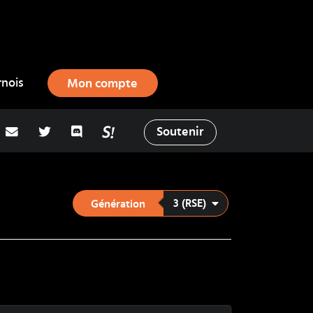
rnois
Mon compte
adresse email
Twitter
Discord
La Salty Room sur Pokémon Showd
Soutenir
3 (RSE)
Génération