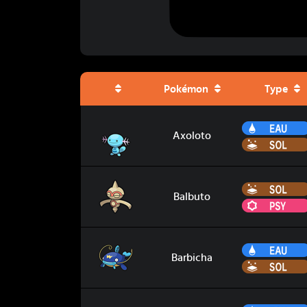
Pokémon
Type
Axoloto
Axoloto
Balbuto
Balbuto
Barbicha
Barbicha
Barloche