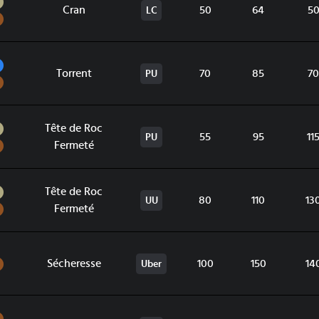
Roche
Cran
50
64
5
LC
Sol
Eau
Torrent
70
85
70
PU
Sol
Roche
Tête de Roc
55
95
11
PU
Sol
Fermeté
Roche
Tête de Roc
80
110
13
UU
Sol
Fermeté
Sol
Sécheresse
100
150
14
Uber
Sol