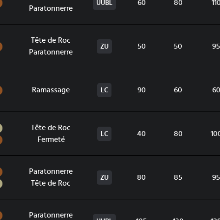
Sol
60
80
11
UUBL
Paratonnerre
Tête de Roc
Sol
50
50
95
ZU
Paratonnerre
Sol
Ramassage
90
60
6
LC
Roche
Tête de Roc
40
80
10
LC
Sol
Fermeté
Sol
Paratonnerre
80
85
95
ZU
Roche
Tête de Roc
Sol
Paratonnerre