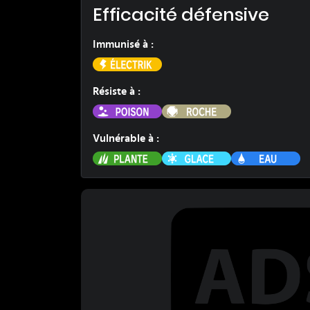
Efficacité défensive
Immunisé à
:
Électrik
Résiste à
:
Poison
Roche
Vulnérable à
:
Plante
Glace
E