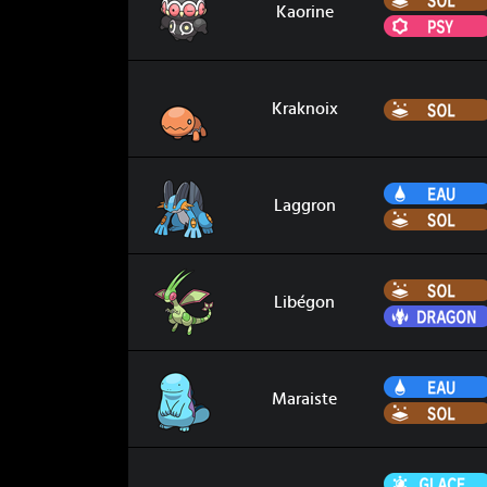
Kaorine
Kraknoix
Kraknoix
Laggron
Laggron
Libégon
Libégon
Maraiste
Maraiste
Marcacrin