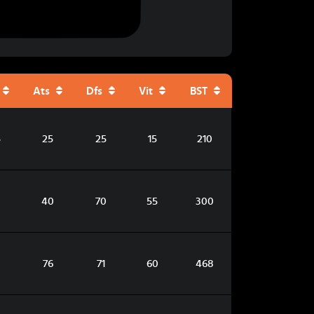
Ats
Dfs
Vit
BST
5
25
25
15
210
40
70
55
300
76
71
60
468