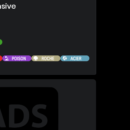
nsive
Plante
Feu
Poison
Roche
Acier