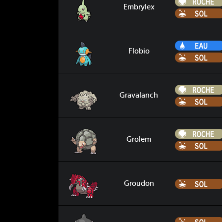
Embrylex
Flobio
Flobio
Gravalanch
Gravalanch
Grolem
Grolem
Groudon
Groudon
Kaorine