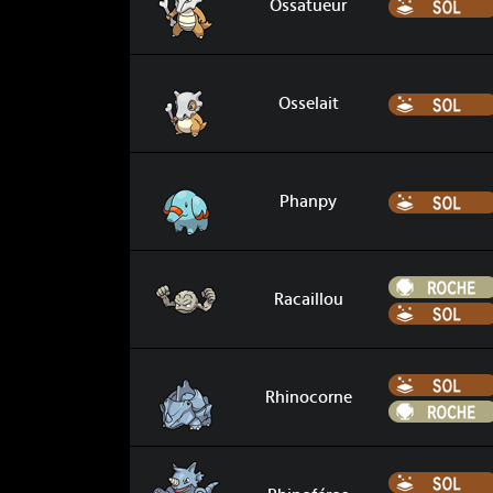
Ossatueur
Osselait
Osselait
Phanpy
Phanpy
Racaillou
Racaillou
Rhinocorne
Rhinocorne
Rhinoféros