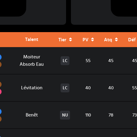
Talent
Tier
PV
Atq
Déf
Eau
Moiteur
55
45
4
LC
Sol
Absorb Eau
Sol
Lévitation
40
40
55
LC
Psy
Eau
Benêt
110
78
73
NU
Sol