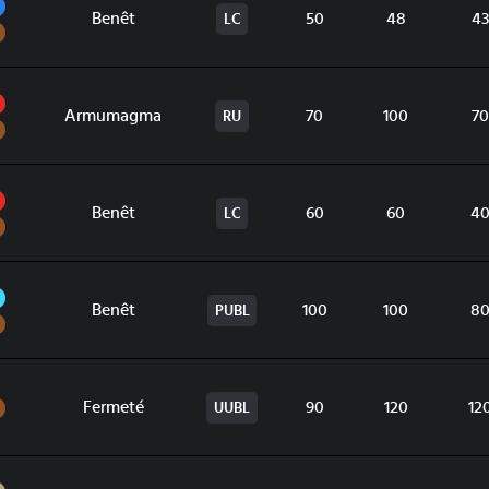
Eau
Benêt
50
48
4
LC
Sol
Feu
Armumagma
70
100
70
RU
Sol
Feu
Benêt
60
60
4
LC
Sol
Glace
Benêt
100
100
8
PUBL
Sol
Sol
Fermeté
90
120
12
UUBL