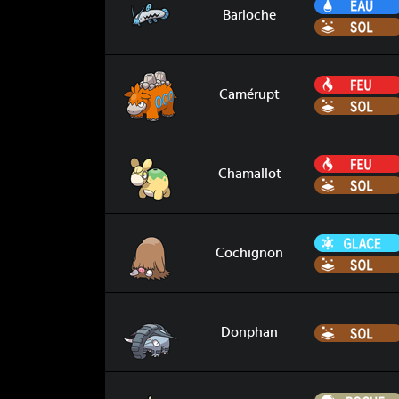
Barloche
Camérupt
Camérupt
Chamallot
Chamallot
Cochignon
Cochignon
Donphan
Donphan
Embrylex