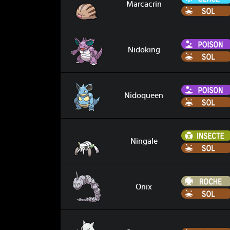
Marcacrin
Nidoking
Nidoking
Nidoqueen
Nidoqueen
Ningale
Ningale
Onix
Onix
Ossatueur