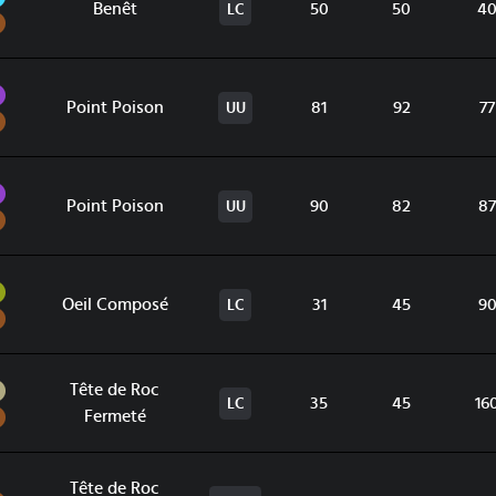
Benêt
50
50
4
LC
Sol
Poison
Point Poison
81
92
77
UU
Sol
Poison
Point Poison
90
82
87
UU
Sol
Insecte
Oeil Composé
31
45
9
LC
Sol
Roche
Tête de Roc
35
45
16
LC
Sol
Fermeté
Tête de Roc