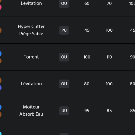
Lévitation
60
70
10
OU
Psy
Hyper Cutter
Sol
45
100
4
PU
Piège Sable
Eau
Torrent
100
110
9
OU
Sol
Sol
Lévitation
80
100
8
OU
Dragon
Eau
Moiteur
95
85
8
UU
Sol
Absorb Eau
Glace