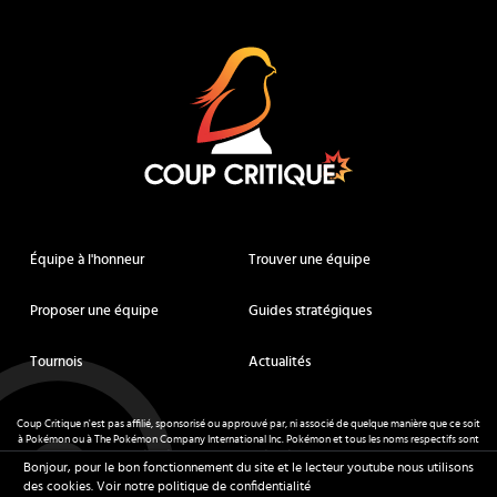
Coup Critique
Équipe à l'honneur
Trouver une équipe
Proposer une équipe
Guides stratégiques
Tournois
Actualités
Coup Critique n'est pas affilié, sponsorisé ou approuvé par, ni associé de quelque manière que ce soit
à Pokémon ou à The Pokémon Company International Inc. Pokémon et tous les noms respectifs sont
des marques déposées et des marques déposées. © de Nintendo 1996-
2026
.
Bonjour, pour le bon fonctionnement du site et le lecteur youtube nous utilisons
Mentions légales
-
CGU
- Tous droits réservés - Coup Critique
2026
des cookies.
Voir notre politique de confidentialité