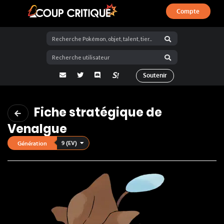
Compte
Coup Critique
adresse email
Twitter
Discord
La Salty Room sur Pokémon Showdo
Soutenir
Fiche stratégique de
Venalgue
9 (EV)
Génération