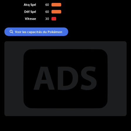
Atq Spé
60
Déf Spé
60
Vitesse
30
Voir les capacités du Pokémon