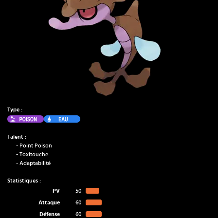
Type :
Poison
Eau
Talent :
-
Point Poison
-
Toxitouche
-
Adaptabilité
Statistiques :
PV
50
Attaque
60
Défense
60