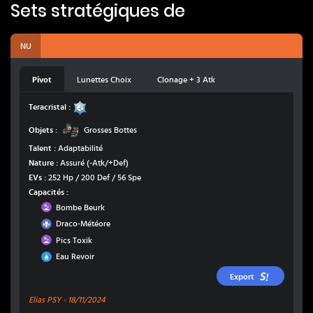
Sets stratégiques de
NU
Pivot
Lunettes Choix
Clonage + 3 Atk
Acier
Teracristal :
Grosses Bottes
Objets :
Grosses Bottes
Talent :
Adaptabilité
Nature :
Assuré
(-Atk/+Def)
EVs :
252 Hp / 200 Def / 56 Spe
Capacités :
Poison
Bombe Beurk
Dragon
Draco-Météore
Poison
Pics Toxik
Eau
Eau Revoir
Export
Elias PSY -
18/11/2024