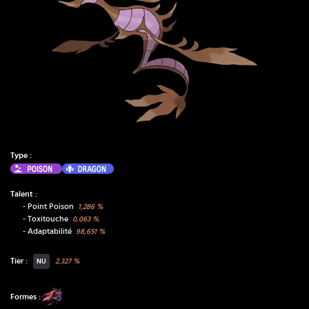
Type :
Poison
Dragon
Talent :
-
Point Poison
1,286
%
-
Toxitouche
0,063
%
-
Adaptabilité
98,651
%
Tier :
2,327
%
NU
Formes :