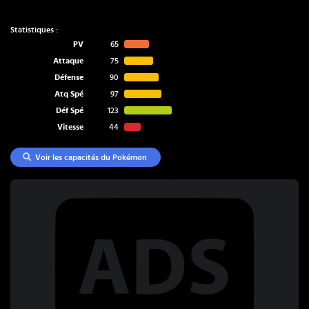
Statistiques :
PV
65
Attaque
75
Défense
90
Atq Spé
97
Déf Spé
123
Vitesse
44
Voir les capacités du Pokémon