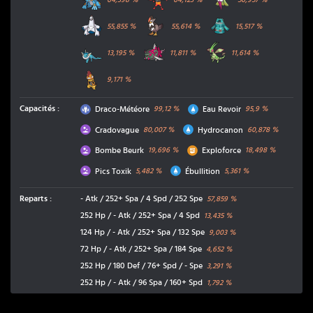
Duralugon
Étouraptor
Archéodong
55,855
%
55,614
%
15,517
%
Aquali
Paragruel Mâle
Libégon
13,195
%
11,811
%
11,614
%
Baggaïd
9,171
%
Dragon
Eau
Capacités
:
Draco-Météore
Eau Revoir
99,12
%
95,9
%
Poison
Eau
Cradovague
Hydrocanon
80,007
%
60,878
%
Poison
Combat
Bombe Beurk
Exploforce
19,696
%
18,498
%
Poison
Eau
Pics Toxik
Ébullition
5,482
%
5,361
%
Reparts
:
- Atk / 252+ Spa / 4 Spd / 252 Spe
57,859
%
252 Hp / - Atk / 252+ Spa / 4 Spd
13,435
%
124 Hp / - Atk / 252+ Spa / 132 Spe
9,003
%
72 Hp / - Atk / 252+ Spa / 184 Spe
4,652
%
252 Hp / 180 Def / 76+ Spd / - Spe
3,291
%
252 Hp / - Atk / 96 Spa / 160+ Spd
1,792
%