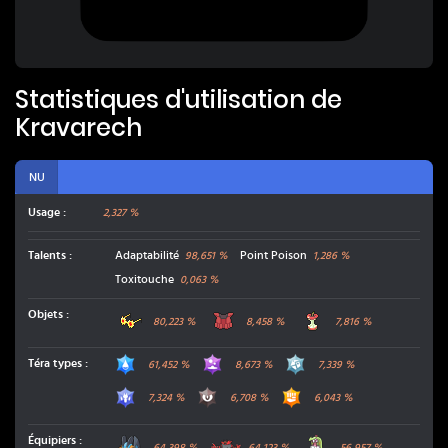
Statistiques d'utilisation de
Kravarech
NU
Usage :
2,327 %
Talents
:
Adaptabilité
Point Poison
98,651
%
1,286
%
Toxitouche
0,063
%
Lunettes Choix
Veste de Combat
Restes
Objets
:
80,223
%
8,458
%
7,816
%
Eau
Poison
Acier
Téra types
:
61,452
%
8,673
%
7,339
%
Dragon
Ténèbres
Combat
7,324
%
6,708
%
6,043
%
Laggron
Félinferno
Sucreine
Équipiers
:
64,398
%
64,123
%
56,957
%