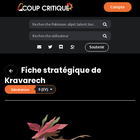
Compte
Coup Critique
adresse email
Twitter
Discord
La Salty Room sur Pokémon Showdo
Soutenir
Fiche stratégique de
Kravarech
9 (EV)
Génération