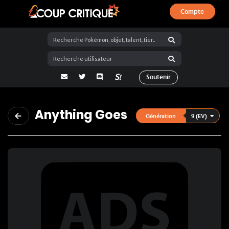
Compte
Coup Critique
adresse email
Twitter
Discord
La Salty Room sur Pokémon Showdo
Soutenir
Anything Goes
9 (EV)
Génération