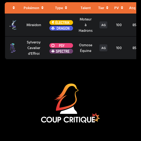
Pokémon
Type
Talent
Tier
PV
Atq
Moteur
Électrik
Miraidon
Miraidon
à
100
85
AG
Dragon
Hadrons
Sylveroy
Psy
Osmose
Sylveroy Cavalier d'Effroi
Cavalier
100
85
AG
Spectre
Équine
d'Effroi
Coup Critique