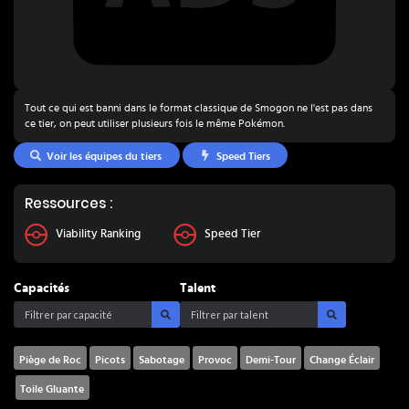
Tout ce qui est banni dans le format classique de Smogon ne l'est pas dans
ce tier, on peut utiliser plusieurs fois le même Pokémon.
Voir les équipes du tiers
Speed Tiers
Ressources :
Viability Ranking
Speed Tier
Capacités
Talent
Piège de Roc
Picots
Sabotage
Provoc
Demi-Tour
Change Éclair
Toile Gluante