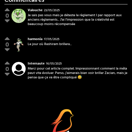
Valouche
23/05/2025
0
Je sais pas vous mais je déteste le règlement I par rapport aux
anciens règlements... J'ai l'impression que la créativité est
beaucoup moins récompensée
Valouche
harmonia
17/05/2025
0
Le jour où Reshiram brillera...
harmonia
Internaute
16/05/2025
0
Merci pour cet article complet. Impressionnant comment la méta
peut vite évoluer. Perso, j'aimerais bien voir briller Zacian, mais je
pense que ça va être compliqué 😅
Internaute
Coup Critique