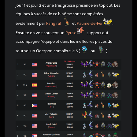
jour 1 et jour 2 et une très grosse présence en top cut. Les
équipes à succès de ce binôme sont complétées
Farigiraf
Paume-de-Fe
évidemment par
Farigiraf
et
Paume-de-Fer
.
Pyrax
Ensuite on voit souvent un
Pyrax
support qui
accompagne l’équipe et dans les meilleures places du
Ogerpon du Puits
Ogerpon de la Pi
tournoi un Ogerpon complète le 6 (
ou
).