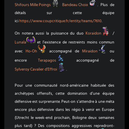
Shifours Mille Poings
Bandeau Choix
Shifours Mille Poings
Bandeau Choix
. Plus de
détails sur cette équipe
ici
https://www.coupcritique.fr/entity/teams/7610
.
Koraidon
On notera aussi la puissance du duo
Koraidon
/
Lunala
Lunala
et l’existence de restreints moins commun
Ho-Oh
Miraidon
avec
Ho-Oh
accompagné de
Miraidon
ou
Terapagos
encore
Terapagos
accompagné de
Sylveroy Cavalier d'Effroi
Sylveroy Cavalier d'Effroi
.
Pour une communauté nord-américaine habituée des
archétypes offensifs, cette domination d’une équipe
défensive est surprenante. Peut-on s’attendre à une méta
encore plus défensive dans les régio à venir en Europe
(Utrecht le week-end prochain, Bologne deux semaines
plus tard) ? Des compositions aggressives repredront-