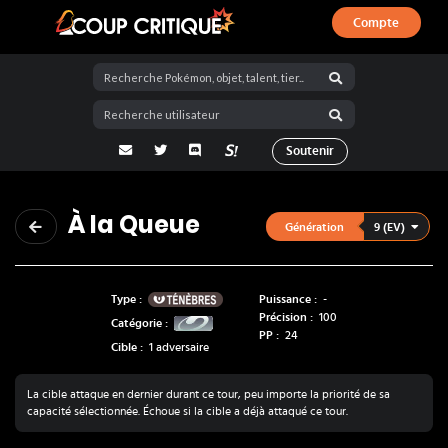
Compte
Coup Critique
adresse email
Twitter
Discord
La Salty Room sur Pokémon Showdo
Soutenir
À la Queue
9 (EV)
Génération
Ténèbres
Type :
Puissance :
-
Précision :
100
Catégorie :
PP :
24
Cible :
1 adversaire
La cible attaque en dernier durant ce tour, peu importe la priorité de sa
capacité sélectionnée. Échoue si la cible a déjà attaqué ce tour.