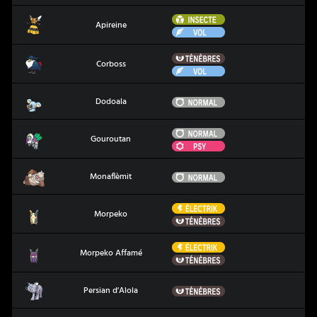
Insecte
Apireine
Apireine
Vol
Ténèbres
Corboss
Corboss
Vol
Dodoala
Normal
Dodoala
Normal
Gouroutan
Gouroutan
Psy
Monaflèmit
Normal
Monaflèmit
Électrik
Morpeko
Morpeko
Ténèbres
Électrik
Morpeko Affamé
Morpeko Affamé
Ténèbres
Persian d'Alola
Ténèbres
Persian d'Alola