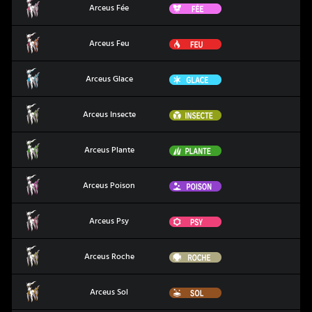
Arceus Fée
Fée
Arceus Fée
Arceus Feu
Feu
Arceus Feu
Arceus Glace
Glace
Arceus Glace
Arceus Insecte
Insecte
Arceus Insecte
Arceus Plante
Plante
Arceus Plante
Arceus Poison
Poison
Arceus Poison
Arceus Psy
Psy
Arceus Psy
Arceus Roche
Roche
Arceus Roche
Arceus Sol
Sol
Arceus Sol