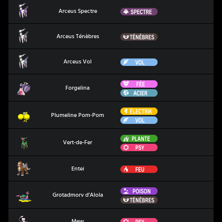
Arceus Spectre
Spectre
Arceus Spectre
Arceus Ténèbres
Ténèbres
Arceus Ténèbres
Arceus Vol
Vol
Arceus Vol
Fée
Forgelina
Forgelina
Acier
Électrik
Plumeline Pom-Pom
Plumeline Pom-Pom
Vol
Plante
Vert-de-Fer
Vert-de-Fer
Psy
Entei
Feu
Entei
Poison
Grotadmorv d'Alola
Grotadmorv d'Alola
Ténèbres
Mew
Psy
Mew