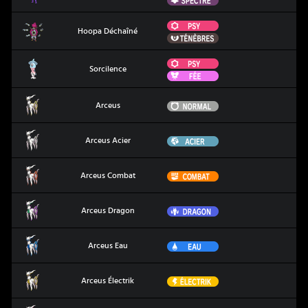
Psy
Hoopa Déchaîné
Hoopa Déchaîné
Ténèbres
Psy
Sorcilence
Sorcilence
Fée
Arceus
Normal
Arceus
Arceus Acier
Acier
Arceus Acier
Arceus Combat
Combat
Arceus Combat
Arceus Dragon
Dragon
Arceus Dragon
Arceus Eau
Eau
Arceus Eau
Arceus Électrik
Électrik
Arceus Électrik