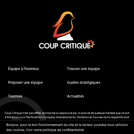
Coup Critique
Équipe à l'honneur
Trouver une équipe
Proposer une équipe
Guides stratégiques
Tournois
Actualités
Coup Critique n'est pas affilié, sponsorisé ou approuvé par, ni associé de quelque manière que ce soit
à Pokémon ou à The Pokémon Company International Inc. Pokémon et tous les noms respectifs sont
des marques déposées et des marques déposées. © de Nintendo 1996-
2026
.
Bonjour, pour le bon fonctionnement du site et le lecteur youtube nous utilisons
Mentions légales
-
CGU
- Tous droits réservés - Coup Critique
2026
des cookies.
Voir notre politique de confidentialité