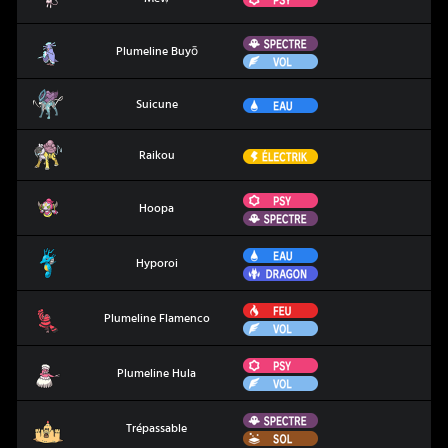
Spectre
Plumeline Buyō
Plumeline Buyō
Vol
Suicune
Eau
Suicune
Raikou
Électrik
Raikou
Psy
Hoopa
Hoopa
Spectre
Eau
Hyporoi
Hyporoi
Dragon
Feu
Plumeline Flamenco
Plumeline Flamenco
Vol
Psy
Plumeline Hula
Plumeline Hula
Vol
Spectre
Trépassable
Trépassable
Sol