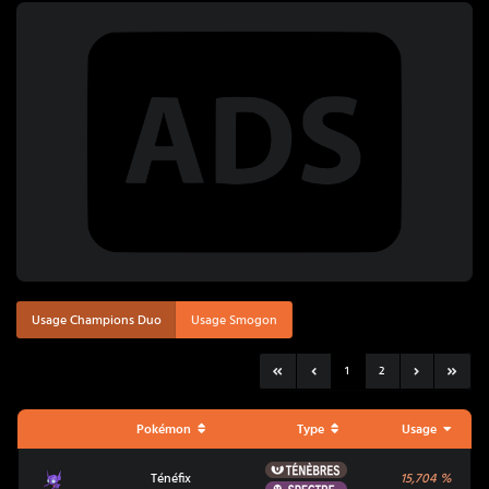
Usage Champions Duo
Usage Smogon
1
2
Pokémon
Type
Usage
Ténèbres
Ténéfix
Ténéfix
15,704
%
Spectre