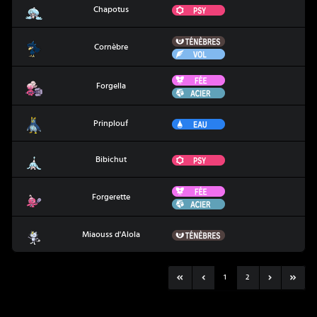
Chapotus
Psy
Chapotus
Ténèbres
Cornèbre
Cornèbre
Vol
Fée
Forgella
Forgella
Acier
Prinplouf
Eau
Prinplouf
Bibichut
Psy
Bibichut
Fée
Forgerette
Forgerette
Acier
Miaouss d'Alola
Ténèbres
Miaouss d'Alola
1
2