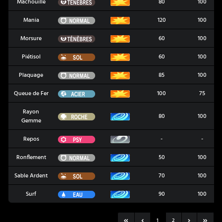
Ténèbres
Mâchouille
80
100
Normal
Mania
120
100
Ténèbres
Morsure
60
100
Sol
Piétisol
60
100
Normal
Plaquage
85
100
Acier
Queue de Fer
100
75
Rayon
Roche
80
100
Gemme
Psy
Repos
-
-
Normal
Ronflement
50
100
Sol
Sable Ardent
70
100
Eau
Surf
90
100
1
2