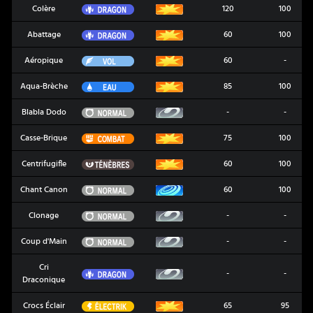
Dragon
Colère
120
100
Dragon
Abattage
60
100
Vol
Aéropique
60
-
Eau
Aqua-Brèche
85
100
Normal
Blabla Dodo
-
-
Combat
Casse-Brique
75
100
Ténèbres
Centrifugifle
60
100
Normal
Chant Canon
60
100
Normal
Clonage
-
-
Normal
Coup d'Main
-
-
Cri
Dragon
-
-
Draconique
Électrik
Crocs Éclair
65
95