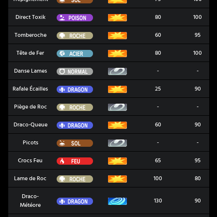
Poison
Direct Toxik
80
100
Roche
Tomberoche
60
95
Acier
Tête de Fer
80
100
Normal
Danse Lames
-
-
Dragon
Rafale Écailles
25
90
Roche
Piège de Roc
-
-
Dragon
Draco-Queue
60
90
Sol
Picots
-
-
Feu
Crocs Feu
65
95
Roche
Lame de Roc
100
80
Draco-
Dragon
130
90
Météore