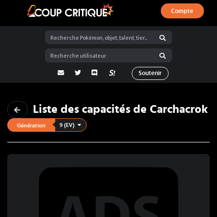
Compte
Coup Critique
adresse email
Twitter
Discord
La Salty Room sur Pokémon Showdo
Soutenir
Liste des capacités de
Carchacrok
9 (EV)
Génération