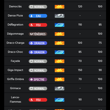
Normal
Damoclès
120
100
Eau
Danse Pluie
-
-
Feu
Déflagration
110
85
Ténèbres
Dégommage
-
100
Dragon
Draco-Charge
100
75
Dragon
Draco-Choc
85
100
Normal
Façade
70
100
Normal
Giga Impact
150
90
Spectre
Griffe Ombre
70
100
Normal
Grimace
-
100
Lance-
Feu
90
100
Flammes