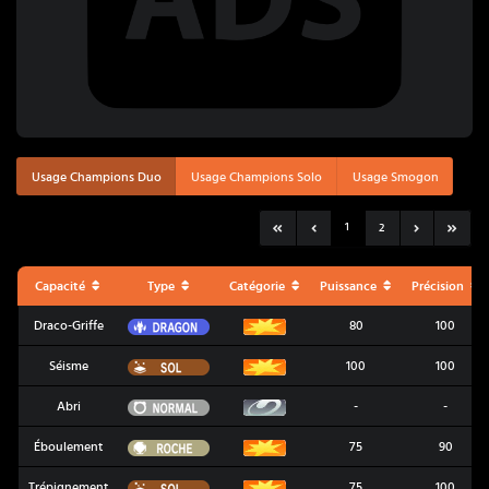
Usage Champions Duo
Usage Champions Solo
Usage Smogon
1
2
Capacité
Type
Catégorie
Puissance
Précision
Dragon
Draco-Griffe
80
100
Sol
Séisme
100
100
Normal
Abri
-
-
Roche
Éboulement
75
90
Sol
Trépignement
75
100