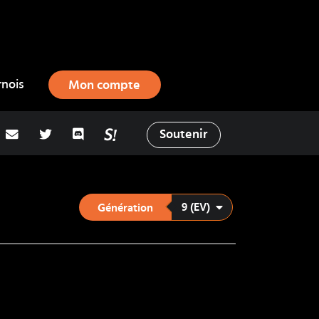
rnois
Mon compte
adresse email
Twitter
Discord
La Salty Room sur Pokémon Showd
Soutenir
9 (EV)
Génération