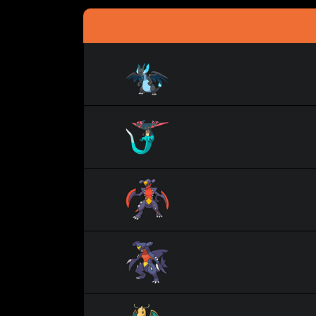
Méga Dracaufeu X
Lanssorien
Méga Carchacrok
Carchacrok
Dracolosse