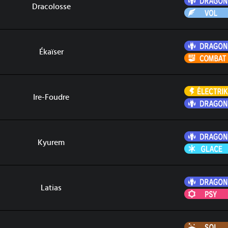
Dracolosse
Ékaïser
Ire-Foudre
Kyurem
Latias