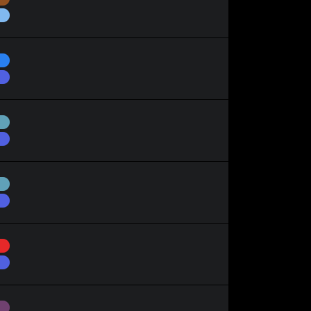
Vol
Eau
Dragon
Acier
Dragon
Acier
Dragon
Feu
Dragon
Spectre