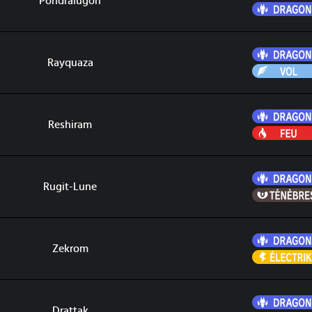
Pondralugon
Rayquaza
Reshiram
Rugit-Lune
Zekrom
Drattak