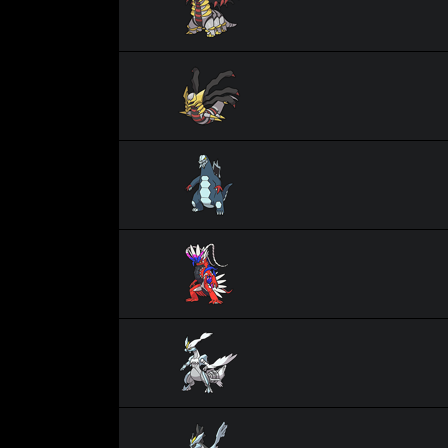
Giratina Originel
Glaivodo
Koraidon
Kyurem Blanc
Kyurem Noir