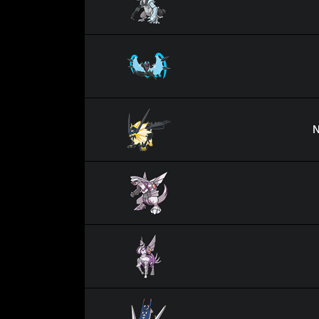
Necrozma Ailes de l'Aurore
Necrozma Crinière du Coucha
N
Palkia
Palkia Originel
Pondralugon