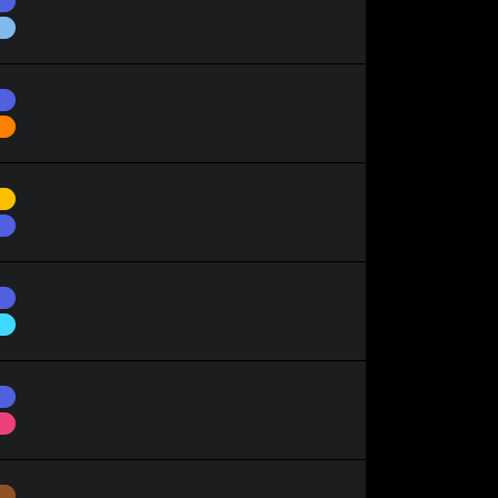
Vol
Dragon
Combat
Électrik
Dragon
Dragon
Glace
Dragon
Psy
Sol