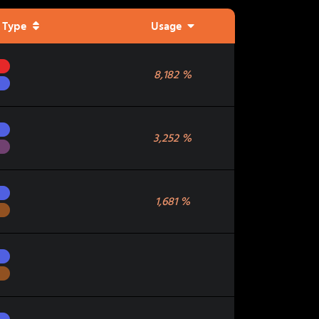
Type
Usage
Feu
8,182
%
Dragon
Dragon
3,252
%
Spectre
Dragon
1,681
%
Sol
Dragon
Sol
Dragon