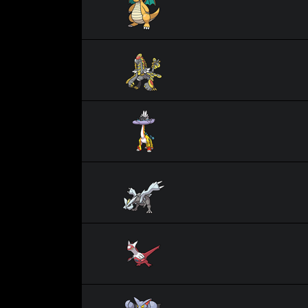
Ékaïser
Ire-Foudre
Kyurem
Latias
Scorvol