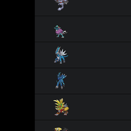
Serpente-Eau
Dialga
Dialga Originel
Feu-Perçant
Giratina