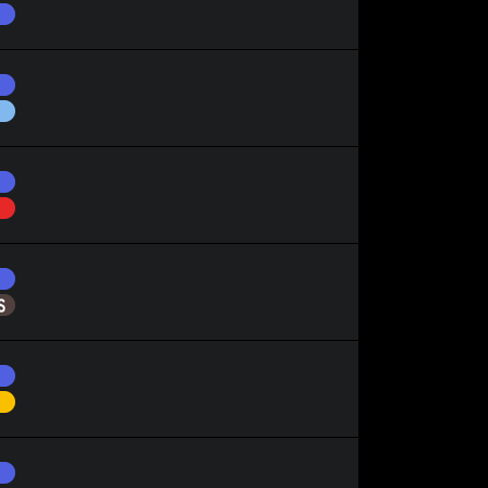
Dragon
Dragon
Vol
Dragon
Feu
Dragon
Ténèbres
Dragon
Électrik
Dragon