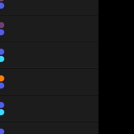
Dragon
Spectre
Dragon
Dragon
Glace
Combat
Dragon
Dragon
Glace
Dragon