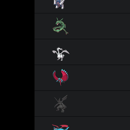
Rayquaza
Reshiram
Rugit-Lune
Zekrom
Drattak