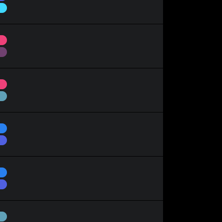
Glace
Psy
Spectre
Psy
Acier
Eau
Dragon
Eau
Dragon
Acier