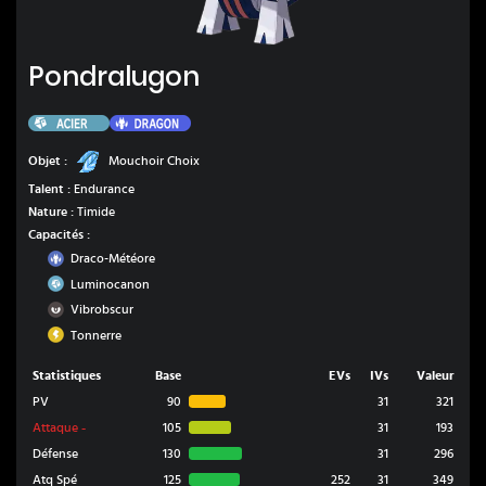
Pondralugon
Pondralugon
Acier
Dragon
Mouchoir Choix
Objet :
Mouchoir Choix
Talent :
Endurance
Nature :
Timide
Capacités :
Dragon
Draco-Météore
Acier
Luminocanon
Ténèbres
Vibrobscur
Électrik
Tonnerre
Statistiques
Base
EVs
IVs
Valeur
PV
90
31
321
Attaque
-
105
31
193
Défense
130
31
296
Atq Spé
125
252
31
349