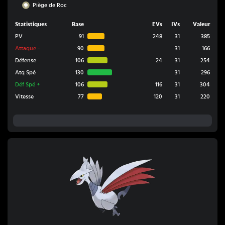
Roche
Piège de Roc
Statistiques
Base
EVs
IVs
Valeur
PV
91
248
31
385
Attaque
-
90
31
166
Défense
106
24
31
254
Atq Spé
130
31
296
Déf Spé
+
106
116
31
304
Vitesse
77
120
31
220