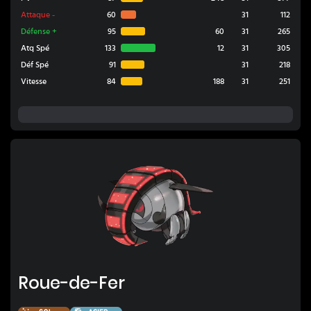
Attaque
-
60
31
112
Défense
+
95
60
31
265
Atq Spé
133
12
31
305
Déf Spé
91
31
218
Vitesse
84
188
31
251
Roue-de-Fer
Roue-de-Fer
Sol
Acier