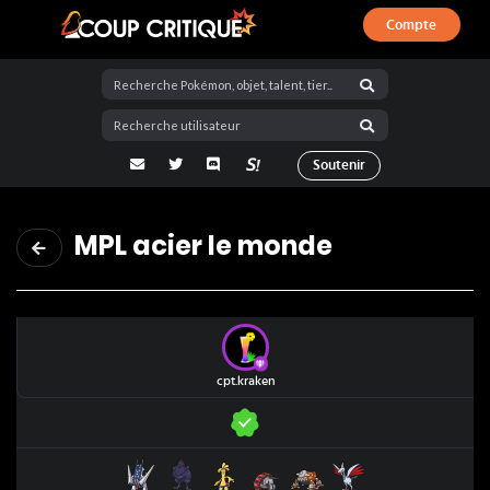
Compte
Coup Critique
adresse email
Twitter
Discord
La Salty Room sur Pokémon Showdo
Soutenir
MPL acier le monde
cpt.kraken
Pondralugon
Corvaillus
Gromago
Roue-de-Fer
Heatran
Airmure