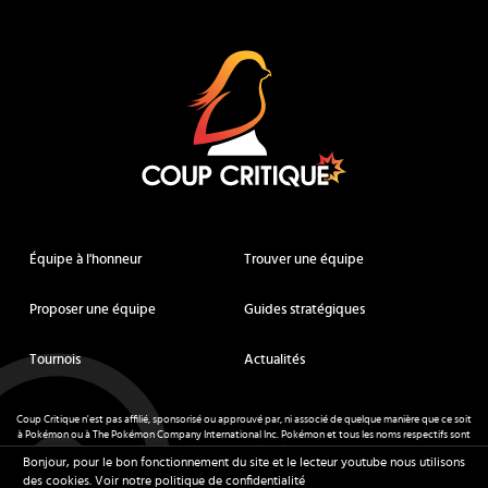
Coup Critique
Équipe à l'honneur
Trouver une équipe
Proposer une équipe
Guides stratégiques
Tournois
Actualités
Coup Critique n'est pas affilié, sponsorisé ou approuvé par, ni associé de quelque manière que ce soit
à Pokémon ou à The Pokémon Company International Inc. Pokémon et tous les noms respectifs sont
des marques déposées et des marques déposées. © de Nintendo 1996-
2026
.
Bonjour, pour le bon fonctionnement du site et le lecteur youtube nous utilisons
Mentions légales
-
CGU
- Tous droits réservés - Coup Critique
2026
des cookies.
Voir notre politique de confidentialité