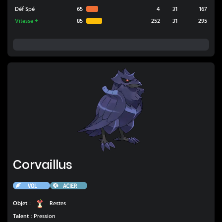
Déf Spé
65
4
31
167
Vitesse
+
85
252
31
295
Corvaillus
Corvaillus
Vol
Acier
Restes
Objet :
Restes
Talent :
Pression