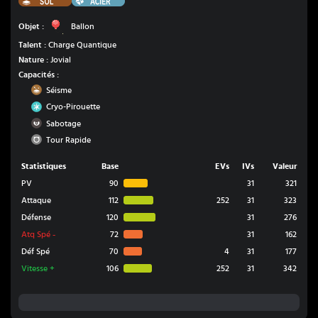
Ballon
Objet :
Ballon
Talent :
Charge Quantique
Nature :
Jovial
Capacités :
Sol
Séisme
Glace
Cryo-Pirouette
Ténèbres
Sabotage
Normal
Tour Rapide
Statistiques
Base
EVs
IVs
Valeur
PV
90
31
321
Attaque
112
252
31
323
Défense
120
31
276
Atq Spé
-
72
31
162
Déf Spé
70
4
31
177
Vitesse
+
106
252
31
342