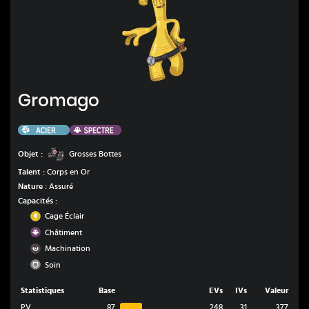
Gromago
Gromago
Acier
Spectre
Grosses Bottes
Objet :
Grosses Bottes
Talent :
Corps en Or
Nature :
Assuré
Capacités :
Électrik
Cage Éclair
Spectre
Châtiment
Ténèbres
Machination
Normal
Soin
Statistiques
Base
EVs
IVs
Valeur
PV
87
248
31
377