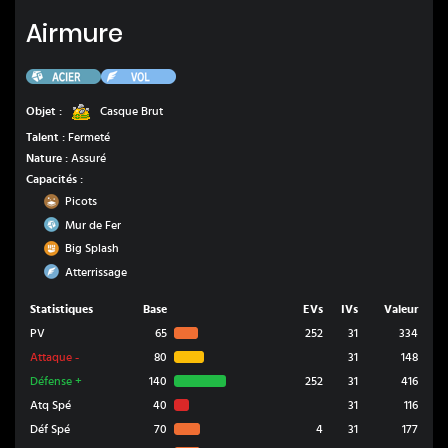
Airmure
Airmure
Acier
Vol
Casque Brut
Objet :
Casque Brut
Talent :
Fermeté
Nature :
Assuré
Capacités :
Sol
Picots
Acier
Mur de Fer
Combat
Big Splash
Vol
Atterrissage
Statistiques
Base
EVs
IVs
Valeur
PV
65
252
31
334
Attaque
-
80
31
148
Défense
+
140
252
31
416
Atq Spé
40
31
116
Déf Spé
70
4
31
177