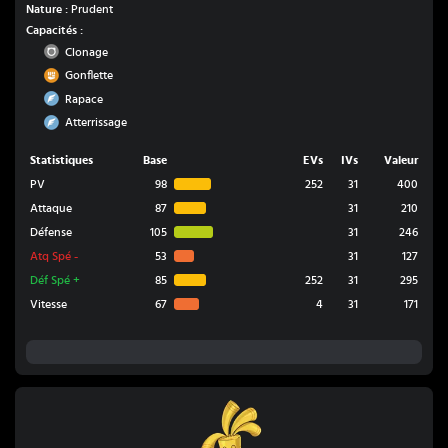
Nature :
Prudent
Capacités :
Normal
Clonage
Combat
Gonflette
Vol
Rapace
Vol
Atterrissage
Statistiques
Base
EVs
IVs
Valeur
PV
98
252
31
400
Attaque
87
31
210
Défense
105
31
246
Atq Spé
-
53
31
127
Déf Spé
+
85
252
31
295
Vitesse
67
4
31
171