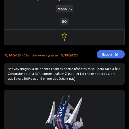
Mono
9G
BO
1
Export
13/10/2025
- (dernière mise à jour le : 13/10/2025)
Bat vol, dragon, a de bonnes chances contre ténèbres et sol, perd face à feu.
Construite pour la MPL contre Leafium Z (spoiler j'ai choke et perdu alors
que j'avais 100% gagné en me dépêchant pas)