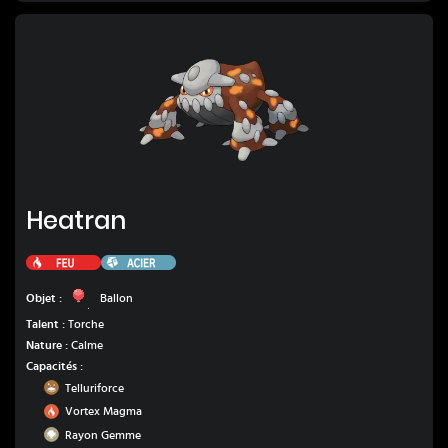
Heatran
Heatran
Feu
Acier
Ballon
Objet :
Ballon
Talent :
Torche
Nature :
Calme
Capacités :
Sol
Telluriforce
Feu
Vortex Magma
Roche
Rayon Gemme