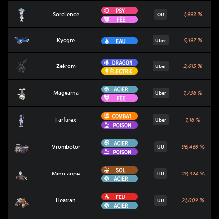
Psy
Sorcilence
Sorcilence
1,993
%
OU
Fée
Kyogre
Eau
Kyogre
5,197
%
Uber
Dragon
Zekrom
Zekrom
2,615
%
Uber
Électrik
Acier
Magearna
Magearna
1,736
%
Uber
Fée
Combat
Farfurex
Farfurex
1,16
%
Uber
Poison
Acier
Vrombotor
Vrombotor
96,469
%
UU
Poison
Sol
Minotaupe
Minotaupe
28,324
%
UU
Acier
Feu
Heatran
Heatran
21,009
%
UU
Acier