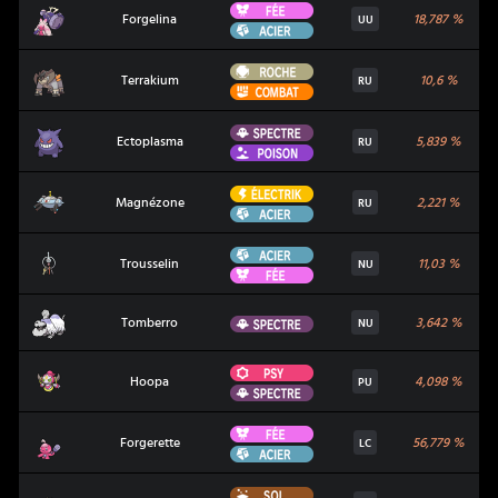
Fée
Forgelina
Forgelina
18,787
%
UU
Acier
Roche
Terrakium
Terrakium
10,6
%
RU
Combat
Spectre
Ectoplasma
Ectoplasma
5,839
%
RU
Poison
Électrik
Magnézone
Magnézone
2,221
%
RU
Acier
Acier
Trousselin
Trousselin
11,03
%
NU
Fée
Tomberro
Spectre
Tomberro
3,642
%
NU
Psy
Hoopa
Hoopa
4,098
%
PU
Spectre
Fée
Forgerette
Forgerette
56,779
%
LC
Acier
Sol
Taupiqueur d'Alola