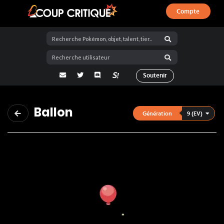
Compte
Coup Critique
adresse email
Twitter
Discord
La Salty Room sur Pokémon Showdo
Soutenir
Ballon
9 (EV)
Génération