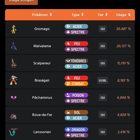
Pokémon
Type
Tier
Usage
Acier
Gromago
Gromago
30,687
%
OU
Spectre
Feu
Malvalame
Malvalame
20,137
%
OU
Spectre
Ténèbres
Scalpereur
Scalpereur
11,319
%
OU
Acier
Feu
Braségali
Braségali
8,183
%
UUBL
Combat
Poison
Pêchaminus
Pêchaminus
4,946
%
OU
Spectre
Sol
Roue-de-Fer
Roue-de-Fer
4,828
%
OU
Acier
Dragon
Lanssorien
Lanssorien
3,416
%
OU
Spectre