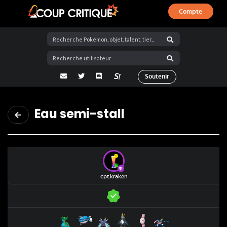
Compte
Coup Critique
adresse email
Twitter
Discord
La Salty Room sur Pokémon Showdo
Soutenir
Eau semi-stall
cpt.kraken
Tritosor Est
Oyacata
Prédastérie
Pingoléon
Mamanbo
Amphinobi