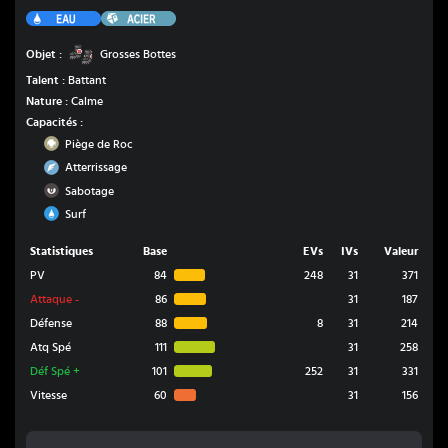
Eau
Acier
Grosses Bottes
Objet :
Grosses Bottes
Talent :
Battant
Nature :
Calme
Capacités :
Roche
Piège de Roc
Vol
Atterrissage
Ténèbres
Sabotage
Eau
Surf
Statistiques
Base
EVs
IVs
Valeur
PV
84
248
31
371
Attaque
-
86
31
187
Défense
88
8
31
214
Atq Spé
111
31
258
Déf Spé
+
101
252
31
331
Vitesse
60
31
156