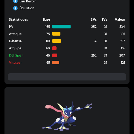
Eau
Eau Revoir
Eau
Ébullition
Statistiques
Base
EVs
IVs
Valeur
PV
165
252
31
534
Attaque
75
31
186
Défense
80
4
31
197
Atq Spé
40
31
116
Déf Spé
+
45
252
31
207
Vitesse
-
65
31
121