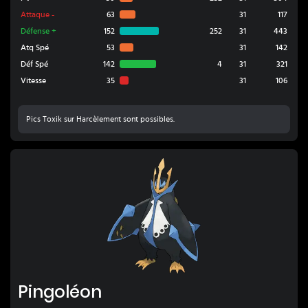
Attaque
-
63
31
117
Défense
+
152
252
31
443
Atq Spé
53
31
142
Déf Spé
142
4
31
321
Vitesse
35
31
106
Pics Toxik sur Harcèlement sont possibles.
Pingoléon
Pingoléon