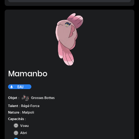
Mamanbo
Mamanbo
Eau
Grosses Bottes
Objet :
Grosses Bottes
Talent :
Régé-Force
Nature :
Malpoli
Capacités :
Normal
Voeu
Normal
Abri