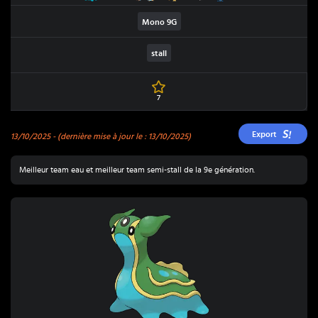
Mono
9G
stall
7
Export
13/10/2025
- (dernière mise à jour le : 13/10/2025)
Meilleur team eau et meilleur team semi-stall de la 9e génération.