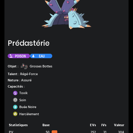
Prédastérie
Prédastérie
Poison
Eau
Grosses Bottes
Objet :
Grosses Bottes
Talent :
Régé-Force
Nature :
Assuré
Capacités :
Poison
Toxik
Normal
Soin
Glace
Buée Noire
Insecte
Harcèlement
Statistiques
Base
EVs
IVs
Valeur
PV
50
252
31
304