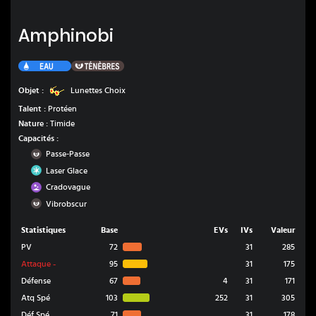
Amphinobi
Amphinobi
Eau
Ténèbres
Lunettes Choix
Objet :
Lunettes Choix
Talent :
Protéen
Nature :
Timide
Capacités :
Ténèbres
Passe-Passe
Glace
Laser Glace
Poison
Cradovague
Ténèbres
Vibrobscur
Statistiques
Base
EVs
IVs
Valeur
PV
72
31
285
Attaque
-
95
31
175
Défense
67
4
31
171
Atq Spé
103
252
31
305
Déf Spé
71
31
178