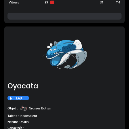
Vitesse
39
31
114
Oyacata
Oyacata
Eau
Grosses Bottes
Objet :
Grosses Bottes
Talent :
Inconscient
Nature :
Malin
Capacités :