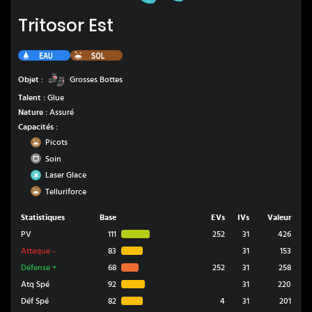
Tritosor Est
Tritosor Est
Eau
Sol
Grosses Bottes
Objet :
Grosses Bottes
Talent :
Glue
Nature :
Assuré
Capacités :
Sol
Picots
Normal
Soin
Glace
Laser Glace
Sol
Telluriforce
Statistiques
Base
EVs
IVs
Valeur
PV
111
252
31
426
Attaque
-
83
31
153
Défense
+
68
252
31
258
Atq Spé
92
31
220
Déf Spé
82
4
31
201