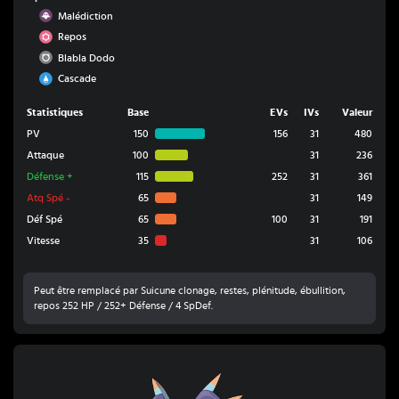
Spectre
Malédiction
Psy
Repos
Normal
Blabla Dodo
Eau
Cascade
Statistiques
Base
EVs
IVs
Valeur
PV
150
156
31
480
Attaque
100
31
236
Défense
+
115
252
31
361
Atq Spé
-
65
31
149
Déf Spé
65
100
31
191
Vitesse
35
31
106
Peut être remplacé par Suicune clonage, restes, plénitude, ébullition,
repos 252 HP / 252+ Défense / 4 SpDef.