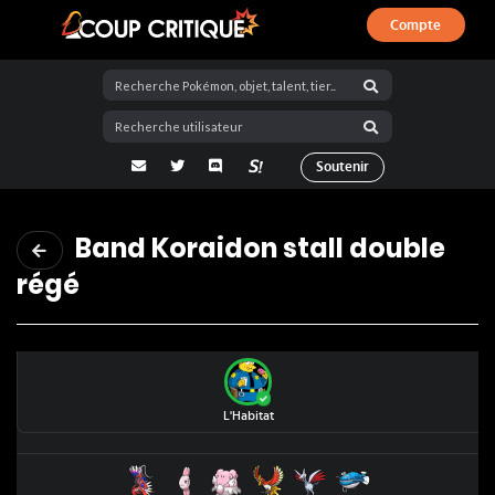
Compte
Coup Critique
adresse email
Twitter
Discord
La Salty Room sur Pokémon Showdo
Soutenir
Band Koraidon stall double
régé
L'Habitat
Koraidon
Mamanbo
Leuphorie
Ho-Oh
Airmure
Oyacata