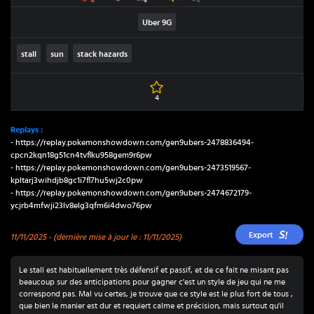
Uber
9G
stall
sun
stack hazards
4
Replay
s
:
-
https://replay.pokemonshowdown.com/
gen9ubers-2478836494-
cpcn2kqn18g51cn4tvflku958gem9r6pw
-
https://replay.pokemonshowdown.com/
gen9ubers-2473519567-
kpltarj3wihdjb8gc1i7fl7hu5wj2c0pw
-
https://replay.pokemonshowdown.com/
gen9ubers-2474672179-
ycjrb4mfwji23lv8elg3qfm6i4dwo76pw
Export
11/11/2025
- (dernière mise à jour le : 11/11/2025)
Le stall est habituellement très défensif et passif, et de ce fait ne misant pas
beaucoup sur des anticipations pour gagner c'est un style de jeu qui ne me
correspond pas. Mal vu certes, je trouve que ce style est le plus fort de tous ,
que bien le manier est dur et requiert calme et précision, mais surtout qu'il