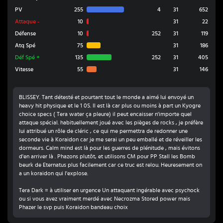
PV
255
4
31
652
Attaque
-
10
31
22
Défense
10
252
31
119
Atq Spé
75
31
186
Déf Spé
+
135
252
31
405
Vitesse
55
31
146
BLISSEY. Tant détesté et pourtant tout le monde a aimé lui envoyé un
heavy hit physique et le 1 0S. Il est là car plus ou moins à part un Kyogre
choice specs ( Tera water ça pleure) il peut encaisser n'importe quel
attaque spécial. habituellement joué avec les pièges de rocks , je préfère
lui attribué un rôle de cléric , ce qui me permettra de redonner une
seconde vie à Koraidon car je me serai un peu emballé et de réveiller les
dormeurs. Calm mind est là pour les guerres de plénitude , mais évitons
d'en arriver là . Phazons plutôt, et utilisons CM pour PP Stall les Bomb
beurk de Eternatus plus facilement car ce truc est relou. Heuresement on
a un koraidon qui l'explose.
Tera Dark = à utiliser en urgence Un attaquant ingérable avec psychock
ou si vous avez vraiment merdé avec Necrozma Stored power mais