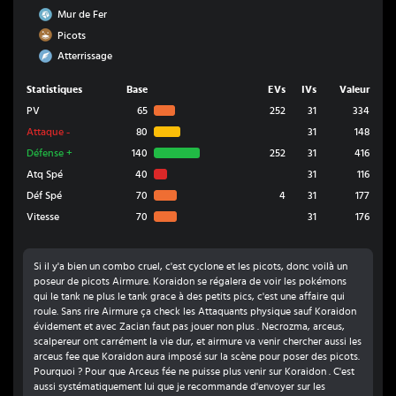
Acier
Mur de Fer
Sol
Picots
Vol
Atterrissage
Statistiques
Base
EVs
IVs
Valeur
PV
65
252
31
334
Attaque
-
80
31
148
Défense
+
140
252
31
416
Atq Spé
40
31
116
Déf Spé
70
4
31
177
Vitesse
70
31
176
Si il y'a bien un combo cruel, c'est cyclone et les picots, donc voilà un
poseur de picots Airmure. Koraidon se régalera de voir les pokémons
qui le tank ne plus le tank grace à des petits pics, c'est une affaire qui
roule. Sans rire Airmure ça check les Attaquants physique sauf Koraidon
évidement et avec Zacian faut pas jouer non plus . Necrozma, arceus,
scalpereur ont carrément la vie dur, et airmure va venir chercher aussi les
arceus fee que Koraidon aura imposé sur la scène pour poser des picots.
Pourquoi ? Pour que Arceus fée ne puisse plus venir sur Koraidon . C'est
aussi systématiquement lui que je recommande d'envoyer sur les