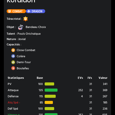
Koraidon
Combat
Dragon
Combat
Téracristal :
Bandeau Choix
Objet :
Bandeau Choix
Talent :
Pouls Orichalque
Nature :
Jovial
Capacités :
Combat
Close Combat
Dragon
Colère
Insecte
Demi-Tour
Feu
Boutefeu
Statistiques
Base
EVs
IVs
Valeur
PV
100
31
341
Attaque
135
252
31
369
Défense
115
4
31
267
Atq Spé
-
85
31
185
Déf Spé
100
31
236
Vitesse
+
135
252
31
405