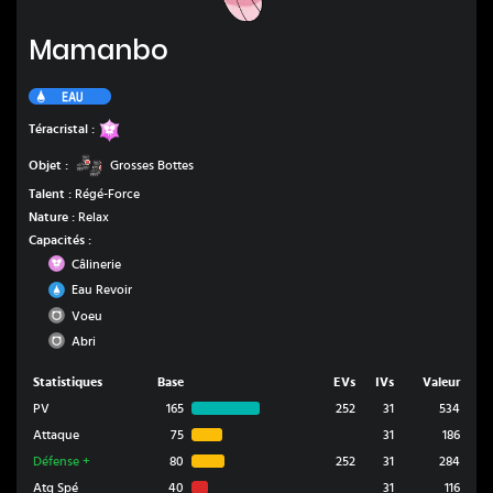
Mamanbo
Mamanbo
Eau
Fée
Téracristal :
Grosses Bottes
Objet :
Grosses Bottes
Talent :
Régé-Force
Nature :
Relax
Capacités :
Fée
Câlinerie
Eau
Eau Revoir
Normal
Voeu
Normal
Abri
Statistiques
Base
EVs
IVs
Valeur
PV
165
252
31
534
Attaque
75
31
186
Défense
+
80
252
31
284
Atq Spé
40
31
116