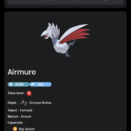
Airmure
Airmure
Acier
Vol
Feu
Téracristal :
Grosses Bottes
Objet :
Grosses Bottes
Talent :
Fermeté
Nature :
Assuré
Capacités :
Combat
Big Splash