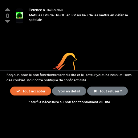
Terence o
26/02/2026
0
Mets les EVs de Ho-OH en PV au lieu de les mettre en défense
spéciale.
Terence o
Coup Critique
Bonjour, pour le bon fonctionnement du site et le lecteur youtube nous utilisons
des cookies.
Voir notre politique de confidentialité
Tout accepter
Voir en détail
Tout refuser *
* sauf le nécessaire au bon fonctionnement du site
Équipes
Stratégie
Ressources
Équipe à l'honneur
Trouver une équipe
Proposer une équipe
Guides stratégiques