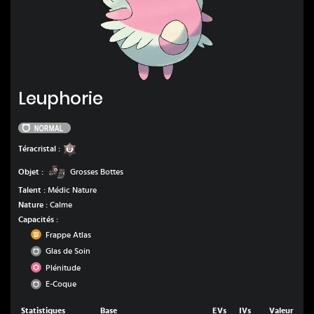
Leuphorie
Leuphorie
Normal
Ténèbres
Téracristal :
Grosses Bottes
Objet :
Grosses Bottes
Talent :
Médic Nature
Nature :
Calme
Capacités :
Combat
Frappe Atlas
Normal
Glas de Soin
Psy
Plénitude
Normal
E-Coque
Statistiques
Base
EVs
IVs
Valeur