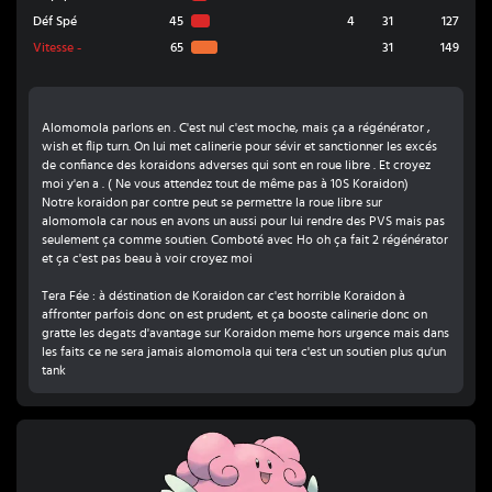
Déf Spé
45
4
31
127
Vitesse
-
65
31
149
Alomomola parlons en . C'est nul c'est moche, mais ça a régénérator ,
wish et flip turn. On lui met calinerie pour sévir et sanctionner les excés
de confiance des koraidons adverses qui sont en roue libre . Et croyez
moi y'en a . ( Ne vous attendez tout de même pas à 10S Koraidon)
Notre koraidon par contre peut se permettre la roue libre sur
alomomola car nous en avons un aussi pour lui rendre des PVS mais pas
seulement ça comme soutien. Comboté avec Ho oh ça fait 2 régénérator
et ça c'est pas beau à voir croyez moi
Tera Fée : à déstination de Koraidon car c'est horrible Koraidon à
affronter parfois donc on est prudent, et ça booste calinerie donc on
gratte les degats d'avantage sur Koraidon meme hors urgence mais dans
les faits ce ne sera jamais alomomola qui tera c'est un soutien plus qu'un
tank