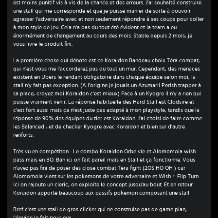
est moins punitif vis à vis de la chance et des erreurs. J'ai souhaité construire
une stall qui me corresponde et que je puisse manier de sorte à pouvoir
agresser l'adversaire avec et non seulement répondre à ses coups pour coller
à mon style de jeu. Cela n'a pas du tout été évident et la team a eu
énormément de changement au cours des mois. Stable depuis 2 mois, je
vous livre le produit fini.
La première chose qui dénote est ce Koraidon Bandeau choix Téra combat,
qui n'est vous me l'accorderez pas du tout un mur. Cependant, des menaces
existent en Ubers le rendant obligatoire dans chaque équipe selon moi, la
stall n'y fait pas exception. (A l'origine je jouais un Azumaril Perish trapper à
sa place, croyez moi Koraidon c'est mieux) Face à un Kyogre il n'y a rien qui
puisse vraiment venir. La réponse habituelle des Hard Stall est Clodsire et
c'est fort aussi mais ça n'est juste pas adapté à mon playstyle, tandis que la
réponse de 90% des équipes du tier est Koraidon. J'ai choisi de faire comme
les Balanced , et de checker Kyogre avec Koraidon et bien sur d'autre
renforts.
Très vu en compétiton : Le combo Koraidon Orbe vie et Alomomola wish
pass mais en BO. Bah ici on fait pareil mais en Stall et ça fonctionne. Vous
n'avez pas fini de poser des close combat Tera fight (2OS HO OH ) car
Alomomola vient sur les pokemons de votre adversaire et Wish + Flip Turn
Ici on rajoute un cleric, on exploite le concept jusqu'au bout. Et en retour
Koraidon apporte beaucoup aux passifs pokemon composant une stall
Bref c'est une stall de gros clicker qui ne construise pas de game plan,
l'équipe le fait pour eux