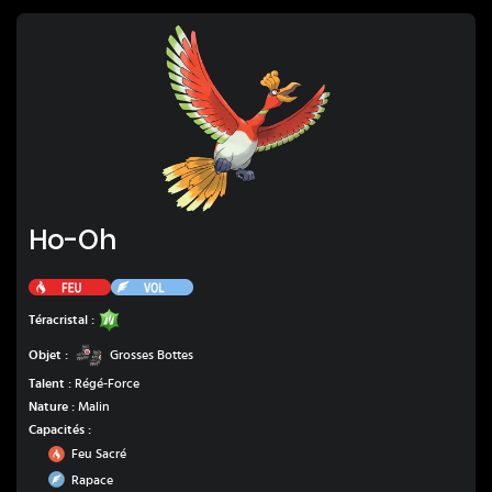
Ho-Oh
Ho-Oh
Feu
Vol
Plante
Téracristal :
Grosses Bottes
Objet :
Grosses Bottes
Talent :
Régé-Force
Nature :
Malin
Capacités :
Feu
Feu Sacré
Vol
Rapace