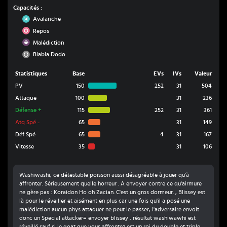
Capacités :
Glace
Avalanche
Psy
Repos
Spectre
Malédiction
Normal
Blabla Dodo
Statistiques
Base
EVs
IVs
Valeur
PV
150
252
31
504
Attaque
100
31
236
Défense
+
115
252
31
361
Atq Spé
-
65
31
149
Déf Spé
65
4
31
167
Vitesse
35
31
106
Washiwashi, ce détestable poisson aussi désagréable à jouer qu'à
affronter. Sérieusement quelle horreur . A envoyer contre ce qu'airmure
ne gère pas : Koraidon Ho oh Zacian. C'est un gros dormeur. , Blissey est
là pour le réveiller et aisément en plus car une fois qu'il a posé une
malédiction aucun phys attaquer ne peut le passer, l'adversaire envoit
donc un Special attacker= envoyer blissey , résultat washiwawhi est
réveillé sauf si le goat que vous affrontez est un roi du double et triple