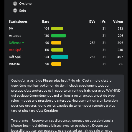
Normal
Cyclone
Normal
Soin
Statistiques
Base
EVs
IVs
Valeur
PV
106
31
353
Attaque
130
31
296
Défense
+
90
252
31
306
Atq Spé
-
110
31
230
Déf Spé
154
252
31
407
Vitesse
90
31
216
Quelqu'un a parlé de Phazer plus haut ? Ho oh . C'est simple c'est le
deuxième meilleur pokémon du tier, il check absolument tout ou
presque c'est grotesque et il apporte un vent de fraicheur avec WWHIND
qui soulage énormément quand un lunala ou un arceus ghost de type
relou impose une pression gigantesque. Heuresement on a un koraidon
pour ces ordures, donc on les expulse du terrain pour remettre à plus
tard et plus tard c'est Koraidon.
Tera plante = Reservé en cas d'urgence , urgence en question Lunala
Meteor beam qui défonce blissey avec un psychock , Kyogre qui
boussille tout sur son passage, et arceus sol qui fait du sale en gros