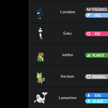
Cornèbre
Cornèbre
Éoko
Éoko
Joliflor
Joliflor
Kecleon
Kecleon
Lamantine
Lamantine