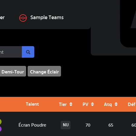
er
Sample Teams
Demi-Tour
Change Éclair
Talent
Tier
PV
Atq
Déf
Insecte
Écran Poudre
70
65
6
NU
Poison