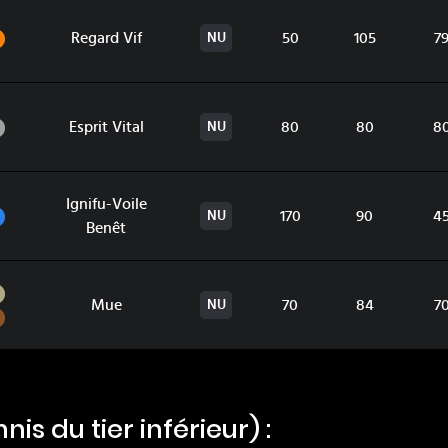
Combat
Regard Vif
50
105
7
NU
Normal
Esprit Vital
80
80
8
NU
Ignifu-Voile
Eau
170
90
4
NU
Benêt
Roche
Mue
70
84
7
NU
Sol
s du tier inférieur) :