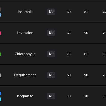
Ténèbres
Insomnia
60
85
4
NU
Vol
Psy
Lévitation
65
50
7
NU
Plante
Chlorophylle
75
80
8
NU
Normal
Déguisement
60
90
7
NU
Eau
Isograisse
90
70
8
NU
Glace