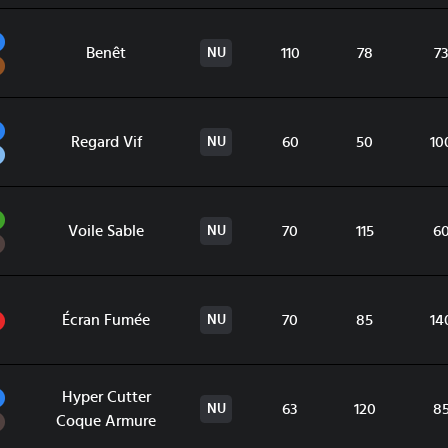
Eau
Benêt
110
78
7
NU
Sol
Eau
Regard Vif
60
50
10
NU
Vol
Plante
Voile Sable
70
115
6
NU
Ténèbres
Feu
Écran Fumée
70
85
14
NU
Eau
Hyper Cutter
63
120
8
NU
Ténèbres
Coque Armure