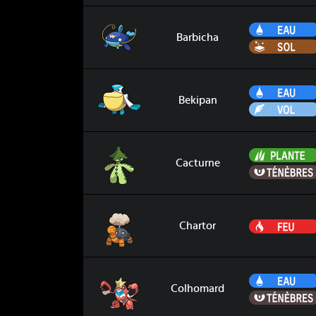
Barbicha
Barbicha
Bekipan
Bekipan
Cacturne
Cacturne
Chartor
Chartor
Colhomard
Colhomard