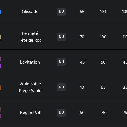
Eau
Glissade
55
104
10
NU
Fermeté
Roche
70
100
11
NU
Tête de Roc
Spectre
Lévitation
45
50
4
NU
Poison
Voile Sable
Sol
10
55
2
NU
Piège Sable
Ténèbres
Regard Vif
50
75
7
NU
Spectre