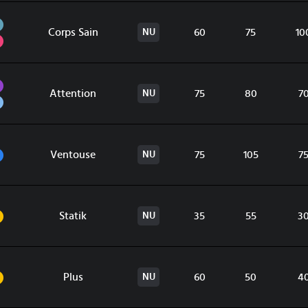
Acier
Corps Sain
60
75
10
NU
Psy
Poison
Attention
75
80
7
NU
Vol
Eau
Ventouse
75
105
7
NU
Électrik
Statik
35
55
3
NU
Électrik
Plus
60
50
4
NU