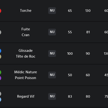
Feu
Torche
65
130
6
NU
Fuite
Normal
55
81
6
NU
Cran
Eau
Glissade
100
90
13
NU
Roche
Tête de Roc
Plante
Médic Nature
50
60
4
NU
Poison
Point Poison
Normal
Regard Vif
83
80
7
NU
Vol