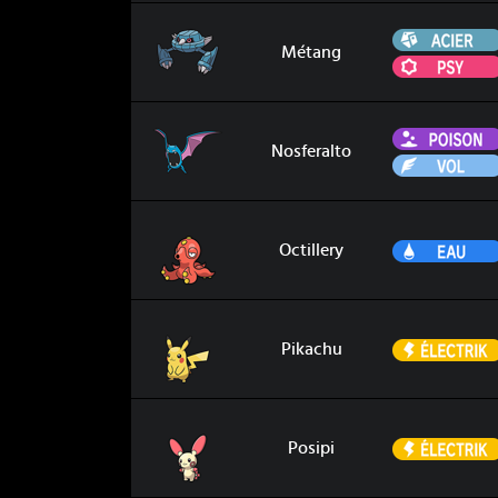
Métang
Métang
Nosferalto
Nosferalto
Octillery
Octillery
Pikachu
Pikachu
Posipi
Posipi