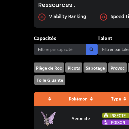
Ressources :
Viability Ranking
Speed Ti
Capacités
Talent
Piège de Roc
Picots
Sabotage
Provoc
Toile Gluante
Pokémon
Type
Aéromite
Aéromite