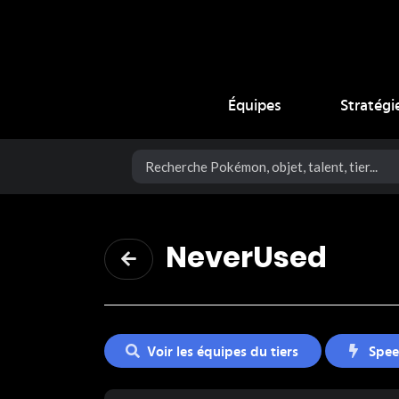
Coup Critique
Équipes
Stratégi
NeverUsed
Voir les équipes du tiers
Spee