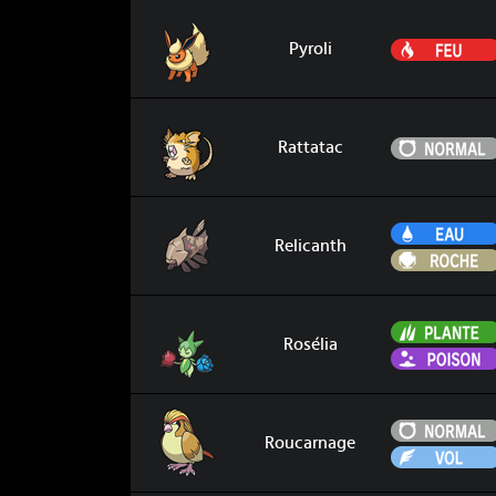
Pyroli
Pyroli
Rattatac
Rattatac
Relicanth
Relicanth
Rosélia
Rosélia
Roucarnage
Roucarnage