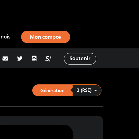
rnois
Mon compte
adresse email
Twitter
Discord
La Salty Room sur Pokémon Showd
Soutenir
3 (RSE)
Génération