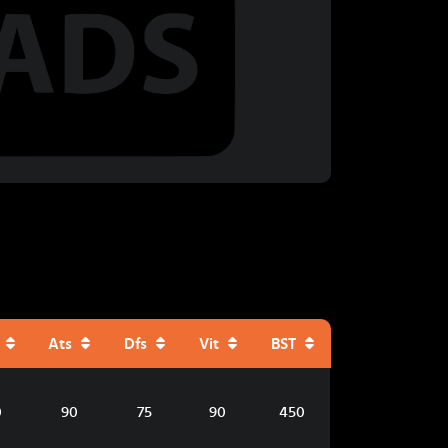
Ats
Dfs
Vit
BST
0
90
75
90
450