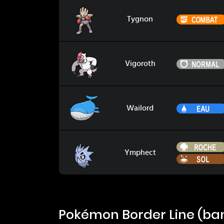
Tygnon
Tygnon
Vigoroth
Vigoroth
Wailord
Wailord
Ymphect
Ymphect
Pokémon Border Line (banni