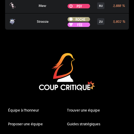
Mew
Psy
Mew
3,888
%
RU
Roche
Strassie
Strassie
5,802
%
ZU
Fée
Coup Critique
Équipe à l'honneur
Trouver une équipe
Proposer une équipe
Guides stratégiques