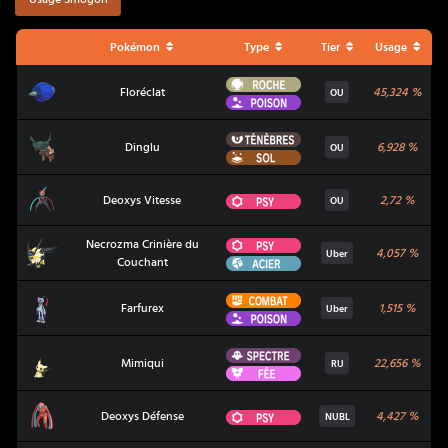
Pokémon
Type
Tier
Usage
Roche
Floréclat
Floréclat
45,324
%
OU
Poison
Ténèbres
Dinglu
Dinglu
6,928
%
OU
Sol
Deoxys Vitesse
Psy
Deoxys Vitesse
2,72
%
OU
Psy
Necrozma Crinière du
Necrozma Crinière du Couchant
4,057
%
Uber
Acier
Couchant
Combat
Farfurex
Farfurex
1,515
%
Uber
Poison
Spectre
Mimiqui
Mimiqui
22,656
%
RU
Fée
Deoxys Défense
Psy
Deoxys Défense
4,427
%
NUBL