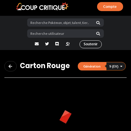
Compte
Coup Critique
adresse email
Twitter
Discord
La Salty Room sur Pokémon Showdo
Soutenir
Carton Rouge
9 (EV)
Génération