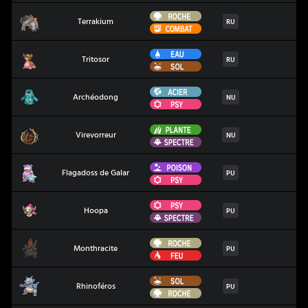
Roche
Terrakium
Terrakium
RU
Combat
Eau
Tritosor
Tritosor
RU
Sol
Acier
Archéodong
Archéodong
NU
Psy
Plante
Virevorreur
Virevorreur
NU
Spectre
Poison
Flagadoss de Galar
Flagadoss de Galar
PU
Psy
Psy
Hoopa
Hoopa
PU
Spectre
Roche
Monthracite
Monthracite
PU
Feu
Sol
Rhinoféros
Rhinoféros
PU
Roche