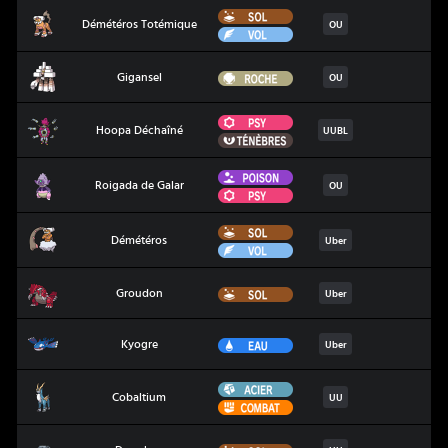
Sol
Démétéros Totémique
Démétéros Totémique
OU
Vol
Gigansel
Roche
Gigansel
OU
Psy
Hoopa Déchaîné
Hoopa Déchaîné
UUBL
Ténèbres
Poison
Roigada de Galar
Roigada de Galar
OU
Psy
Sol
Démétéros
Démétéros
Uber
Vol
Groudon
Sol
Groudon
Uber
Kyogre
Eau
Kyogre
Uber
Acier
Cobaltium
Cobaltium
UU
Combat
Donphan