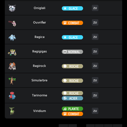
Oniglali
Glace
Oniglali
ZU
Ouvrifier
Combat
Ouvrifier
ZU
Regice
Glace
Regice
ZU
Regigigas
Normal
Regigigas
ZU
Regirock
Roche
Regirock
ZU
Simularbre
Roche
Simularbre
ZU
Roche
Tarinorme
Tarinorme
ZU
Acier
Plante
Viridium
Viridium
ZU
Combat