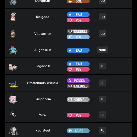
Sol
Donphan
UU
Eau
Roigada
Roigada
UU
Psy
Ténèbres
Vaututrice
Vaututrice
UU
Vol
Aligatueur
Eau
Aligatueur
NUBL
Eau
Flagadoss
Flagadoss
RU
Psy
Poison
Grotadmorv d'Alola
Grotadmorv d'Alola
RU
Ténèbres
Leuphorie
Normal
Leuphorie
RU
Mew
Psy
Mew
RU
Registeel
Acier
Registeel
RU