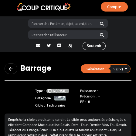
Compte
Coup Critique
adresse email
Twitter
Discord
La Salty Room sur Pokémon Showdo
Soutenir
Barrage
9 (EV)
Génération
Normal
Type :
Puissance :
-
Précision :
-
Catégorie :
PP :
8
Cible :
1 adversaire
Empêche la cible de quitter le terrain. La cible peut toujours être échangée si
elle tient Carapace Mue ou utilise Relais, Demi-Tour, Dernier Mot, Eau Revoir,
Téléport ou Change Éclair. Si la cible quitte le terrain en utilisant Relais, le
remplaçant restera piégé. L'effet prend fin si le lanceur est retiré.