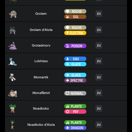
Roche
Grolem
Grolem
ZU
Sol
Roche
Grolem d'Alola
Grolem d'Alola
ZU
Électrik
Grotadmorv
Poison
Grotadmorv
ZU
Eau
Lokhlass
Lokhlass
ZU
Glace
Glace
Momartik
Momartik
ZU
Spectre
Monaflèmit
Normal
Monaflèmit
ZU
Plante
Noadkoko
Noadkoko
ZU
Psy
Plante
Noadkoko d'Alola
Noadkoko d'Alola
ZU
Dragon