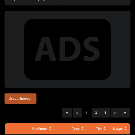
Usage Smogon
1
2
3
Pokémon
Type
Tier
Usage