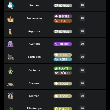
Ronflex
Normal
Ronflex
PU
Spectre
Trépassable
Trépassable
PU
Sol
Argouste
Normal
Argouste
ZU
Avaltout
Poison
Avaltout
ZU
Roche
Bastiodon
Bastiodon
ZU
Acier
Plante
Cacturne
Cacturne
ZU
Ténèbres
Craparoi
Roche
Craparoi
ZU
Dolman
Roche
Dolman
ZU
Filentrappe
Insecte
Filentrappe
ZU