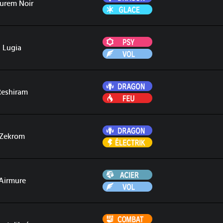
urem Noir
Glace
Psy
Lugia
Vol
Dragon
Reshiram
Feu
Dragon
Zekrom
Électrik
Acier
Airmure
Vol
Combat