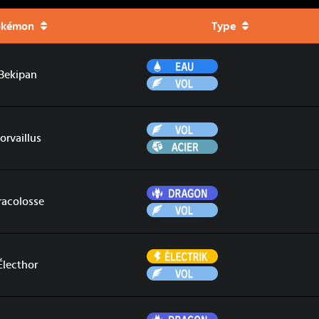
okémon
Type
Eau
Bekipan
Vol
Vol
orvaillus
Acier
Dragon
racolosse
Vol
Électrik
Électhor
Vol
Dragon