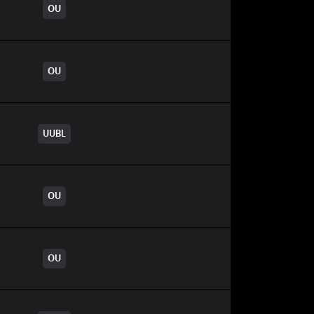
OU
OU
UUBL
OU
OU