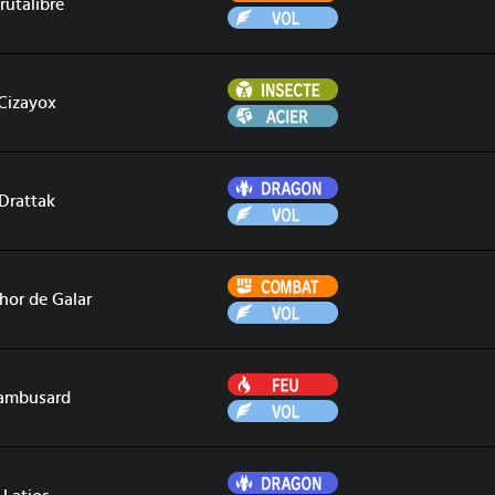
rutalibré
Vol
Insecte
Cizayox
Acier
Dragon
Drattak
Vol
Combat
hor de Galar
Vol
Feu
ambusard
Vol
Dragon