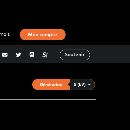
rnois
Mon compte
adresse email
Twitter
Discord
La Salty Room sur Pokémon Showd
Soutenir
9 (EV)
Génération