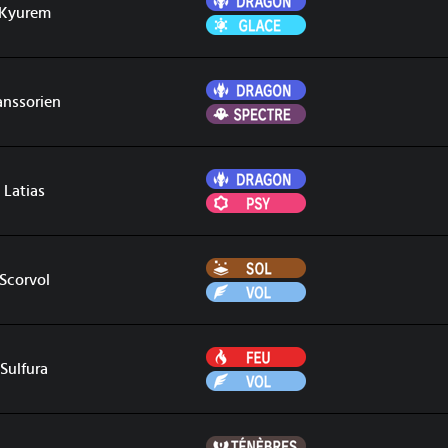
Kyurem
Glace
Dragon
anssorien
Spectre
Dragon
Latias
Psy
Sol
Scorvol
Vol
Feu
Sulfura
Vol
Ténèbres