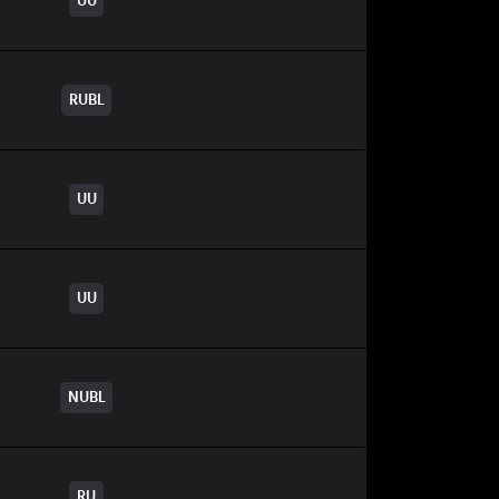
UU
RUBL
UU
UU
NUBL
RU