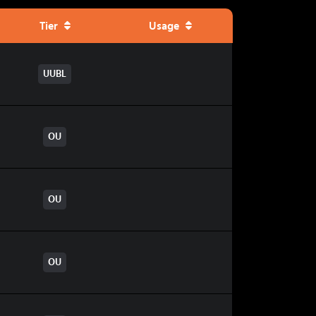
Tier
Usage
UUBL
OU
OU
OU