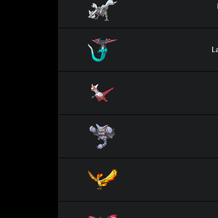
Lanssorien
L
Latias
Scorvol
Sulfura
Sulfura de Galar