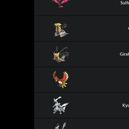
Sulf
Giratina
Giratina Originel
Gira
Ho-Oh
Kyurem Blanc
Ky
Kyurem Noir