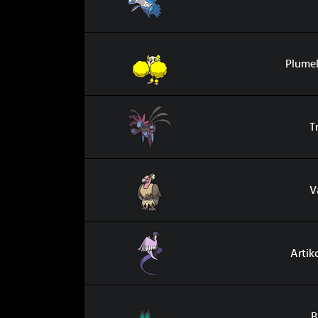
Plumeline Pom-Pom
Plume
Trioxhydre
T
Vaututrice
V
Artikodin de Galar
Artik
Bruyverne
B