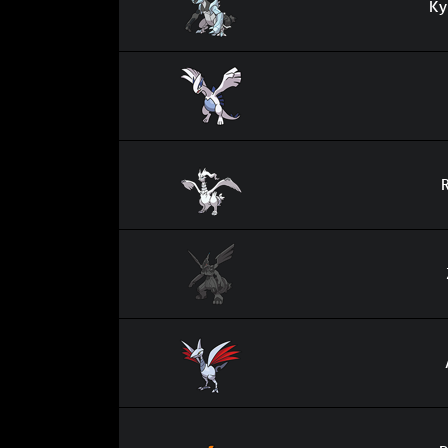
Ky
Lugia
Reshiram
Zekrom
Airmure
Brutalibré