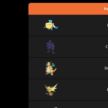
P
Bekipan
Corvaillus
C
Dracolosse
D
Électhor
Kyurem