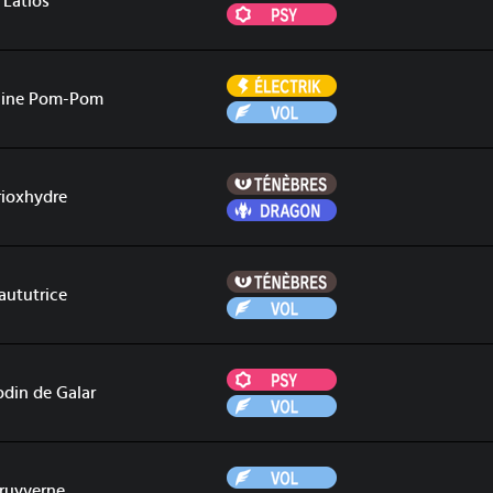
Latios
Psy
Électrik
line Pom-Pom
Vol
Ténèbres
rioxhydre
Dragon
Ténèbres
aututrice
Vol
Psy
odin de Galar
Vol
Vol
ruyverne