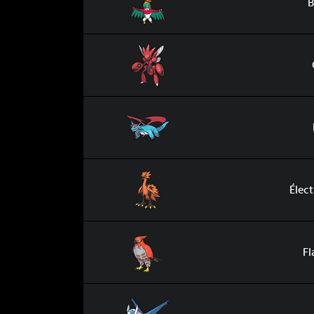
B
Cizayox
Drattak
Électhor de Galar
Élect
Flambusard
Fl
Latios