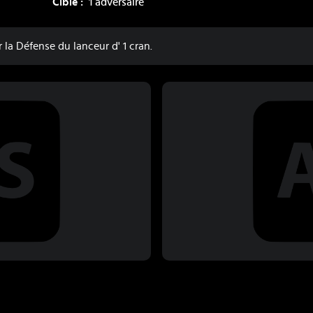
Cible :
1 adversaire
la Défense du lanceur d' 1 cran.