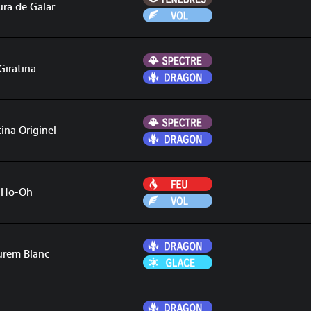
ura de Galar
Vol
Spectre
Giratina
Dragon
Spectre
tina Originel
Dragon
Feu
Ho-Oh
Vol
Dragon
urem Blanc
Glace
Dragon